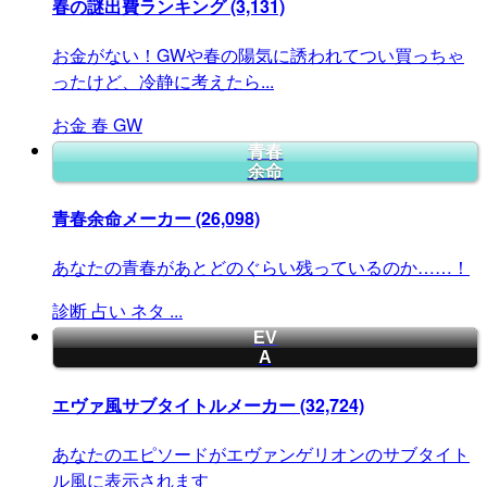
春の謎出費ランキング
(3,131)
お金がない！GWや春の陽気に誘われてつい買っちゃ
ったけど、冷静に考えたら...
お金
春
GW
青春
余命
青春余命メーカー
(26,098)
あなたの青春があとどのぐらい残っているのか……！
診断
占い
ネタ
...
EV
A
エヴァ風サブタイトルメーカー
(32,724)
あなたのエピソードがエヴァンゲリオンのサブタイト
ル風に表示されます