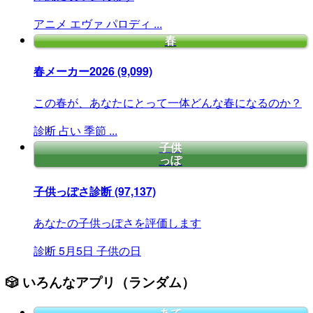
アニメ
エヴァ
パロディ
...
春
春メーカー2026
(9,099)
この春が、あなたにとって一体どんな春になるのか？
診断
占い
季節
...
子供
っぽ
子供っぽさ診断
(97,137)
あなたの子供っぽさを評価します
診断
5月5日
子供の日
🎲 いろんなアプリ（ランダム）