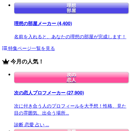
理想
部屋
理想の部屋メーカー
(4,400)
名前を入れると、あなたの理想の部屋が完成します！
特集ページ一覧を見る
今月の人気！
次の
恋人
次の恋人プロフメーカー
(27,900)
次に付き合う人のプロフィールを大予想！性格、見た
目の雰囲気、出会う場所...
診断
恋愛
占い
...