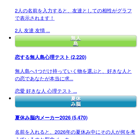
2人の名前を入力すると、友達としての相性がグラフ
で表示されます！
2人
友達
友情
...
無人
島
恋する無人島心理テスト
(2,220)
無人島へ1つだけ持っていく物を選ぶと、好きな人と
の恋であなたが本当に求...
恋愛
好きな人
心理テスト
...
夏休
み脳
夏休み脳内メーカー2026
(5,470)
名前を入れると、2026年の夏休み中にその人が何を考