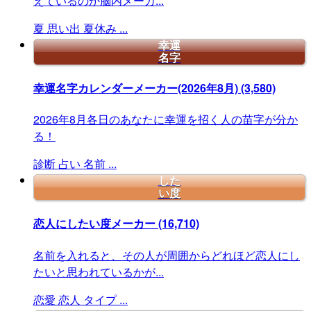
えているのか脳内メーカ...
夏
思い出
夏休み
...
幸運
名字
幸運名字カレンダーメーカー(2026年8月)
(3,580)
2026年8月各日のあなたに幸運を招く人の苗字が分か
る！
診断
占い
名前
...
した
い度
恋人にしたい度メーカー
(16,710)
名前を入れると、その人が周囲からどれほど恋人にし
たいと思われているかが...
恋愛
恋人
タイプ
...