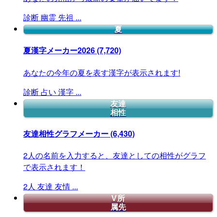
診断
幽霊
先祖
...
夏
夏漢字メーカー2026
(7,720)
あなたの今年の夏を表す漢字が表示されます!
診断
占い
漢字
...
友達
相性
友達相性グラフメーカー
(6,430)
2人の名前を入力すると、友達としての相性がグラフ
で表示されます！
2人
友達
友情
...
V所
属先