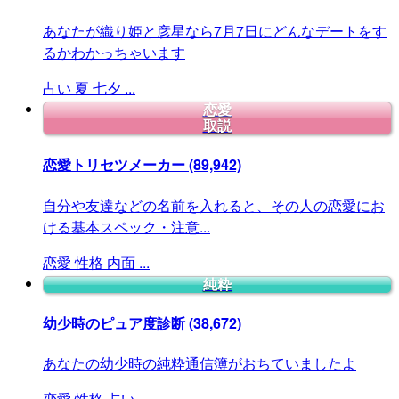
あなたが織り姫と彦星なら7月7日にどんなデートをす
るかわかっちゃいます
占い
夏
七夕
...
恋愛
取説
恋愛トリセツメーカー
(89,942)
自分や友達などの名前を入れると、その人の恋愛にお
ける基本スペック・注意...
恋愛
性格
内面
...
純粋
幼少時のピュア度診断
(38,672)
あなたの幼少時の純粋通信簿がおちていましたよ
恋愛
性格
占い
...