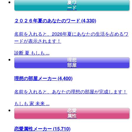
夏ワ
ード
２０２６年夏のあなたのワード
(4,330)
名前を入れると、2026年夏にあなたの生活を占めるワ
ードが表示されます！
診断
夏
もしも
...
理想
部屋
理想の部屋メーカー
(4,400)
名前を入れると、あなたの理想の部屋が完成します！
もしも
家
未来
...
恋愛
属性
恋愛属性メーカー
(15,710)