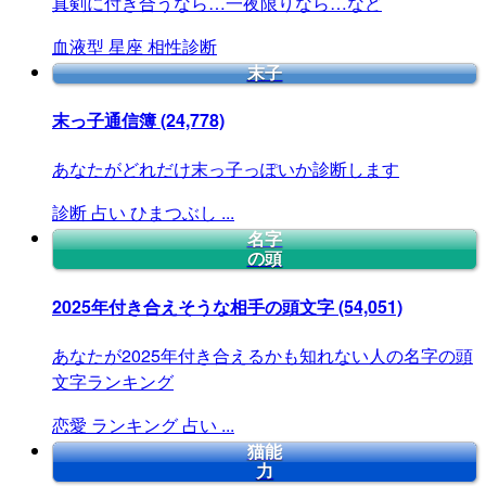
真剣に付き合うなら…一夜限りなら…など
血液型
星座
相性診断
末子
末っ子通信簿
(24,778)
あなたがどれだけ末っ子っぽいか診断します
診断
占い
ひまつぶし
...
名字
の頭
2025年付き合えそうな相手の頭文字
(54,051)
あなたが2025年付き合えるかも知れない人の名字の頭
文字ランキング
恋愛
ランキング
占い
...
猫能
力