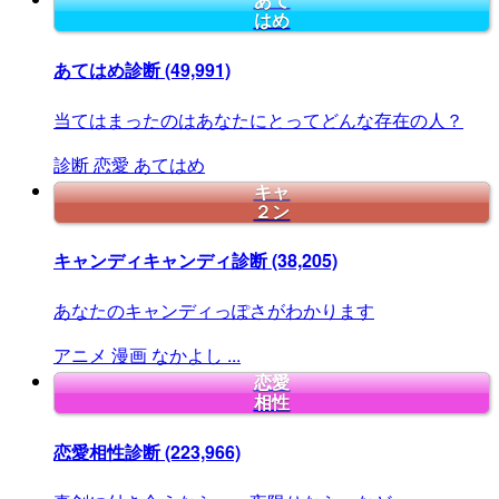
あて
はめ
あてはめ診断
(49,991)
当てはまったのはあなたにとってどんな存在の人？
診断
恋愛
あてはめ
キャ
２ン
キャンディキャンディ診断
(38,205)
あなたのキャンディっぽさがわかります
アニメ
漫画
なかよし
...
恋愛
相性
恋愛相性診断
(223,966)