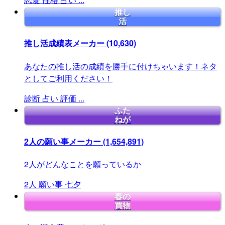
推し
活
推し活成績表メーカー
(10,630)
あなたの推し活の成績を勝手に付けちゃいます！ネタ
としてご利用ください！
診断
占い
評価
...
ふた
ねが
2人の願い事メーカー
(1,654,891)
2人がどんなことを願っているか
2人
願い事
七夕
春の
買物