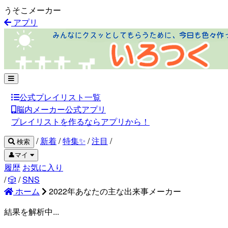
うそこメーカー
アプリ
公式プレイリスト一覧
脳内メーカー公式アプリ
プレイリストを作るならアプリから！
/
新着
/
特集✨
/
注目
/
検索
👤マイ
履歴
お気に入り
/
🎲
/
SNS
ホーム
2022年あなたの主な出来事メーカー
結果を解析中...