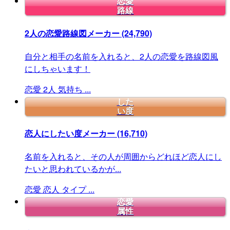
恋愛
路線
2人の恋愛路線図メーカー
(24,790)
自分と相手の名前を入れると、2人の恋愛を路線図風
にしちゃいます！
恋愛
2人
気持ち
...
した
い度
恋人にしたい度メーカー
(16,710)
名前を入れると、その人が周囲からどれほど恋人にし
たいと思われているかが...
恋愛
恋人
タイプ
...
恋愛
属性