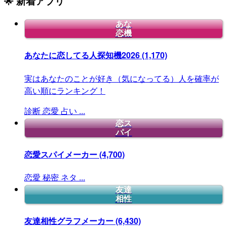
🌟 新着アプリ
あな
恋機
あなたに恋してる人探知機2026
(1,170)
実はあなたのことが好き（気になってる）人を確率が
高い順にランキング！
診断
恋愛
占い
...
恋ス
パイ
恋愛スパイメーカー
(4,700)
恋愛
秘密
ネタ
...
友達
相性
友達相性グラフメーカー
(6,430)