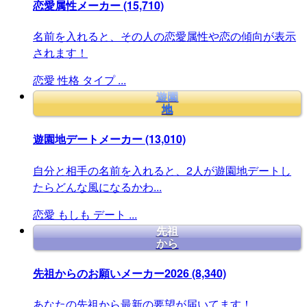
恋愛属性メーカー
(15,710)
名前を入れると、その人の恋愛属性や恋の傾向が表示
されます！
恋愛
性格
タイプ
...
遊園
地
遊園地デートメーカー
(13,010)
自分と相手の名前を入れると、2人が遊園地デートし
たらどんな風になるかわ...
恋愛
もしも
デート
...
先祖
から
先祖からのお願いメーカー2026
(8,340)
あなたの先祖から最新の要望が届いてます！