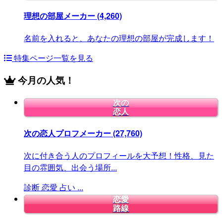
理想の部屋メーカー
(4,260)
名前を入れると、あなたの理想の部屋が完成します！
特集ページ一覧を見る
今月の人気！
次の
恋人
次の恋人プロフメーカー
(27,760)
次に付き合う人のプロフィールを大予想！性格、見た
目の雰囲気、出会う場所...
診断
恋愛
占い
...
恋愛
路線