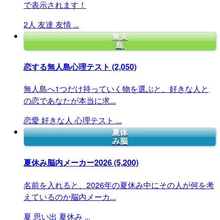
で表示されます！
2人
友達
友情
...
無人
島
恋する無人島心理テスト
(2,050)
無人島へ1つだけ持っていく物を選ぶと、好きな人と
の恋であなたが本当に求...
恋愛
好きな人
心理テスト
...
夏休
み脳
夏休み脳内メーカー2026
(5,200)
名前を入れると、2026年の夏休み中にその人が何を考
えているのか脳内メーカ...
夏
思い出
夏休み
...