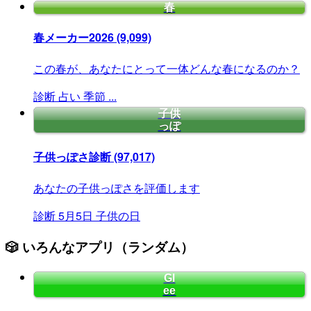
春
春メーカー2026
(9,099)
この春が、あなたにとって一体どんな春になるのか？
診断
占い
季節
...
子供
っぽ
子供っぽさ診断
(97,017)
あなたの子供っぽさを評価します
診断
5月5日
子供の日
🎲 いろんなアプリ（ランダム）
Gl
ee