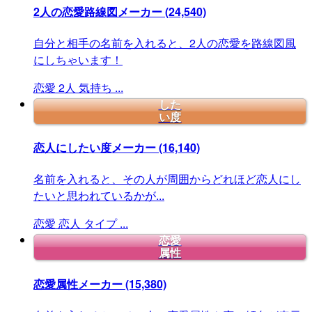
2人の恋愛路線図メーカー
(24,540)
自分と相手の名前を入れると、2人の恋愛を路線図風
にしちゃいます！
恋愛
2人
気持ち
...
した
い度
恋人にしたい度メーカー
(16,140)
名前を入れると、その人が周囲からどれほど恋人にし
たいと思われているかが...
恋愛
恋人
タイプ
...
恋愛
属性
恋愛属性メーカー
(15,380)