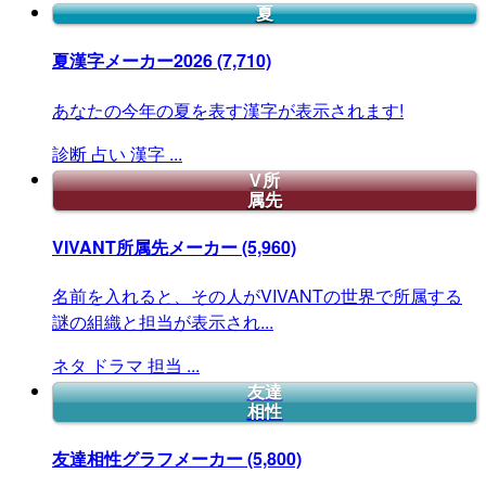
夏
夏漢字メーカー2026
(7,710)
あなたの今年の夏を表す漢字が表示されます!
診断
占い
漢字
...
V所
属先
VIVANT所属先メーカー
(5,960)
名前を入れると、その人がVIVANTの世界で所属する
謎の組織と担当が表示され...
ネタ
ドラマ
担当
...
友達
相性
友達相性グラフメーカー
(5,800)