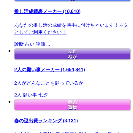
推し活成績表メーカー
(10,610)
あなたの推し活の成績を勝手に付けちゃいます！ネタ
としてご利用ください！
診断
占い
評価
...
ふた
ねが
2人の願い事メーカー
(1,654,841)
2人がどんなことを願っているか
2人
願い事
七夕
春の
買物
春の謎出費ランキング
(3,131)