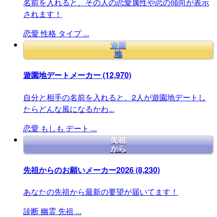
名前を入れると、その人の恋愛属性や恋の傾向が表示
されます！
恋愛
性格
タイプ
...
遊園
地
遊園地デートメーカー
(12,970)
自分と相手の名前を入れると、2人が遊園地デートし
たらどんな風になるかわ...
恋愛
もしも
デート
...
先祖
から
先祖からのお願いメーカー2026
(8,230)
あなたの先祖から最新の要望が届いてます！
診断
幽霊
先祖
...