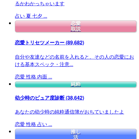
るかわかっちゃいます
占い
夏
七夕
...
恋愛
取説
恋愛トリセツメーカー
(89,682)
自分や友達などの名前を入れると、その人の恋愛にお
ける基本スペック・注意...
恋愛
性格
内面
...
純粋
幼少時のピュア度診断
(38,642)
あなたの幼少時の純粋通信簿がおちていましたよ
恋愛
性格
占い
...
推し
活