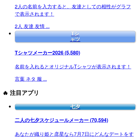
2人の名前を入力すると、友達としての相性がグラフ
で表示されます！
2人
友達
友情
...
Tシ
ャツ
Tシャツメーカー2026
(5,580)
名前を入れるとオリジナルTシャツが表示されます！
言葉
ネタ
服
...
🔥 注目アプリ
七夕
二人の七夕スケジュールメーカー
(70,594)
あなたが織り姫と彦星なら7月7日にどんなデートをす