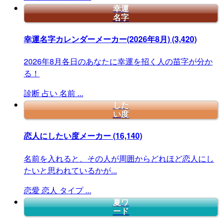
幸運
名字
幸運名字カレンダーメーカー(2026年8月)
(3,420)
2026年8月各日のあなたに幸運を招く人の苗字が分か
る！
診断
占い
名前
...
した
い度
恋人にしたい度メーカー
(16,140)
名前を入れると、その人が周囲からどれほど恋人にし
たいと思われているかが...
恋愛
恋人
タイプ
...
夏ワ
ード