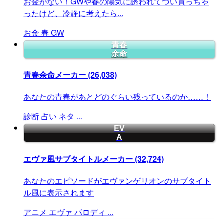
お金がない！GWや春の陽気に誘われてつい買っちゃ
ったけど、冷静に考えたら...
お金
春
GW
青春
余命
青春余命メーカー
(26,038)
あなたの青春があとどのぐらい残っているのか……！
診断
占い
ネタ
...
EV
A
エヴァ風サブタイトルメーカー
(32,724)
あなたのエピソードがエヴァンゲリオンのサブタイト
ル風に表示されます
アニメ
エヴァ
パロディ
...