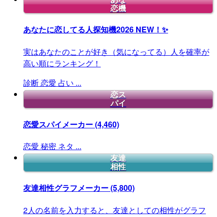
恋機
あなたに恋してる人探知機2026
NEW！✨
実はあなたのことが好き（気になってる）人を確率が
高い順にランキング！
診断
恋愛
占い
...
恋ス
パイ
恋愛スパイメーカー
(4,460)
恋愛
秘密
ネタ
...
友達
相性
友達相性グラフメーカー
(5,800)
2人の名前を入力すると、友達としての相性がグラフ