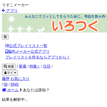
うそこメーカー
アプリ
公式プレイリスト一覧
脳内メーカー公式アプリ
プレイリストを作るならアプリから！
/
新着
/
特集✨
/
注目
/
検索
👤マイ
履歴
お気に入り
/
🎲
/
SNS
ホーム
あなたは誰似？
結果を解析中...