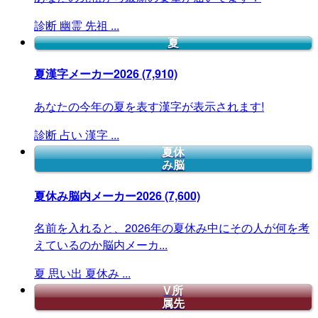
診断
幽霊
先祖
...
夏
夏漢字メーカー2026
(7,910)
あなたの今年の夏を表す漢字が表示されます!
診断
占い
漢字
...
夏休
み脳
夏休み脳内メーカー2026
(7,600)
名前を入れると、2026年の夏休み中にその人が何を考
えているのか脳内メーカ...
夏
思い出
夏休み
...
V所
属先