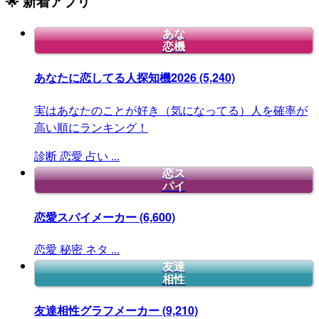
🌟 新着アプリ
あな
恋機
あなたに恋してる人探知機2026
(5,240)
実はあなたのことが好き（気になってる）人を確率が
高い順にランキング！
診断
恋愛
占い
...
恋ス
パイ
恋愛スパイメーカー
(6,600)
恋愛
秘密
ネタ
...
友達
相性
友達相性グラフメーカー
(9,210)