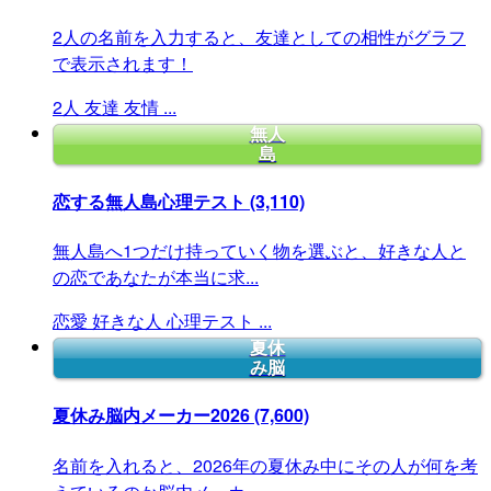
2人の名前を入力すると、友達としての相性がグラフ
で表示されます！
2人
友達
友情
...
無人
島
恋する無人島心理テスト
(3,110)
無人島へ1つだけ持っていく物を選ぶと、好きな人と
の恋であなたが本当に求...
恋愛
好きな人
心理テスト
...
夏休
み脳
夏休み脳内メーカー2026
(7,600)
名前を入れると、2026年の夏休み中にその人が何を考