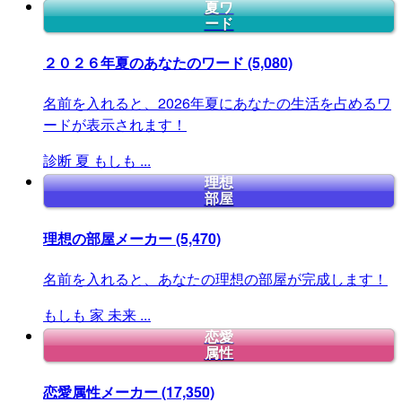
夏ワ
ード
２０２６年夏のあなたのワード
(5,080)
名前を入れると、2026年夏にあなたの生活を占めるワ
ードが表示されます！
診断
夏
もしも
...
理想
部屋
理想の部屋メーカー
(5,470)
名前を入れると、あなたの理想の部屋が完成します！
もしも
家
未来
...
恋愛
属性
恋愛属性メーカー
(17,350)