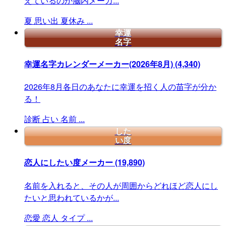
えているのか脳内メーカ...
夏
思い出
夏休み
...
幸運
名字
幸運名字カレンダーメーカー(2026年8月)
(4,340)
2026年8月各日のあなたに幸運を招く人の苗字が分か
る！
診断
占い
名前
...
した
い度
恋人にしたい度メーカー
(19,890)
名前を入れると、その人が周囲からどれほど恋人にし
たいと思われているかが...
恋愛
恋人
タイプ
...