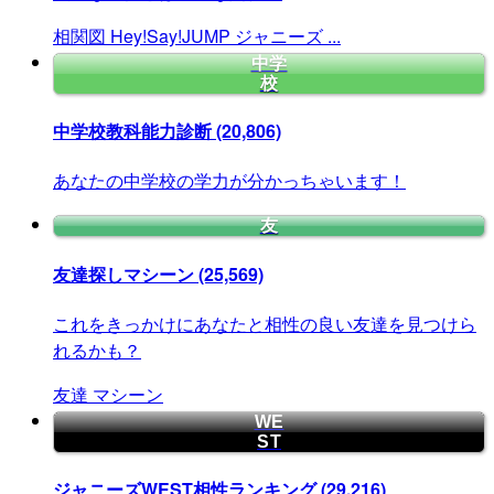
相関図
Hey!Say!JUMP
ジャニーズ
...
中学
校
中学校教科能力診断
(20,806)
あなたの中学校の学力が分かっちゃいます！
友
友達探しマシーン
(25,569)
これをきっかけにあなたと相性の良い友達を見つけら
れるかも？
友達
マシーン
WE
ST
ジャニーズWEST相性ランキング
(29,216)