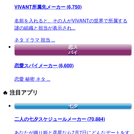
VIVANT所属先メーカー
(6,750)
名前を入れると、その人がVIVANTの世界で所属する
謎の組織と担当が表示され...
ネタ
ドラマ
担当
...
恋ス
パイ
恋愛スパイメーカー
(6,600)
恋愛
秘密
ネタ
...
🔥 注目アプリ
七夕
二人の七夕スケジュールメーカー
(70,884)
あなたが織り姫と彦星なら7月7日にどんなデートをす