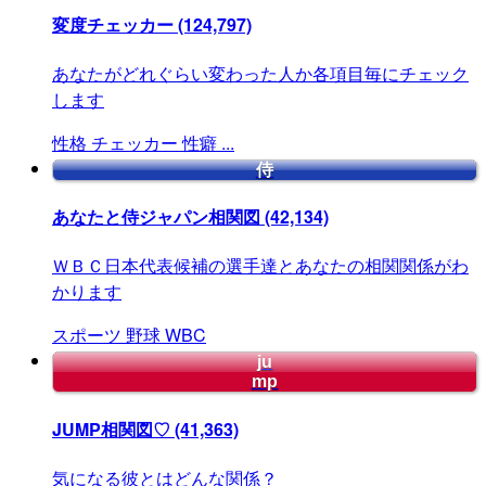
変度チェッカー
(124,797)
あなたがどれぐらい変わった人か各項目毎にチェック
します
性格
チェッカー
性癖
...
侍
あなたと侍ジャパン相関図
(42,134)
ＷＢＣ日本代表候補の選手達とあなたの相関関係がわ
かります
スポーツ
野球
WBC
ju
mp
JUMP相関図♡
(41,363)
気になる彼とはどんな関係？