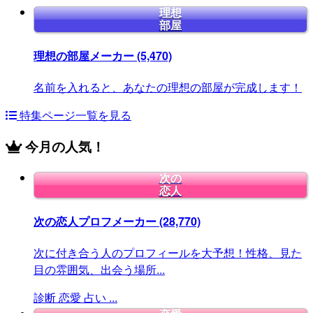
理想
部屋
理想の部屋メーカー
(5,470)
名前を入れると、あなたの理想の部屋が完成します！
特集ページ一覧を見る
今月の人気！
次の
恋人
次の恋人プロフメーカー
(28,770)
次に付き合う人のプロフィールを大予想！性格、見た
目の雰囲気、出会う場所...
診断
恋愛
占い
...