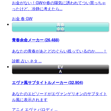
お金がない！GWや春の陽気に誘われてつい買っちゃ
ったけど、冷静に考えたら...
お金
春
GW
青春
余命
青春余命メーカー
(26,488)
あなたの青春があとどのぐらい残っているのか……！
診断
占い
ネタ
...
EV
A
エヴァ風サブタイトルメーカー
(32,904)
あなたのエピソードがエヴァンゲリオンのサブタイト
ル風に表示されます
アニメ
エヴァ
パロディ
...