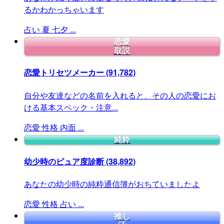
るかわかっちゃいます
占い
夏
七夕
...
恋愛
取説
恋愛トリセツメーカー
(91,782)
自分や友達などの名前を入れると、その人の恋愛にお
ける基本スペック・注意...
恋愛
性格
内面
...
純粋
幼少時のピュア度診断
(38,892)
あなたの幼少時の純粋通信簿がおちていましたよ
恋愛
性格
占い
...
推し