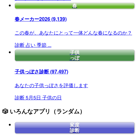
春
春メーカー2026
(9,139)
この春が、あなたにとって一体どんな春になるのか？
診断
占い
季節
...
子供
っぽ
子供っぽさ診断
(97,497)
あなたの子供っぽさを評価します
診断
5月5日
子供の日
🎲 いろんなアプリ（ランダム）
変度
診断