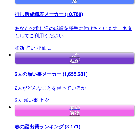
活
推し活成績表メーカー
(10,780)
あなたの推し活の成績を勝手に付けちゃいます！ネタ
としてご利用ください！
診断
占い
評価
...
ふた
ねが
2人の願い事メーカー
(1,655,281)
2人がどんなことを願っているか
2人
願い事
七夕
春の
買物
春の謎出費ランキング
(3,171)