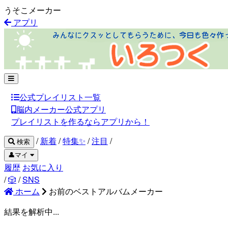
うそこメーカー
アプリ
公式プレイリスト一覧
脳内メーカー公式アプリ
プレイリストを作るならアプリから！
/
新着
/
特集✨
/
注目
/
検索
👤マイ
履歴
お気に入り
/
🎲
/
SNS
ホーム
お前のベストアルバムメーカー
結果を解析中...