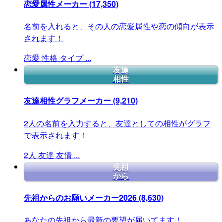
恋愛属性メーカー
(17,350)
名前を入れると、その人の恋愛属性や恋の傾向が表示
されます！
恋愛
性格
タイプ
...
友達
相性
友達相性グラフメーカー
(9,210)
2人の名前を入力すると、友達としての相性がグラフ
で表示されます！
2人
友達
友情
...
先祖
から
先祖からのお願いメーカー2026
(8,630)
あなたの先祖から最新の要望が届いてます！