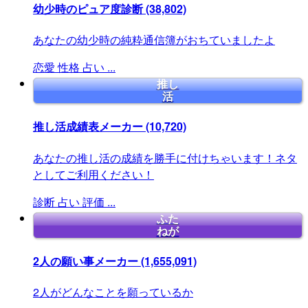
幼少時のピュア度診断
(38,802)
あなたの幼少時の純粋通信簿がおちていましたよ
恋愛
性格
占い
...
推し
活
推し活成績表メーカー
(10,720)
あなたの推し活の成績を勝手に付けちゃいます！ネタ
としてご利用ください！
診断
占い
評価
...
ふた
ねが
2人の願い事メーカー
(1,655,091)
2人がどんなことを願っているか