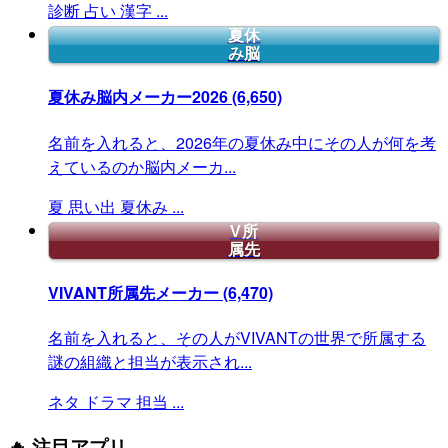
診断
占い
漢字
...
夏休
み脳
夏休み脳内メーカー2026
(6,650)
名前を入れると、2026年の夏休み中にその人が何を考
えているのか脳内メーカ...
夏
思い出
夏休み
...
V所
属先
VIVANT所属先メーカー
(6,470)
名前を入れると、その人がVIVANTの世界で所属する
謎の組織と担当が表示され...
ネタ
ドラマ
担当
...
🔥 注目アプリ