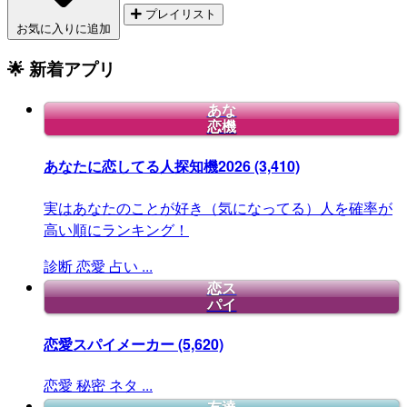
プレイリスト
お気に入りに追加
🌟 新着アプリ
あな
恋機
あなたに恋してる人探知機2026
(3,410)
実はあなたのことが好き（気になってる）人を確率が
高い順にランキング！
診断
恋愛
占い
...
恋ス
パイ
恋愛スパイメーカー
(5,620)
恋愛
秘密
ネタ
...