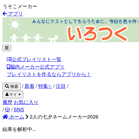
うそこメーカー
アプリ
公式プレイリスト一覧
脳内メーカー公式アプリ
プレイリストを作るならアプリから！
/
新着
/
特集✨
/
注目
/
検索
👤マイ
履歴
お気に入り
/
🎲
/
SNS
ホーム
2人の七夕ネームメーカー2026
結果を解析中...