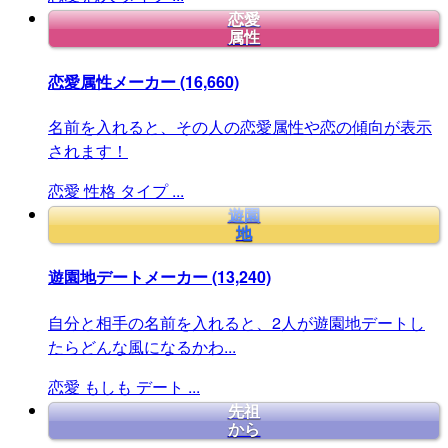
恋愛
属性
恋愛属性メーカー
(16,660)
名前を入れると、その人の恋愛属性や恋の傾向が表示
されます！
恋愛
性格
タイプ
...
遊園
地
遊園地デートメーカー
(13,240)
自分と相手の名前を入れると、2人が遊園地デートし
たらどんな風になるかわ...
恋愛
もしも
デート
...
先祖
から