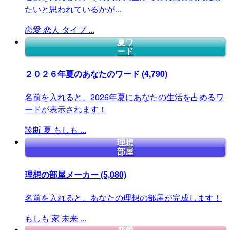
たいと思われているかが...
恋愛
恋人
タイプ
...
夏ワ
ード
２０２６年夏のあなたのワード
(4,790)
名前を入れると、2026年夏にあなたの生活を占めるワ
ードが表示されます！
診断
夏
もしも
...
理想
部屋
理想の部屋メーカー
(5,080)
名前を入れると、あなたの理想の部屋が完成します！
もしも
家
未来
...