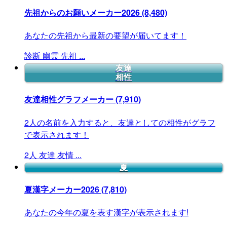
先祖からのお願いメーカー2026
(8,480)
あなたの先祖から最新の要望が届いてます！
診断
幽霊
先祖
...
友達
相性
友達相性グラフメーカー
(7,910)
2人の名前を入力すると、友達としての相性がグラフ
で表示されます！
2人
友達
友情
...
夏
夏漢字メーカー2026
(7,810)
あなたの今年の夏を表す漢字が表示されます!