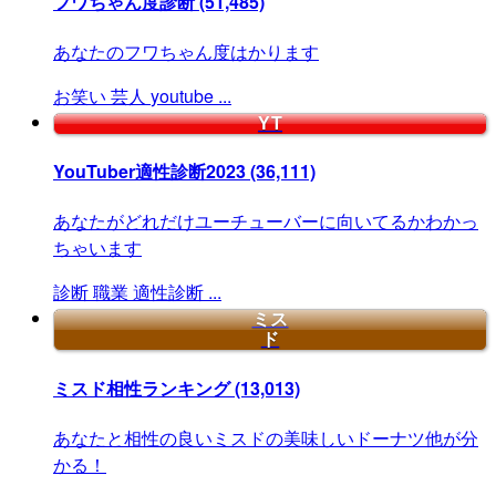
フワちゃん度診断
(51,485)
あなたのフワちゃん度はかります
お笑い
芸人
youtube
...
YT
YouTuber適性診断2023
(36,111)
あなたがどれだけユーチューバーに向いてるかわかっ
ちゃいます
診断
職業
適性診断
...
ミス
ド
ミスド相性ランキング
(13,013)
あなたと相性の良いミスドの美味しいドーナツ他が分
かる！