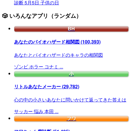
診断
5月5日
子供の日
🎲 いろんなアプリ（ランダム）
BH
あなたのバイオハザード相関図
(100,393)
あなたとバイオハザードのキャラの相関図
ゾンビ
ホラー
コナミ
...
小
リトルあなたメーカー
(29,782)
心の中の小さいあなたに問いかけて返ってきた答えは
サッカー
悩み
本田
...
フワ