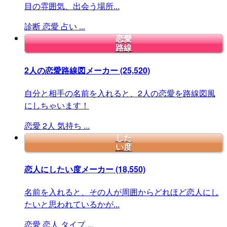
目の雰囲気、出会う場所...
診断
恋愛
占い
...
恋愛
路線
2人の恋愛路線図メーカー
(25,520)
自分と相手の名前を入れると、2人の恋愛を路線図風
にしちゃいます！
恋愛
2人
気持ち
...
した
い度
恋人にしたい度メーカー
(18,550)
名前を入れると、その人が周囲からどれほど恋人にし
たいと思われているかが...
恋愛
恋人
タイプ
...