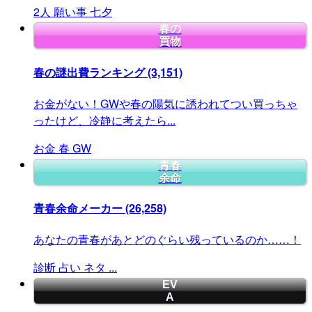
2人
願い事
七夕
春の
買物
春の謎出費ランキング
(3,151)
お金がない！GWや春の陽気に誘われてつい買っちゃ
ったけど、冷静に考えたら...
お金
春
GW
青春
余命
青春余命メーカー
(26,258)
あなたの青春があとどのぐらい残っているのか……！
診断
占い
ネタ
...
EV
A