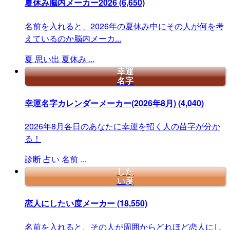
夏休み脳内メーカー2026
(6,650)
名前を入れると、2026年の夏休み中にその人が何を考
えているのか脳内メーカ...
夏
思い出
夏休み
...
幸運
名字
幸運名字カレンダーメーカー(2026年8月)
(4,040)
2026年8月各日のあなたに幸運を招く人の苗字が分か
る！
診断
占い
名前
...
した
い度
恋人にしたい度メーカー
(18,550)
名前を入れると、その人が周囲からどれほど恋人にし