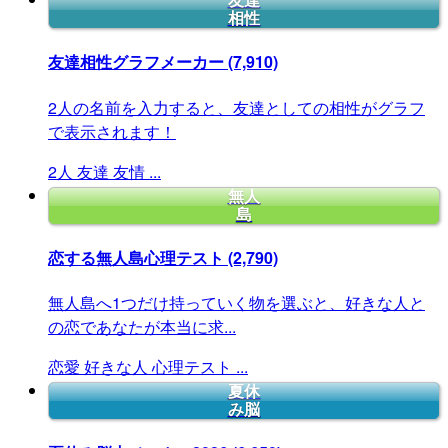
友達
相性
友達相性グラフメーカー
(7,910)
2人の名前を入力すると、友達としての相性がグラフ
で表示されます！
2人
友達
友情
...
無人
島
恋する無人島心理テスト
(2,790)
無人島へ1つだけ持っていく物を選ぶと、好きな人と
の恋であなたが本当に求...
恋愛
好きな人
心理テスト
...
夏休
み脳