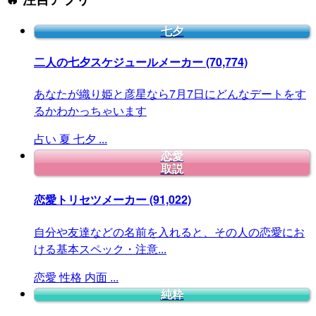
七夕
二人の七夕スケジュールメーカー
(70,774)
あなたが織り姫と彦星なら7月7日にどんなデートをす
るかわかっちゃいます
占い
夏
七夕
...
恋愛
取説
恋愛トリセツメーカー
(91,022)
自分や友達などの名前を入れると、その人の恋愛にお
ける基本スペック・注意...
恋愛
性格
内面
...
純粋