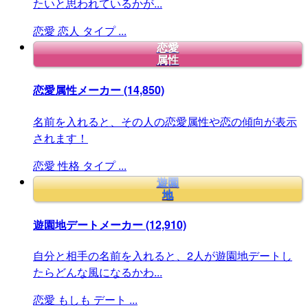
たいと思われているかが...
恋愛
恋人
タイプ
...
恋愛
属性
恋愛属性メーカー
(14,850)
名前を入れると、その人の恋愛属性や恋の傾向が表示
されます！
恋愛
性格
タイプ
...
遊園
地
遊園地デートメーカー
(12,910)
自分と相手の名前を入れると、2人が遊園地デートし
たらどんな風になるかわ...
恋愛
もしも
デート
...