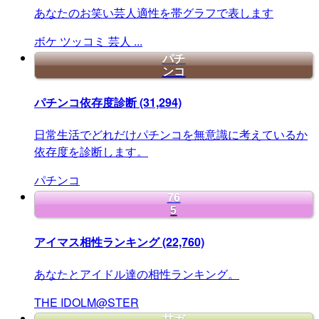
あなたのお笑い芸人適性を帯グラフで表します
ボケ
ツッコミ
芸人
...
パチ
ンコ
パチンコ依存度診断
(31,294)
日常生活でどれだけパチンコを無意識に考えているか
依存度を診断します。
パチンコ
76
5
アイマス相性ランキング
(22,760)
あなたとアイドル達の相性ランキング。
THE
IDOLM@STER