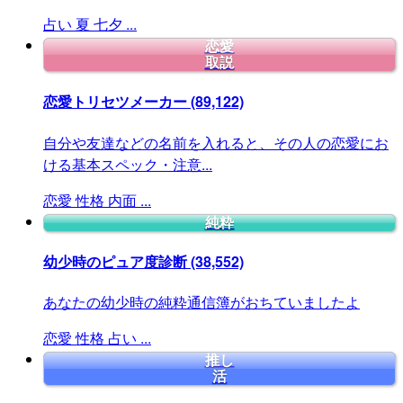
占い
夏
七夕
...
恋愛
取説
恋愛トリセツメーカー
(89,122)
自分や友達などの名前を入れると、その人の恋愛にお
ける基本スペック・注意...
恋愛
性格
内面
...
純粋
幼少時のピュア度診断
(38,552)
あなたの幼少時の純粋通信簿がおちていましたよ
恋愛
性格
占い
...
推し
活