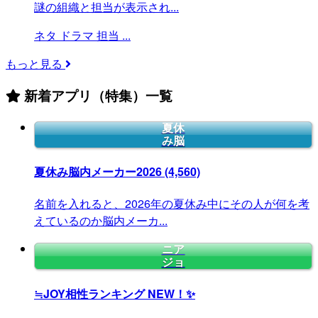
謎の組織と担当が表示され...
ネタ
ドラマ
担当
...
もっと見る
新着アプリ（特集）一覧
夏休
み脳
夏休み脳内メーカー2026
(4,560)
名前を入れると、2026年の夏休み中にその人が何を考
えているのか脳内メーカ...
ニア
ジョ
≒JOY相性ランキング
NEW！✨