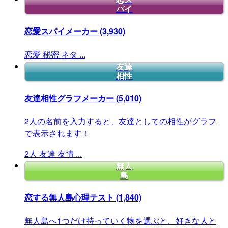
パイ
恋愛スパイメーカー
(3,930)
恋愛
秘密
ネタ
...
友達
相性
友達相性グラフメーカー
(5,010)
2人の名前を入力すると、友達としての相性がグラフ
で表示されます！
2人
友達
友情
...
無人
島
恋する無人島心理テスト
(1,840)
無人島へ1つだけ持っていく物を選ぶと、好きな人と