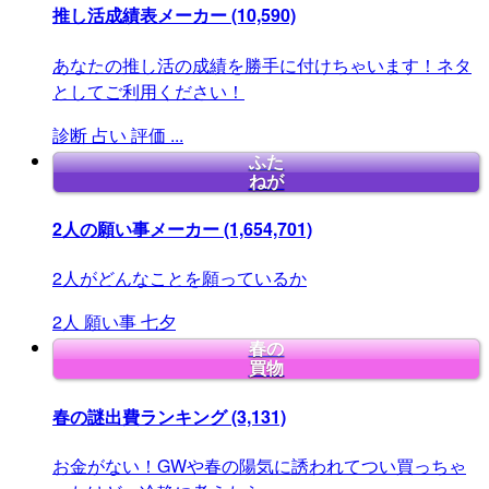
推し活成績表メーカー
(10,590)
あなたの推し活の成績を勝手に付けちゃいます！ネタ
としてご利用ください！
診断
占い
評価
...
ふた
ねが
2人の願い事メーカー
(1,654,701)
2人がどんなことを願っているか
2人
願い事
七夕
春の
買物
春の謎出費ランキング
(3,131)
お金がない！GWや春の陽気に誘われてつい買っちゃ