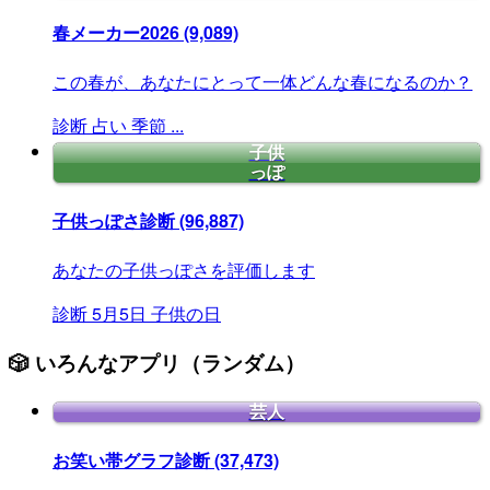
春メーカー2026
(9,089)
この春が、あなたにとって一体どんな春になるのか？
診断
占い
季節
...
子供
っぽ
子供っぽさ診断
(96,887)
あなたの子供っぽさを評価します
診断
5月5日
子供の日
🎲 いろんなアプリ（ランダム）
芸人
お笑い帯グラフ診断
(37,473)