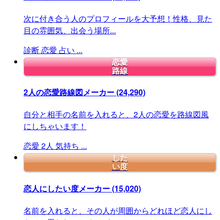
次に付き合う人のプロフィールを大予想！性格、見た
目の雰囲気、出会う場所...
診断
恋愛
占い
...
恋愛
路線
2人の恋愛路線図メーカー
(24,290)
自分と相手の名前を入れると、2人の恋愛を路線図風
にしちゃいます！
恋愛
2人
気持ち
...
した
い度
恋人にしたい度メーカー
(15,020)
名前を入れると、その人が周囲からどれほど恋人にし