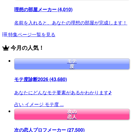
理想の部屋メーカー
(4,010)
名前を入れると、あなたの理想の部屋が完成します！
特集ページ一覧を見る
今月の人気！
モテ
度
モテ度診断2026
(43,680)
あなたにどんなモテ要素があるかわかります♪
占い
イメージ
モテ度
...
次の
恋人
次の恋人プロフメーカー
(27,500)