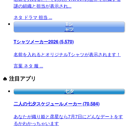
謎の組織と担当が表示され...
ネタ
ドラマ
担当
...
Tシ
ャツ
Tシャツメーカー2026
(5,570)
名前を入れるとオリジナルTシャツが表示されます！
言葉
ネタ
服
...
🔥 注目アプリ
七夕
二人の七夕スケジュールメーカー
(70,584)
あなたが織り姫と彦星なら7月7日にどんなデートをす
るかわかっちゃいます