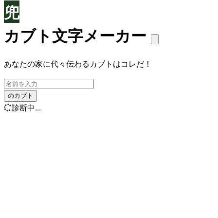
兜
カブト文字メーカー
あなたの家に代々伝わるカブトはコレだ！
のカブト
診断中...