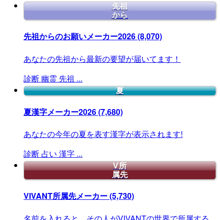
先祖
から
先祖からのお願いメーカー2026
(8,070)
あなたの先祖から最新の要望が届いてます！
診断
幽霊
先祖
...
夏
夏漢字メーカー2026
(7,680)
あなたの今年の夏を表す漢字が表示されます!
診断
占い
漢字
...
V所
属先
VIVANT所属先メーカー
(5,730)
名前を入れると、その人がVIVANTの世界で所属する