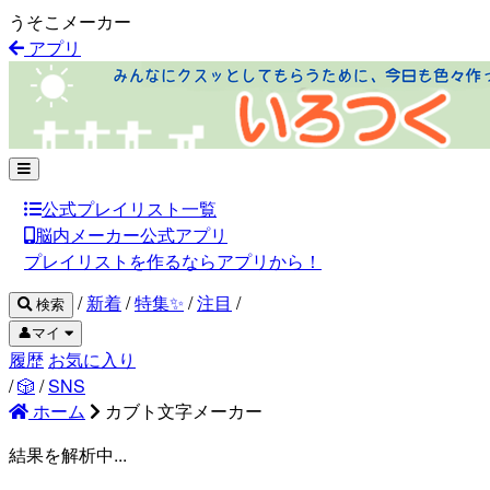
うそこメーカー
アプリ
公式プレイリスト一覧
脳内メーカー公式アプリ
プレイリストを作るならアプリから！
/
新着
/
特集✨
/
注目
/
検索
👤マイ
履歴
お気に入り
/
🎲
/
SNS
ホーム
カブト文字メーカー
結果を解析中...