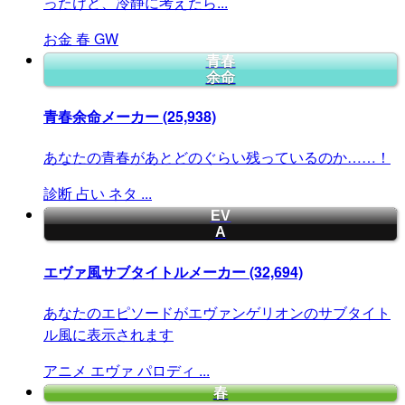
ったけど、冷静に考えたら...
お金
春
GW
青春
余命
青春余命メーカー
(25,938)
あなたの青春があとどのぐらい残っているのか……！
診断
占い
ネタ
...
EV
A
エヴァ風サブタイトルメーカー
(32,694)
あなたのエピソードがエヴァンゲリオンのサブタイト
ル風に表示されます
アニメ
エヴァ
パロディ
...
春