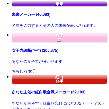
未来
未来メーカー
(40,083)
名前を入力するとその人の未来が表示されます。
女子
力
女子力診断(*^^*)
(205,375)
あなたの女子力が分かります
おもしろ
女子
紅白
歌手
あなた主催の紅白歌合戦メーカー
(32,183)
あなたが主催する紅白歌合戦にはどんなアーティスト
が出てくれるのか！？