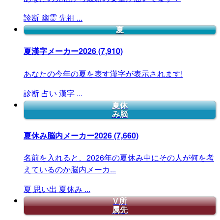
診断
幽霊
先祖
...
夏
夏漢字メーカー2026
(7,910)
あなたの今年の夏を表す漢字が表示されます!
診断
占い
漢字
...
夏休
み脳
夏休み脳内メーカー2026
(7,660)
名前を入れると、2026年の夏休み中にその人が何を考
えているのか脳内メーカ...
夏
思い出
夏休み
...
V所
属先