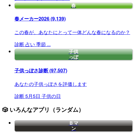
春
春メーカー2026
(9,139)
この春が、あなたにとって一体どんな春になるのか？
診断
占い
季節
...
子供
っぽ
子供っぽさ診断
(97,507)
あなたの子供っぽさを評価します
診断
5月5日
子供の日
🎲 いろんなアプリ（ランダム）
Ｂマ
ン