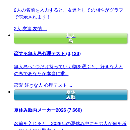
2人の名前を入力すると、友達としての相性がグラフ
で表示されます！
2人
友達
友情
...
無人
島
恋する無人島心理テスト
(3,130)
無人島へ1つだけ持っていく物を選ぶと、好きな人と
の恋であなたが本当に求...
恋愛
好きな人
心理テスト
...
夏休
み脳
夏休み脳内メーカー2026
(7,660)
名前を入れると、2026年の夏休み中にその人が何を考