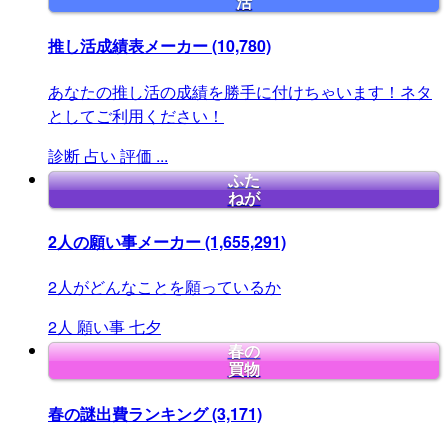
活
推し活成績表メーカー
(10,780)
あなたの推し活の成績を勝手に付けちゃいます！ネタ
としてご利用ください！
診断
占い
評価
...
ふた
ねが
2人の願い事メーカー
(1,655,291)
2人がどんなことを願っているか
2人
願い事
七夕
春の
買物
春の謎出費ランキング
(3,171)