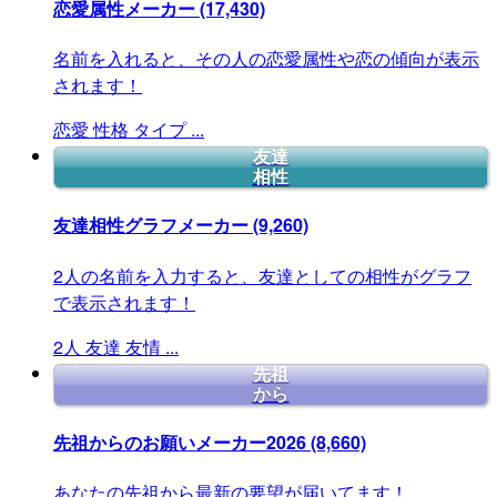
恋愛属性メーカー
(17,430)
名前を入れると、その人の恋愛属性や恋の傾向が表示
されます！
恋愛
性格
タイプ
...
友達
相性
友達相性グラフメーカー
(9,260)
2人の名前を入力すると、友達としての相性がグラフ
で表示されます！
2人
友達
友情
...
先祖
から
先祖からのお願いメーカー2026
(8,660)
あなたの先祖から最新の要望が届いてます！