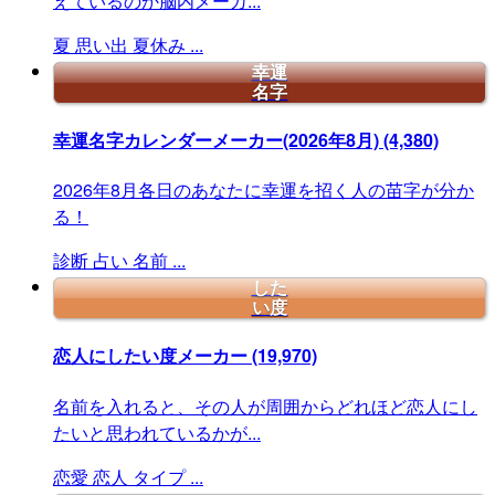
えているのか脳内メーカ...
夏
思い出
夏休み
...
幸運
名字
幸運名字カレンダーメーカー(2026年8月)
(4,380)
2026年8月各日のあなたに幸運を招く人の苗字が分か
る！
診断
占い
名前
...
した
い度
恋人にしたい度メーカー
(19,970)
名前を入れると、その人が周囲からどれほど恋人にし
たいと思われているかが...
恋愛
恋人
タイプ
...