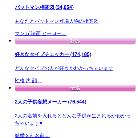
バットマン相関図
(34,854)
あなたとバットマン登場人物の相関図
マンガ
映画
ヒーロー
...
好み
好きなタイプチェッカー
(174,105)
どんなタイプの人が好きかわかっちゃいます
性格
声
顔
...
子供
2人の子供妄想メーカー
(76,544)
2人の名前を入れるとどんな子供が生まれるかわかっ
ちゃいます♥
結婚
2人
名前
...