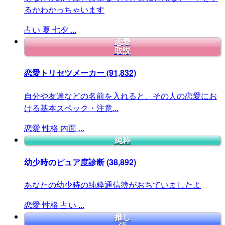
るかわかっちゃいます
占い
夏
七夕
...
恋愛
取説
恋愛トリセツメーカー
(91,832)
自分や友達などの名前を入れると、その人の恋愛にお
ける基本スペック・注意...
恋愛
性格
内面
...
純粋
幼少時のピュア度診断
(38,892)
あなたの幼少時の純粋通信簿がおちていましたよ
恋愛
性格
占い
...
推し