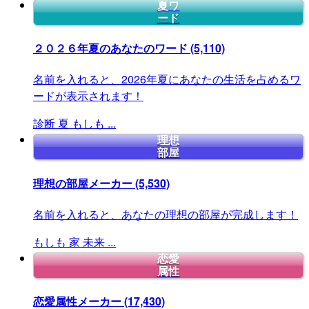
夏ワ
ード
２０２６年夏のあなたのワード
(5,110)
名前を入れると、2026年夏にあなたの生活を占めるワ
ードが表示されます！
診断
夏
もしも
...
理想
部屋
理想の部屋メーカー
(5,530)
名前を入れると、あなたの理想の部屋が完成します！
もしも
家
未来
...
恋愛
属性
恋愛属性メーカー
(17,430)