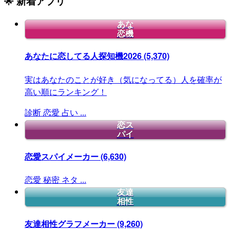
🌟 新着アプリ
あな
恋機
あなたに恋してる人探知機2026
(5,370)
実はあなたのことが好き（気になってる）人を確率が
高い順にランキング！
診断
恋愛
占い
...
恋ス
パイ
恋愛スパイメーカー
(6,630)
恋愛
秘密
ネタ
...
友達
相性
友達相性グラフメーカー
(9,260)