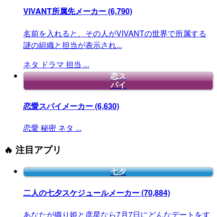
VIVANT所属先メーカー
(6,790)
名前を入れると、その人がVIVANTの世界で所属する
謎の組織と担当が表示され...
ネタ
ドラマ
担当
...
恋ス
パイ
恋愛スパイメーカー
(6,630)
恋愛
秘密
ネタ
...
🔥 注目アプリ
七夕
二人の七夕スケジュールメーカー
(70,884)
あなたが織り姫と彦星なら7月7日にどんなデートをす