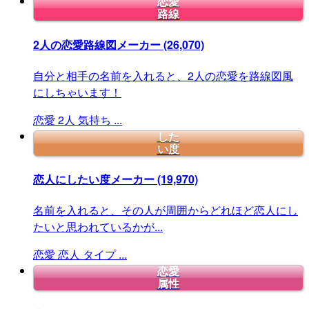
恋愛
路線
2人の恋愛路線図メーカー
(26,070)
自分と相手の名前を入れると、2人の恋愛を路線図風
にしちゃいます！
恋愛
2人
気持ち
...
した
い度
恋人にしたい度メーカー
(19,970)
名前を入れると、その人が周囲からどれほど恋人にし
たいと思われているかが...
恋愛
恋人
タイプ
...
恋愛
属性