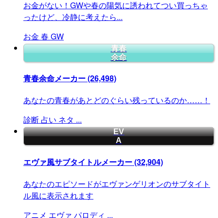
お金がない！GWや春の陽気に誘われてつい買っちゃ
ったけど、冷静に考えたら...
お金
春
GW
青春
余命
青春余命メーカー
(26,498)
あなたの青春があとどのぐらい残っているのか……！
診断
占い
ネタ
...
EV
A
エヴァ風サブタイトルメーカー
(32,904)
あなたのエピソードがエヴァンゲリオンのサブタイト
ル風に表示されます
アニメ
エヴァ
パロディ
...