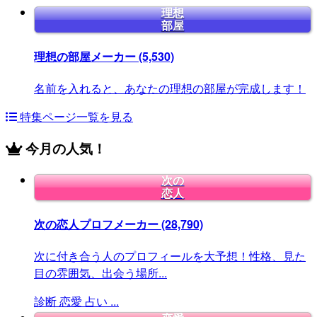
理想
部屋
理想の部屋メーカー
(5,530)
名前を入れると、あなたの理想の部屋が完成します！
特集ページ一覧を見る
今月の人気！
次の
恋人
次の恋人プロフメーカー
(28,790)
次に付き合う人のプロフィールを大予想！性格、見た
目の雰囲気、出会う場所...
診断
恋愛
占い
...