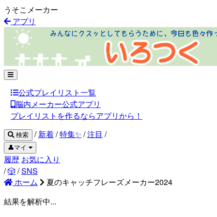
うそこメーカー
アプリ
公式プレイリスト一覧
脳内メーカー公式アプリ
プレイリストを作るならアプリから！
/
新着
/
特集✨
/
注目
/
検索
👤マイ
履歴
お気に入り
/
🎲
/
SNS
ホーム
夏のキャッチフレーズメーカー2024
結果を解析中...