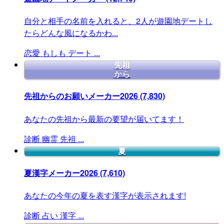
自分と相手の名前を入れると、2人が遊園地デートし
たらどんな風になるかわ...
恋愛
もしも
デート
...
先祖
から
先祖からのお願いメーカー2026
(7,830)
あなたの先祖から最新の要望が届いてます！
診断
幽霊
先祖
...
夏
夏漢字メーカー2026
(7,610)
あなたの今年の夏を表す漢字が表示されます!
診断
占い
漢字
...