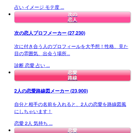
占い
イメージ
モテ度
...
次の
恋人
次の恋人プロフメーカー
(27,230)
次に付き合う人のプロフィールを大予想！性格、見た
目の雰囲気、出会う場所...
診断
恋愛
占い
...
恋愛
路線
2人の恋愛路線図メーカー
(23,900)
自分と相手の名前を入れると、2人の恋愛を路線図風
にしちゃいます！
恋愛
2人
気持ち
...
恋愛