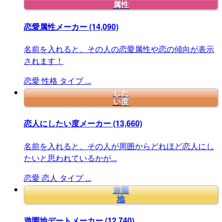
属性
恋愛属性メーカー
(14,090)
名前を入れると、その人の恋愛属性や恋の傾向が表示
されます！
恋愛
性格
タイプ
...
した
い度
恋人にしたい度メーカー
(13,660)
名前を入れると、その人が周囲からどれほど恋人にし
たいと思われているかが...
恋愛
恋人
タイプ
...
遊園
地
遊園地デートメーカー
(12,740)