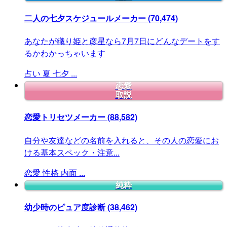
二人の七夕スケジュールメーカー
(70,474)
あなたが織り姫と彦星なら7月7日にどんなデートをす
るかわかっちゃいます
占い
夏
七夕
...
恋愛
取説
恋愛トリセツメーカー
(88,582)
自分や友達などの名前を入れると、その人の恋愛にお
ける基本スペック・注意...
恋愛
性格
内面
...
純粋
幼少時のピュア度診断
(38,462)