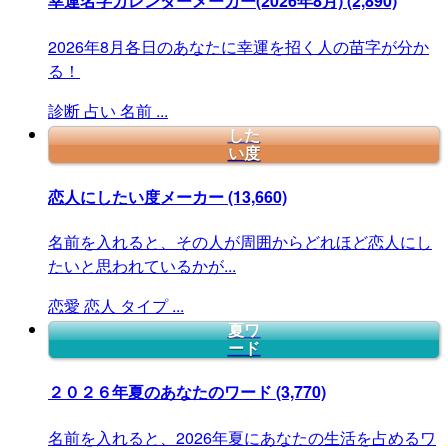
幸運名字カレンダーメーカー(2026年8月)
(2,890)
2026年8月各日のあなたに幸運を招く人の苗字が分か
る！
診断
占い
名前
...
した
い度
恋人にしたい度メーカー
(13,660)
名前を入れると、その人が周囲からどれほど恋人にし
たいと思われているかが...
恋愛
恋人
タイプ
...
夏ワ
ード
２０２６年夏のあなたのワード
(3,770)
名前を入れると、2026年夏にあなたの生活を占めるワ