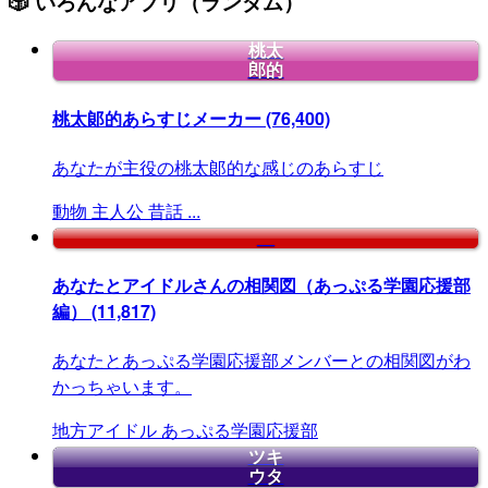
🎲 いろんなアプリ（ランダム）
桃太
郎的
桃太郞的あらすじメーカー
(76,400)
あなたが主役の桃太郞的な感じのあらすじ
動物
主人公
昔話
...
あなたとアイドルさんの相関図（あっぷる学園応援部
編）
(11,817)
あなたとあっぷる学園応援部メンバーとの相関図がわ
かっちゃいます。
地方アイドル
あっぷる学園応援部
ツキ
ウタ