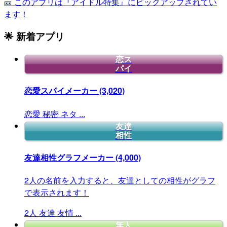
🎫 このアプリは『アイドル特集』にピックアップされてい
ます！
🌟 新着アプリ
恋ス
パイ
恋愛スパイメーカー
(3,020)
恋愛
秘密
ネタ
...
友達
相性
友達相性グラフメーカー
(4,000)
2人の名前を入力すると、友達としての相性がグラフ
で表示されます！
2人
友達
友情
...
無人