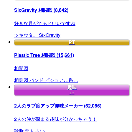
SixGravity 相関図
(8,842)
好きな月がでるといいですね
ツキウタ。
SixGravity
PT
Plastic Tree 相関図
(15,661)
相関図
相関図
バンド
ビジュアル系
...
趣味
↑↑
2人のラブ度アップ趣味メーカー
(62,086)
2人の仲が深まる趣味が分かっちゃう！
診断
恋人
占い
...