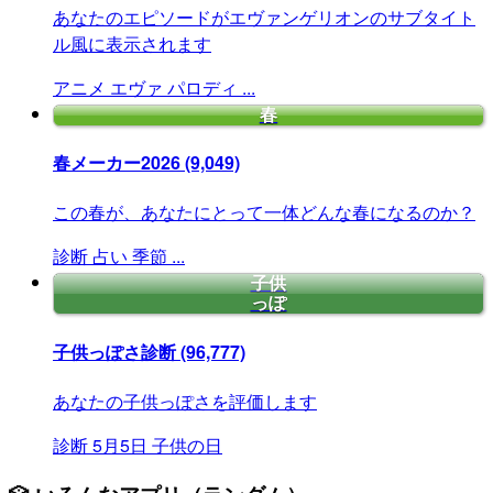
あなたのエピソードがエヴァンゲリオンのサブタイト
ル風に表示されます
アニメ
エヴァ
パロディ
...
春
春メーカー2026
(9,049)
この春が、あなたにとって一体どんな春になるのか？
診断
占い
季節
...
子供
っぽ
子供っぽさ診断
(96,777)
あなたの子供っぽさを評価します
診断
5月5日
子供の日