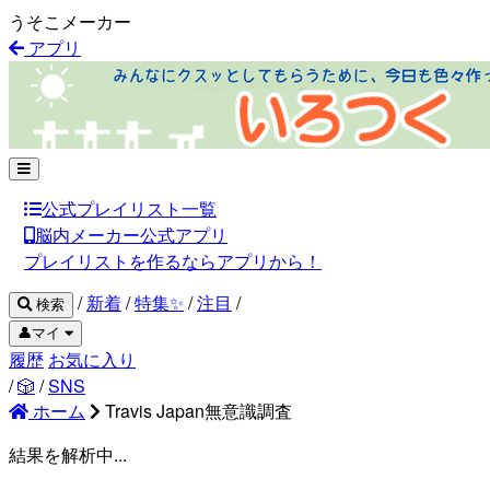
うそこメーカー
アプリ
公式プレイリスト一覧
脳内メーカー公式アプリ
プレイリストを作るならアプリから！
/
新着
/
特集✨
/
注目
/
検索
👤マイ
履歴
お気に入り
/
🎲
/
SNS
ホーム
Travis Japan無意識調査
結果を解析中...