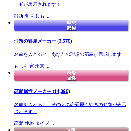
ードが表示されます！
診断
夏
もしも
...
理想
部屋
理想の部屋メーカー
(3,670)
名前を入れると、あなたの理想の部屋が完成します！
もしも
家
未来
...
恋愛
属性
恋愛属性メーカー
(14,090)
名前を入れると、その人の恋愛属性や恋の傾向が表示
されます！
恋愛
性格
タイプ
...
V所