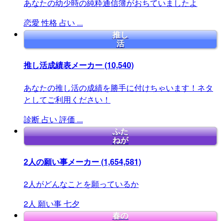
あなたの幼少時の純粋通信簿がおちていましたよ
恋愛
性格
占い
...
推し
活
推し活成績表メーカー
(10,540)
あなたの推し活の成績を勝手に付けちゃいます！ネタ
としてご利用ください！
診断
占い
評価
...
ふた
ねが
2人の願い事メーカー
(1,654,581)
2人がどんなことを願っているか
2人
願い事
七夕
春の