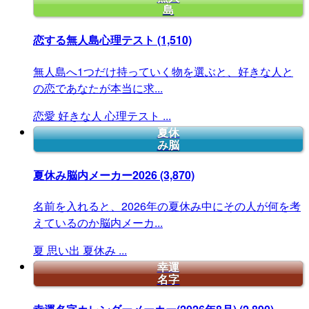
島
恋する無人島心理テスト
(1,510)
無人島へ1つだけ持っていく物を選ぶと、好きな人と
の恋であなたが本当に求...
恋愛
好きな人
心理テスト
...
夏休
み脳
夏休み脳内メーカー2026
(3,870)
名前を入れると、2026年の夏休み中にその人が何を考
えているのか脳内メーカ...
夏
思い出
夏休み
...
幸運
名字