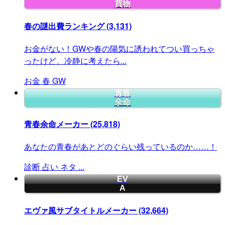
買物
春の謎出費ランキング
(3,131)
お金がない！GWや春の陽気に誘われてつい買っちゃ
ったけど、冷静に考えたら...
お金
春
GW
青春
余命
青春余命メーカー
(25,818)
あなたの青春があとどのぐらい残っているのか……！
診断
占い
ネタ
...
EV
A
エヴァ風サブタイトルメーカー
(32,664)