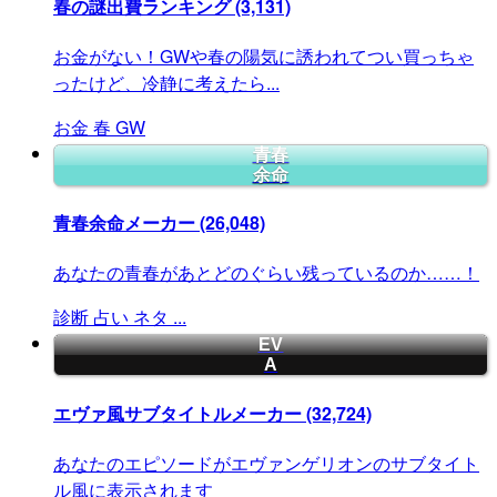
春の謎出費ランキング
(3,131)
お金がない！GWや春の陽気に誘われてつい買っちゃ
ったけど、冷静に考えたら...
お金
春
GW
青春
余命
青春余命メーカー
(26,048)
あなたの青春があとどのぐらい残っているのか……！
診断
占い
ネタ
...
EV
A
エヴァ風サブタイトルメーカー
(32,724)
あなたのエピソードがエヴァンゲリオンのサブタイト
ル風に表示されます