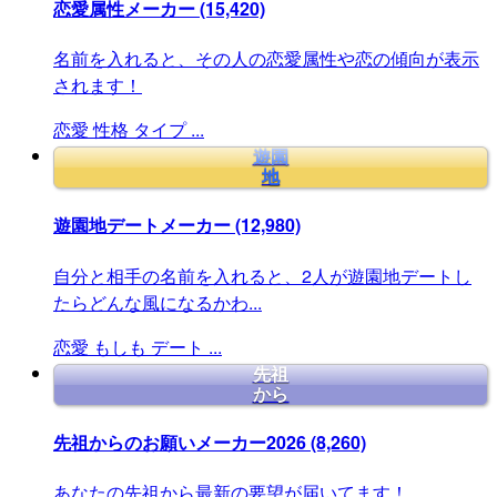
恋愛属性メーカー
(15,420)
名前を入れると、その人の恋愛属性や恋の傾向が表示
されます！
恋愛
性格
タイプ
...
遊園
地
遊園地デートメーカー
(12,980)
自分と相手の名前を入れると、2人が遊園地デートし
たらどんな風になるかわ...
恋愛
もしも
デート
...
先祖
から
先祖からのお願いメーカー2026
(8,260)
あなたの先祖から最新の要望が届いてます！