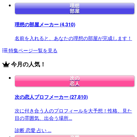
理想
部屋
理想の部屋メーカー
(4,310)
名前を入れると、あなたの理想の部屋が完成します！
特集ページ一覧を見る
今月の人気！
次の
恋人
次の恋人プロフメーカー
(27,810)
次に付き合う人のプロフィールを大予想！性格、見た
目の雰囲気、出会う場所...
診断
恋愛
占い
...