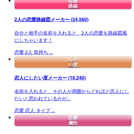
恋愛
路線
2人の恋愛路線図メーカー
(24,560)
自分と相手の名前を入れると、2人の恋愛を路線図風
にしちゃいます！
恋愛
2人
気持ち
...
した
い度
恋人にしたい度メーカー
(16,240)
名前を入れると、その人が周囲からどれほど恋人にし
たいと思われているかが...
恋愛
恋人
タイプ
...
恋愛
属性