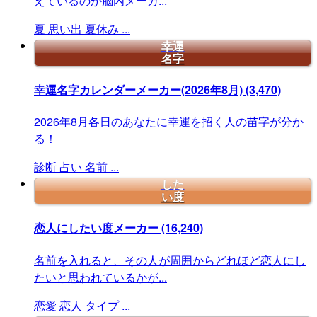
えているのか脳内メーカ...
夏
思い出
夏休み
...
幸運
名字
幸運名字カレンダーメーカー(2026年8月)
(3,470)
2026年8月各日のあなたに幸運を招く人の苗字が分か
る！
診断
占い
名前
...
した
い度
恋人にしたい度メーカー
(16,240)
名前を入れると、その人が周囲からどれほど恋人にし
たいと思われているかが...
恋愛
恋人
タイプ
...