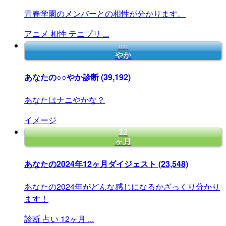
青春学園のメンバーとの相性が分かります。
アニメ
相性
テニプリ
...
○○
やか
あなたの○○やか診断
(39,192)
あなたはナニやかな？
イメージ
12
ヶ月
あなたの2024年12ヶ月ダイジェスト
(23,548)
あなたの2024年がどんな感じになるかざっくり分かり
ます！
診断
占い
12ヶ月
...