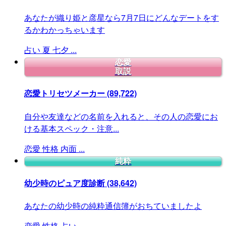
あなたが織り姫と彦星なら7月7日にどんなデートをす
るかわかっちゃいます
占い
夏
七夕
...
恋愛
取説
恋愛トリセツメーカー
(89,722)
自分や友達などの名前を入れると、その人の恋愛にお
ける基本スペック・注意...
恋愛
性格
内面
...
純粋
幼少時のピュア度診断
(38,642)
あなたの幼少時の純粋通信簿がおちていましたよ
恋愛
性格
占い
...