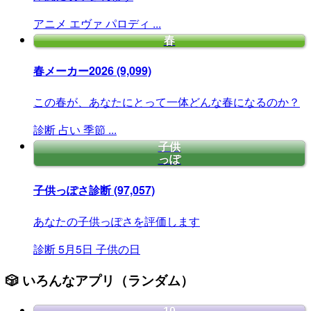
アニメ
エヴァ
パロディ
...
春
春メーカー2026
(9,099)
この春が、あなたにとって一体どんな春になるのか？
診断
占い
季節
...
子供
っぽ
子供っぽさ診断
(97,057)
あなたの子供っぽさを評価します
診断
5月5日
子供の日
🎲 いろんなアプリ（ランダム）