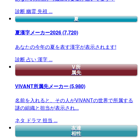
診断
幽霊
先祖
...
夏
夏漢字メーカー2026
(7,720)
あなたの今年の夏を表す漢字が表示されます!
診断
占い
漢字
...
V所
属先
VIVANT所属先メーカー
(5,980)
名前を入れると、その人がVIVANTの世界で所属する
謎の組織と担当が表示され...
ネタ
ドラマ
担当
...
友達
相性