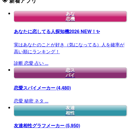
🌟 新着アプリ
あな
恋機
あなたに恋してる人探知機2026
NEW！✨
実はあなたのことが好き（気になってる）人を確率が
高い順にランキング！
診断
恋愛
占い
...
恋ス
パイ
恋愛スパイメーカー
(4,480)
恋愛
秘密
ネタ
...
友達
相性
友達相性グラフメーカー
(5,950)