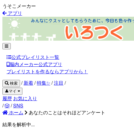
うそこメーカー
アプリ
公式プレイリスト一覧
脳内メーカー公式アプリ
プレイリストを作るならアプリから！
/
新着
/
特集✨
/
注目
/
検索
👤マイ
履歴
お気に入り
/
🎲
/
SNS
ホーム
あなたのことはそれほどアンケート
結果を解析中...