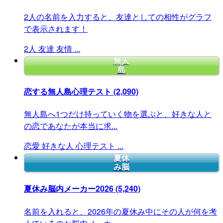
2人の名前を入力すると、友達としての相性がグラフ
で表示されます！
2人
友達
友情
...
無人
島
恋する無人島心理テスト
(2,090)
無人島へ1つだけ持っていく物を選ぶと、好きな人と
の恋であなたが本当に求...
恋愛
好きな人
心理テスト
...
夏休
み脳
夏休み脳内メーカー2026
(5,240)
名前を入れると、2026年の夏休み中にその人が何を考