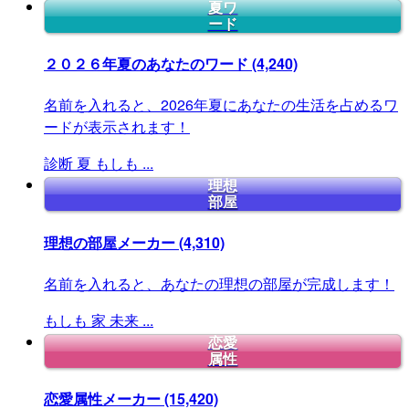
夏ワ
ード
２０２６年夏のあなたのワード
(4,240)
名前を入れると、2026年夏にあなたの生活を占めるワ
ードが表示されます！
診断
夏
もしも
...
理想
部屋
理想の部屋メーカー
(4,310)
名前を入れると、あなたの理想の部屋が完成します！
もしも
家
未来
...
恋愛
属性
恋愛属性メーカー
(15,420)