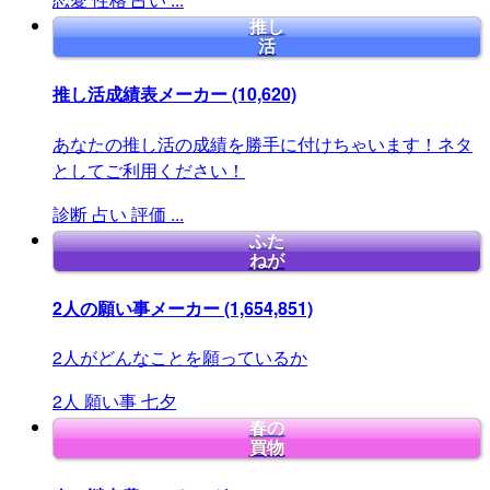
推し
活
推し活成績表メーカー
(10,620)
あなたの推し活の成績を勝手に付けちゃいます！ネタ
としてご利用ください！
診断
占い
評価
...
ふた
ねが
2人の願い事メーカー
(1,654,851)
2人がどんなことを願っているか
2人
願い事
七夕
春の
買物