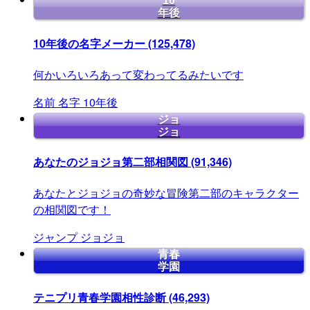
10
年後
10年後の名字メーカー
(125,478)
何かいろいろあって変わってるみたいです
名前
名字
10年後
ジョ
ジョ
あなたのジョジョ第二部相関図
(91,346)
あなたとジョジョの奇妙な冒険第二部のキャラクター
の相関図です！
ジャンプ
ジョジョ
青春
学園
テニプリ青春学園相性診断
(46,293)