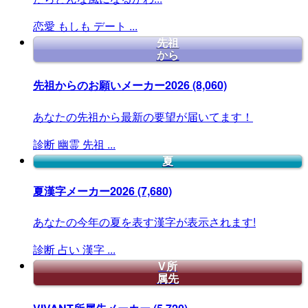
恋愛
もしも
デート
...
先祖
から
先祖からのお願いメーカー2026
(8,060)
あなたの先祖から最新の要望が届いてます！
診断
幽霊
先祖
...
夏
夏漢字メーカー2026
(7,680)
あなたの今年の夏を表す漢字が表示されます!
診断
占い
漢字
...
V所
属先