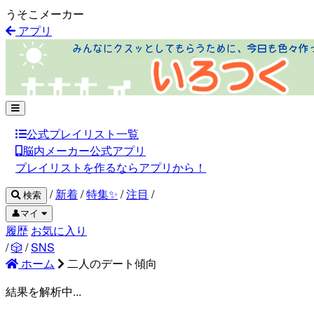
うそこメーカー
アプリ
公式プレイリスト一覧
脳内メーカー公式アプリ
プレイリストを作るならアプリから！
/
新着
/
特集✨
/
注目
/
検索
👤マイ
履歴
お気に入り
/
🎲
/
SNS
ホーム
二人のデート傾向
結果を解析中...