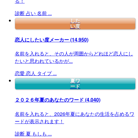
る！
診断
占い
名前
...
した
い度
恋人にしたい度メーカー
(14,950)
名前を入れると、その人が周囲からどれほど恋人にし
たいと思われているかが...
恋愛
恋人
タイプ
...
夏ワ
ード
２０２６年夏のあなたのワード
(4,040)
名前を入れると、2026年夏にあなたの生活を占めるワ
ードが表示されます！
診断
夏
もしも
...