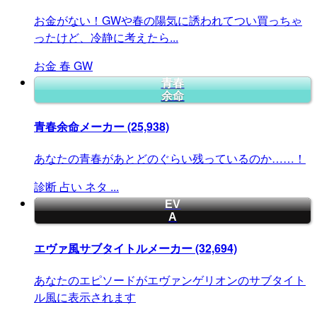
お金がない！GWや春の陽気に誘われてつい買っちゃ
ったけど、冷静に考えたら...
お金
春
GW
青春
余命
青春余命メーカー
(25,938)
あなたの青春があとどのぐらい残っているのか……！
診断
占い
ネタ
...
EV
A
エヴァ風サブタイトルメーカー
(32,694)
あなたのエピソードがエヴァンゲリオンのサブタイト
ル風に表示されます