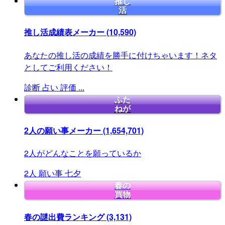
推し
活
推し活成績表メーカー
(10,590)
あなたの推し活の成績を勝手に付けちゃいます！ネタ
としてご利用ください！
診断
占い
評価
...
ふた
ねが
2人の願い事メーカー
(1,654,701)
2人がどんなことを願っているか
2人
願い事
七夕
春の
買物
春の謎出費ランキング
(3,131)