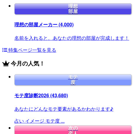
理想
部屋
理想の部屋メーカー
(4,000)
名前を入れると、あなたの理想の部屋が完成します！
特集ページ一覧を見る
今月の人気！
モテ
度
モテ度診断2026
(43,680)
あなたにどんなモテ要素があるかわかります♪
占い
イメージ
モテ度
...
次の
恋人