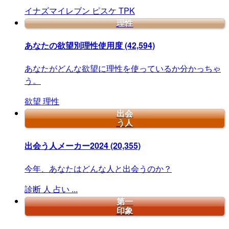
イナズマイレブン
ピスケ
TPK
理性
あなたの欲望別理性使用度
(42,594)
あなたがどんな欲望に理性を使っているか分かっちゃ
う。
欲望
理性
出会
う人
出会う人メーカー2024
(20,355)
今年、あなたはどんな人と出会うのか？
診断
人
占い
...
第一
印象