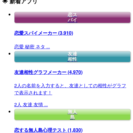
🌟 新着アプリ
恋ス
パイ
恋愛スパイメーカー
(3,910)
恋愛
秘密
ネタ
...
友達
相性
友達相性グラフメーカー
(4,970)
2人の名前を入力すると、友達としての相性がグラフ
で表示されます！
2人
友達
友情
...
無人
島
恋する無人島心理テスト
(1,830)