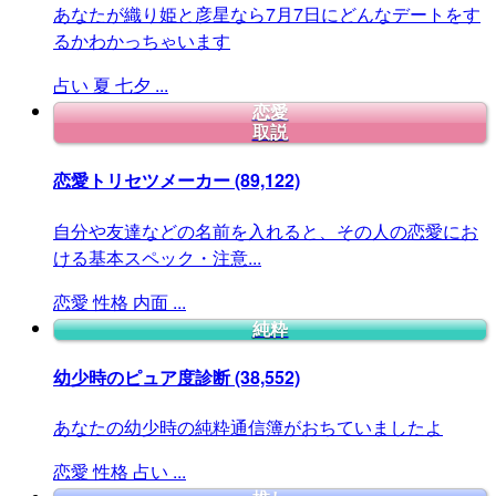
あなたが織り姫と彦星なら7月7日にどんなデートをす
るかわかっちゃいます
占い
夏
七夕
...
恋愛
取説
恋愛トリセツメーカー
(89,122)
自分や友達などの名前を入れると、その人の恋愛にお
ける基本スペック・注意...
恋愛
性格
内面
...
純粋
幼少時のピュア度診断
(38,552)
あなたの幼少時の純粋通信簿がおちていましたよ
恋愛
性格
占い
...