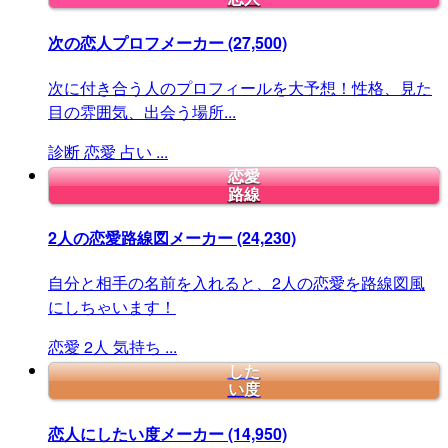
次の恋人プロフメーカー
(27,500)
次に付き合う人のプロフィールを大予想！性格、見た
目の雰囲気、出会う場所...
診断
恋愛
占い
...
恋愛
路線
2人の恋愛路線図メーカー
(24,230)
自分と相手の名前を入れると、2人の恋愛を路線図風
にしちゃいます！
恋愛
2人
気持ち
...
した
い度
恋人にしたい度メーカー
(14,950)