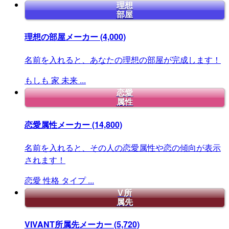
理想
部屋
理想の部屋メーカー
(4,000)
名前を入れると、あなたの理想の部屋が完成します！
もしも
家
未来
...
恋愛
属性
恋愛属性メーカー
(14,800)
名前を入れると、その人の恋愛属性や恋の傾向が表示
されます！
恋愛
性格
タイプ
...
V所
属先
VIVANT所属先メーカー
(5,720)