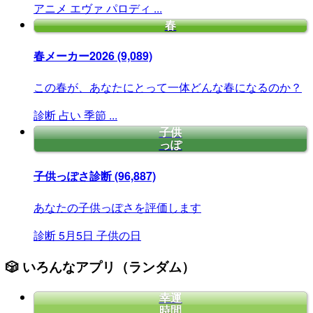
アニメ
エヴァ
パロディ
...
春
春メーカー2026
(9,089)
この春が、あなたにとって一体どんな春になるのか？
診断
占い
季節
...
子供
っぽ
子供っぽさ診断
(96,887)
あなたの子供っぽさを評価します
診断
5月5日
子供の日
🎲 いろんなアプリ（ランダム）
幸運
時間