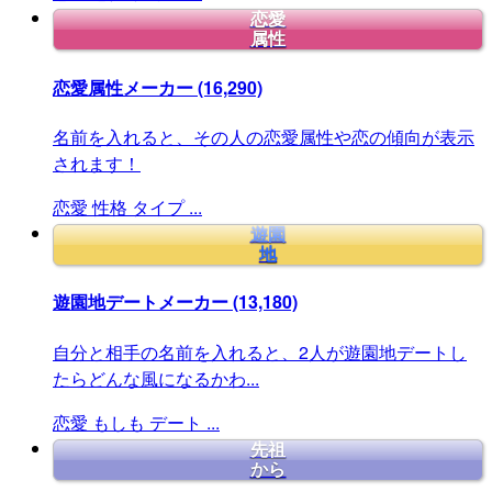
恋愛
属性
恋愛属性メーカー
(16,290)
名前を入れると、その人の恋愛属性や恋の傾向が表示
されます！
恋愛
性格
タイプ
...
遊園
地
遊園地デートメーカー
(13,180)
自分と相手の名前を入れると、2人が遊園地デートし
たらどんな風になるかわ...
恋愛
もしも
デート
...
先祖
から