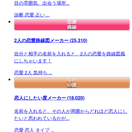
目の雰囲気、出会う場所...
診断
恋愛
占い
...
恋愛
路線
2人の恋愛路線図メーカー
(25,310)
自分と相手の名前を入れると、2人の恋愛を路線図風
にしちゃいます！
恋愛
2人
気持ち
...
した
い度
恋人にしたい度メーカー
(18,020)
名前を入れると、その人が周囲からどれほど恋人にし
たいと思われているかが...
恋愛
恋人
タイプ
...