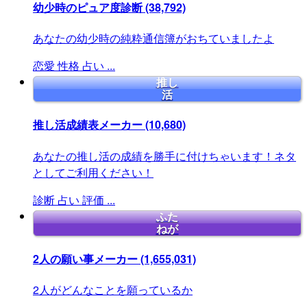
幼少時のピュア度診断
(38,792)
あなたの幼少時の純粋通信簿がおちていましたよ
恋愛
性格
占い
...
推し
活
推し活成績表メーカー
(10,680)
あなたの推し活の成績を勝手に付けちゃいます！ネタ
としてご利用ください！
診断
占い
評価
...
ふた
ねが
2人の願い事メーカー
(1,655,031)
2人がどんなことを願っているか