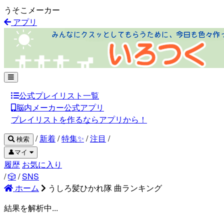
うそこメーカー
アプリ
公式プレイリスト一覧
脳内メーカー公式アプリ
プレイリストを作るならアプリから！
/
新着
/
特集✨
/
注目
/
検索
👤マイ
履歴
お気に入り
/
🎲
/
SNS
ホーム
うしろ髪ひかれ隊 曲ランキング
結果を解析中...