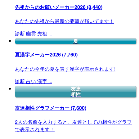
先祖からのお願いメーカー2026
(8,440)
あなたの先祖から最新の要望が届いてます！
診断
幽霊
先祖
...
夏
夏漢字メーカー2026
(7,760)
あなたの今年の夏を表す漢字が表示されます!
診断
占い
漢字
...
友達
相性
友達相性グラフメーカー
(7,600)
2人の名前を入力すると、友達としての相性がグラフ
で表示されます！