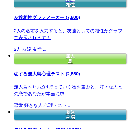
相性
友達相性グラフメーカー
(7,600)
2人の名前を入力すると、友達としての相性がグラフ
で表示されます！
2人
友達
友情
...
無人
島
恋する無人島心理テスト
(2,650)
無人島へ1つだけ持っていく物を選ぶと、好きな人と
の恋であなたが本当に求...
恋愛
好きな人
心理テスト
...
夏休
み脳