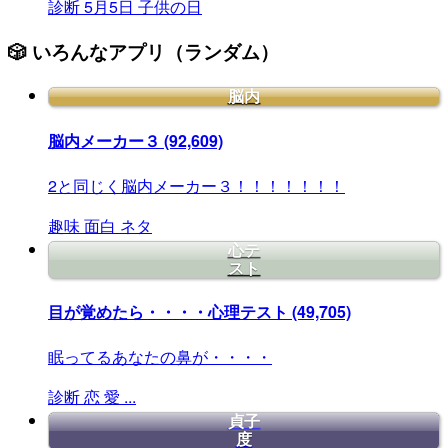
診断
5月5日
子供の日
🎲 いろんなアプリ（ランダム）
脳内
脳内メーカー３
(92,609)
2と同じく脳内メーカー３！！！！！！！
趣味
面白
ネタ
心テ
スト
目が覚めたら・・・・心理テスト
(49,705)
眠ってるあなたの鼻が・・・・
診断
恋
愛
...
貞子
度