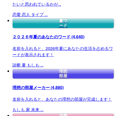
たいと思われているかが...
恋愛
恋人
タイプ
...
夏ワ
ード
２０２６年夏のあなたのワード
(4,640)
名前を入れると、2026年夏にあなたの生活を占めるワ
ードが表示されます！
診断
夏
もしも
...
理想
部屋
理想の部屋メーカー
(4,880)
名前を入れると、あなたの理想の部屋が完成します！
もしも
家
未来
...
恋愛