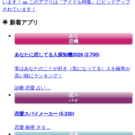
います！
🎫 このアプリは『アイドル特集』にピックアップ
されています！
🌟 新着アプリ
あな
恋機
あなたに恋してる人探知機2026
(2,700)
実はあなたのことが好き（気になってる）人を確率が
高い順にランキング！
診断
恋愛
占い
...
恋ス
パイ
恋愛スパイメーカー
(5,330)
恋愛
秘密
ネタ
...
友達