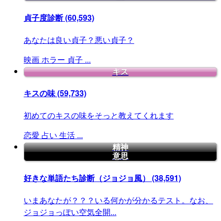
貞子度診断
(60,593)
あなたは良い貞子？悪い貞子？
映画
ホラー
貞子
...
キス
キスの味
(59,733)
初めてのキスの味をそっと教えてくれます
恋愛
占い
生活
...
精神
意思
好きな単語たち診断（ジョジョ風）
(38,591)
いまあなたが？？？いる何かが分かるテスト。なお、
ジョジョっぽい空気全開...