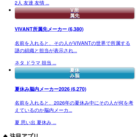
2人
友達
友情
...
V所
属先
VIVANT所属先メーカー
(6,380)
名前を入れると、その人がVIVANTの世界で所属する
謎の組織と担当が表示され...
ネタ
ドラマ
担当
...
夏休
み脳
夏休み脳内メーカー2026
(6,270)
名前を入れると、2026年の夏休み中にその人が何を考
えているのか脳内メーカ...
夏
思い出
夏休み
...
🔥 注目アプリ