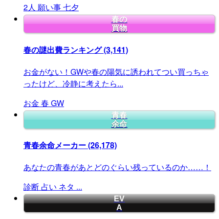
2人
願い事
七夕
春の
買物
春の謎出費ランキング
(3,141)
お金がない！GWや春の陽気に誘われてつい買っちゃ
ったけど、冷静に考えたら...
お金
春
GW
青春
余命
青春余命メーカー
(26,178)
あなたの青春があとどのぐらい残っているのか……！
診断
占い
ネタ
...
EV
A