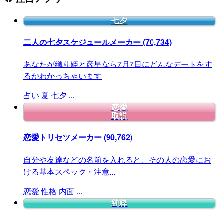
七夕
二人の七夕スケジュールメーカー
(70,734)
あなたが織り姫と彦星なら7月7日にどんなデートをす
るかわかっちゃいます
占い
夏
七夕
...
恋愛
取説
恋愛トリセツメーカー
(90,762)
自分や友達などの名前を入れると、その人の恋愛にお
ける基本スペック・注意...
恋愛
性格
内面
...
純粋