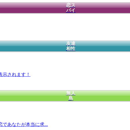
恋ス
パイ
友達
相性
表示されます！
無人
島
であなたが本当に求...