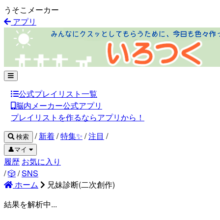
うそこメーカー
アプリ
公式プレイリスト一覧
脳内メーカー公式アプリ
プレイリストを作るならアプリから！
/
新着
/
特集✨
/
注目
/
検索
👤マイ
履歴
お気に入り
/
🎲
/
SNS
ホーム
兄妹診断(二次創作)
結果を解析中...