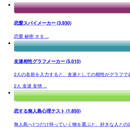
恋愛スパイメーカー
(3,930)
恋愛
秘密
ネタ
...
友達相性グラフメーカー
(5,010)
2人の名前を入力すると、友達としての相性がグラフで
2人
友達
友情
...
恋する無人島心理テスト
(1,850)
無人島へ1つだけ持っていく物を選ぶと、好きな人との恋