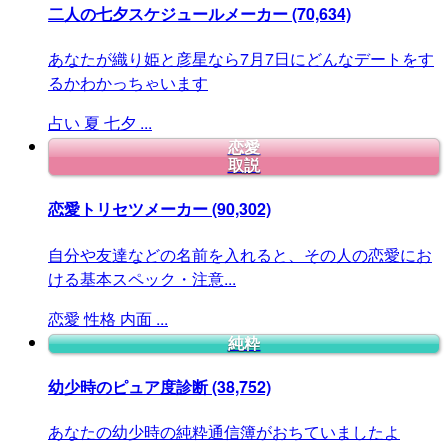
二人の七夕スケジュールメーカー
(70,634)
あなたが織り姫と彦星なら7月7日にどんなデートをす
るかわかっちゃいます
占い
夏
七夕
...
恋愛
取説
恋愛トリセツメーカー
(90,302)
自分や友達などの名前を入れると、その人の恋愛にお
ける基本スペック・注意...
恋愛
性格
内面
...
純粋
幼少時のピュア度診断
(38,752)
あなたの幼少時の純粋通信簿がおちていましたよ