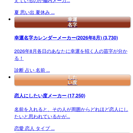
えているのか脳内メーカ...
夏
思い出
夏休み
...
幸運
名字
幸運名字カレンダーメーカー(2026年8月)
(3,730)
2026年8月各日のあなたに幸運を招く人の苗字が分か
る！
診断
占い
名前
...
した
い度
恋人にしたい度メーカー
(17,250)
名前を入れると、その人が周囲からどれほど恋人にし
たいと思われているかが...
恋愛
恋人
タイプ
...