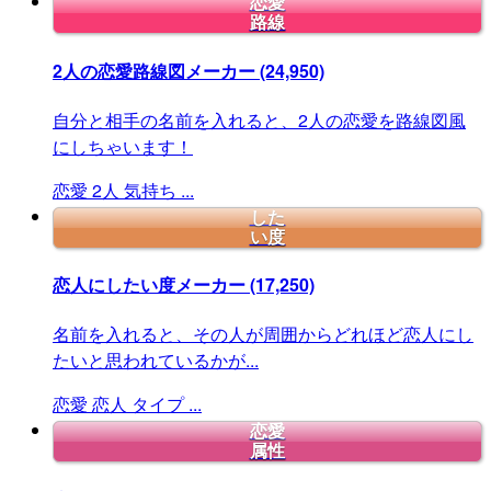
恋愛
路線
2人の恋愛路線図メーカー
(24,950)
自分と相手の名前を入れると、2人の恋愛を路線図風
にしちゃいます！
恋愛
2人
気持ち
...
した
い度
恋人にしたい度メーカー
(17,250)
名前を入れると、その人が周囲からどれほど恋人にし
たいと思われているかが...
恋愛
恋人
タイプ
...
恋愛
属性