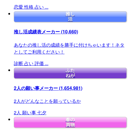
恋愛
性格
占い
...
推し
活
推し活成績表メーカー
(10,660)
あなたの推し活の成績を勝手に付けちゃいます！ネタ
としてご利用ください！
診断
占い
評価
...
ふた
ねが
2人の願い事メーカー
(1,654,981)
2人がどんなことを願っているか
2人
願い事
七夕
春の
買物