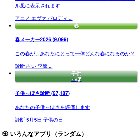
ル風に表示されます
アニメ
エヴァ
パロディ
...
春
春メーカー2026
(9,099)
この春が、あなたにとって一体どんな春になるのか？
診断
占い
季節
...
子供
っぽ
子供っぽさ診断
(97,187)
あなたの子供っぽさを評価します
診断
5月5日
子供の日
🎲 いろんなアプリ（ランダム）