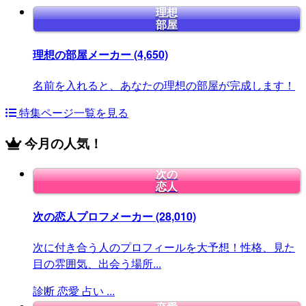
理想
部屋
理想の部屋メーカー
(4,650)
名前を入れると、あなたの理想の部屋が完成します！
特集ページ一覧を見る
今月の人気！
次の
恋人
次の恋人プロフメーカー
(28,010)
次に付き合う人のプロフィールを大予想！性格、見た
目の雰囲気、出会う場所...
診断
恋愛
占い
...