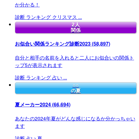
か分かる！
診断
ランキング
クリスマス
...
2人
関係
お似合い関係ランキング診断2023
(58,897)
自分と相手の名前を入れると二人にお似合いの関係ト
ップ5が表示されます
診断
ランキング
占い
...
○○
の夏
夏メーカー2024
(66,694)
あなたの2024年夏がどんな感じになるか分かっちゃい
ます
診断
占い
夏
...