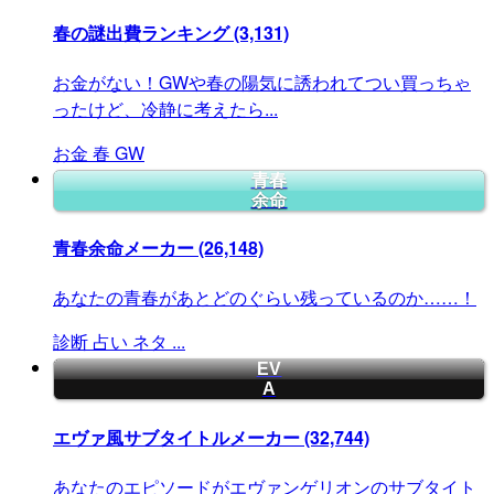
春の謎出費ランキング
(3,131)
お金がない！GWや春の陽気に誘われてつい買っちゃ
ったけど、冷静に考えたら...
お金
春
GW
青春
余命
青春余命メーカー
(26,148)
あなたの青春があとどのぐらい残っているのか……！
診断
占い
ネタ
...
EV
A
エヴァ風サブタイトルメーカー
(32,744)
あなたのエピソードがエヴァンゲリオンのサブタイト