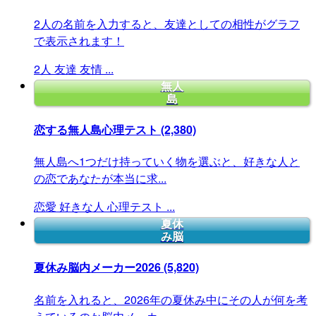
2人の名前を入力すると、友達としての相性がグラフ
で表示されます！
2人
友達
友情
...
無人
島
恋する無人島心理テスト
(2,380)
無人島へ1つだけ持っていく物を選ぶと、好きな人と
の恋であなたが本当に求...
恋愛
好きな人
心理テスト
...
夏休
み脳
夏休み脳内メーカー2026
(5,820)
名前を入れると、2026年の夏休み中にその人が何を考