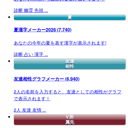
診断
幽霊
先祖
...
夏
夏漢字メーカー2026
(7,740)
あなたの今年の夏を表す漢字が表示されます!
診断
占い
漢字
...
友達
相性
友達相性グラフメーカー
(6,940)
2人の名前を入力すると、友達としての相性がグラフ
で表示されます！
2人
友達
友情
...
V所
属先