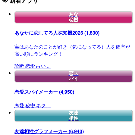
🌟 新着アプリ
あな
恋機
あなたに恋してる人探知機2026
(1,830)
実はあなたのことが好き（気になってる）人を確率が
高い順にランキング！
診断
恋愛
占い
...
恋ス
パイ
恋愛スパイメーカー
(4,950)
恋愛
秘密
ネタ
...
友達
相性
友達相性グラフメーカー
(6,940)