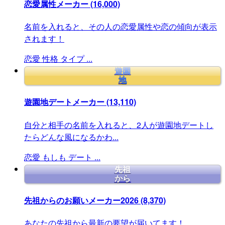
恋愛属性メーカー
(16,000)
名前を入れると、その人の恋愛属性や恋の傾向が表示
されます！
恋愛
性格
タイプ
...
遊園
地
遊園地デートメーカー
(13,110)
自分と相手の名前を入れると、2人が遊園地デートし
たらどんな風になるかわ...
恋愛
もしも
デート
...
先祖
から
先祖からのお願いメーカー2026
(8,370)
あなたの先祖から最新の要望が届いてます！