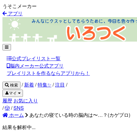
うそこメーカー
アプリ
公式プレイリスト一覧
脳内メーカー公式アプリ
プレイリストを作るならアプリから！
/
新着
/
特集✨
/
注目
/
検索
👤マイ
履歴
お気に入り
/
🎲
/
SNS
ホーム
あなたの寝ている時の脳内は〜…？(カゲプロ)
結果を解析中...