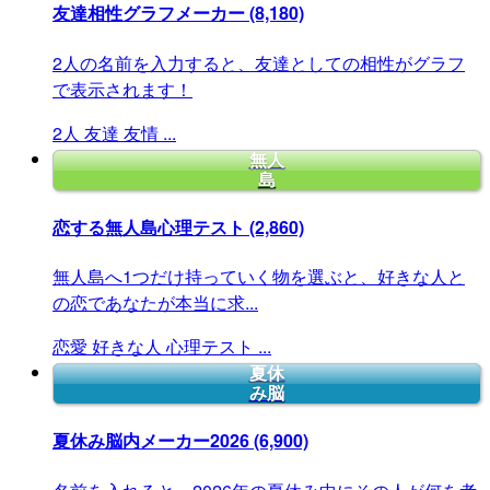
友達相性グラフメーカー
(8,180)
2人の名前を入力すると、友達としての相性がグラフ
で表示されます！
2人
友達
友情
...
無人
島
恋する無人島心理テスト
(2,860)
無人島へ1つだけ持っていく物を選ぶと、好きな人と
の恋であなたが本当に求...
恋愛
好きな人
心理テスト
...
夏休
み脳
夏休み脳内メーカー2026
(6,900)