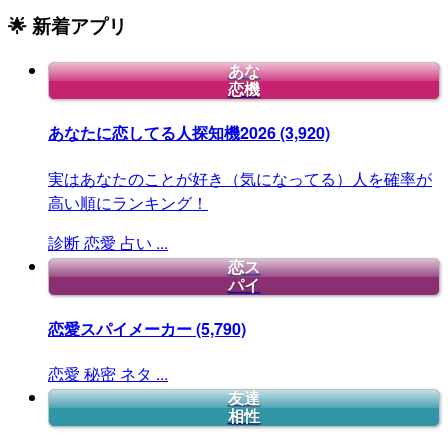
🌟 新着アプリ
あな
恋機
あなたに恋してる人探知機2026
(3,920)
実はあなたのことが好き（気になってる）人を確率が
高い順にランキング！
診断
恋愛
占い
...
恋ス
パイ
恋愛スパイメーカー
(5,790)
恋愛
秘密
ネタ
...
友達
相性