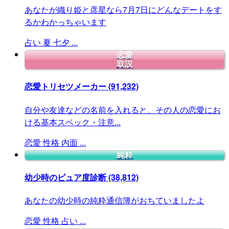
あなたが織り姫と彦星なら7月7日にどんなデートをす
るかわかっちゃいます
占い
夏
七夕
...
恋愛
取説
恋愛トリセツメーカー
(91,232)
自分や友達などの名前を入れると、その人の恋愛にお
ける基本スペック・注意...
恋愛
性格
内面
...
純粋
幼少時のピュア度診断
(38,812)
あなたの幼少時の純粋通信簿がおちていましたよ
恋愛
性格
占い
...