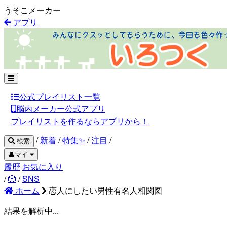
うそこメーカー
アプリ
公式プレイリスト一覧
脳内メーカー公式アプリ
プレイリストを作るならアプリから！
/
新着
/
特集✨
/
注目
/
検索
👤マイ
履歴
お気に入り
/
🎲
/
SNS
ホーム
恋人にしたい男性有名人相関図
結果を解析中...