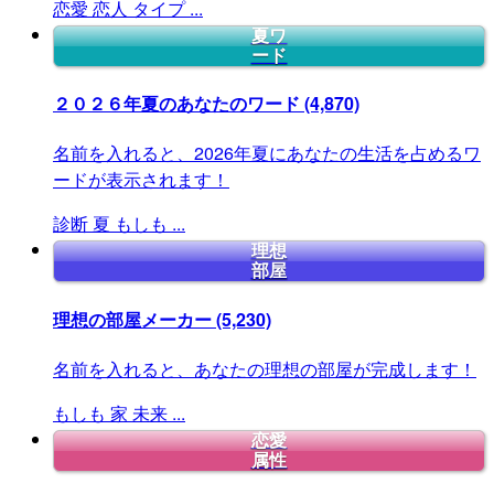
恋愛
恋人
タイプ
...
夏ワ
ード
２０２６年夏のあなたのワード
(4,870)
名前を入れると、2026年夏にあなたの生活を占めるワ
ードが表示されます！
診断
夏
もしも
...
理想
部屋
理想の部屋メーカー
(5,230)
名前を入れると、あなたの理想の部屋が完成します！
もしも
家
未来
...
恋愛
属性