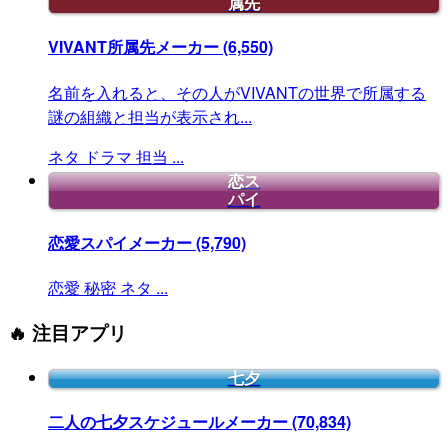
属先
VIVANT所属先メーカー
(6,550)
名前を入れると、その人がVIVANTの世界で所属する
謎の組織と担当が表示され...
ネタ
ドラマ
担当
...
恋ス
パイ
恋愛スパイメーカー
(5,790)
恋愛
秘密
ネタ
...
🔥 注目アプリ
七夕
二人の七夕スケジュールメーカー
(70,834)