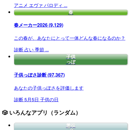
アニメ
エヴァ
パロディ
...
春
春メーカー2026
(9,129)
この春が、あなたにとって一体どんな春になるのか？
診断
占い
季節
...
子供
っぽ
子供っぽさ診断
(97,367)
あなたの子供っぽさを評価します
診断
5月5日
子供の日
🎲 いろんなアプリ（ランダム）
懲役