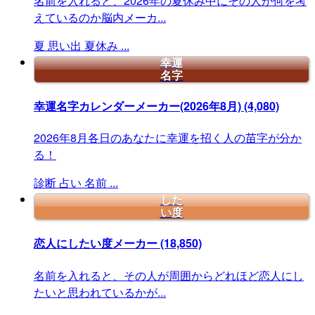
名前を入れると、2026年の夏休み中にその人が何を考
えているのか脳内メーカ...
夏
思い出
夏休み
...
幸運
名字
幸運名字カレンダーメーカー(2026年8月)
(4,080)
2026年8月各日のあなたに幸運を招く人の苗字が分か
る！
診断
占い
名前
...
した
い度
恋人にしたい度メーカー
(18,850)
名前を入れると、その人が周囲からどれほど恋人にし
たいと思われているかが...