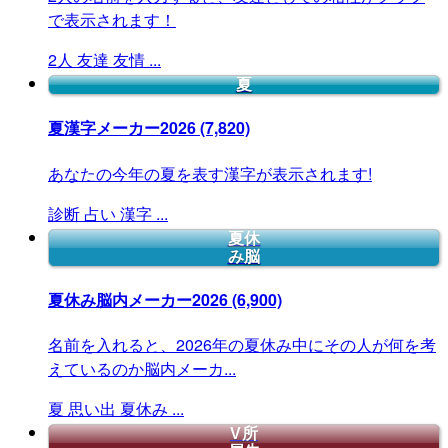
で表示されます！
2人
友達
友情
...
夏
夏漢字メーカー2026
(7,820)
あなたの今年の夏を表す漢字が表示されます!
診断
占い
漢字
...
夏休
み脳
夏休み脳内メーカー2026
(6,900)
名前を入れると、2026年の夏休み中にその人が何を考
えているのか脳内メーカ...
夏
思い出
夏休み
...
V所