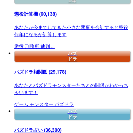
○年
懲役計算機
(60,138)
あなたが今までしてきた小さな悪事を合計すると懲役
何年になるか計算します
懲役
刑務所
裁判
...
パズ
ドラ
パズドラ相関図
(29,178)
あなたとパズドラモンスターたちとの関係がわかっち
ゃいます！
ゲーム
モンスター
パズドラ
パズ
ドラ
パズドラ占い
(36,300)