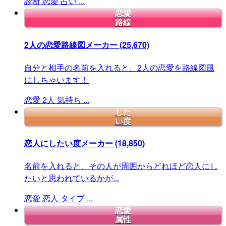
診断
恋愛
占い
...
恋愛
路線
2人の恋愛路線図メーカー
(25,670)
自分と相手の名前を入れると、2人の恋愛を路線図風
にしちゃいます！
恋愛
2人
気持ち
...
した
い度
恋人にしたい度メーカー
(18,850)
名前を入れると、その人が周囲からどれほど恋人にし
たいと思われているかが...
恋愛
恋人
タイプ
...
恋愛
属性