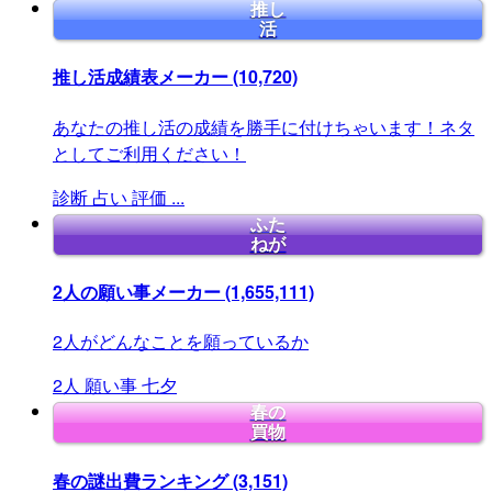
推し
活
推し活成績表メーカー
(10,720)
あなたの推し活の成績を勝手に付けちゃいます！ネタ
としてご利用ください！
診断
占い
評価
...
ふた
ねが
2人の願い事メーカー
(1,655,111)
2人がどんなことを願っているか
2人
願い事
七夕
春の
買物
春の謎出費ランキング
(3,151)