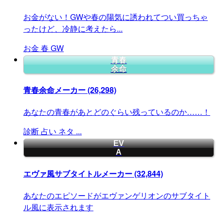
お金がない！GWや春の陽気に誘われてつい買っちゃ
ったけど、冷静に考えたら...
お金
春
GW
青春
余命
青春余命メーカー
(26,298)
あなたの青春があとどのぐらい残っているのか……！
診断
占い
ネタ
...
EV
A
エヴァ風サブタイトルメーカー
(32,844)
あなたのエピソードがエヴァンゲリオンのサブタイト
ル風に表示されます