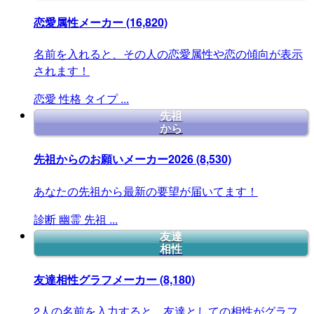
恋愛属性メーカー
(16,820)
名前を入れると、その人の恋愛属性や恋の傾向が表示
されます！
恋愛
性格
タイプ
...
先祖
から
先祖からのお願いメーカー2026
(8,530)
あなたの先祖から最新の要望が届いてます！
診断
幽霊
先祖
...
友達
相性
友達相性グラフメーカー
(8,180)
2人の名前を入力すると、友達としての相性がグラフ