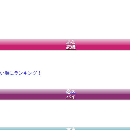
あな
恋機
い順にランキング！
恋ス
パイ
友達