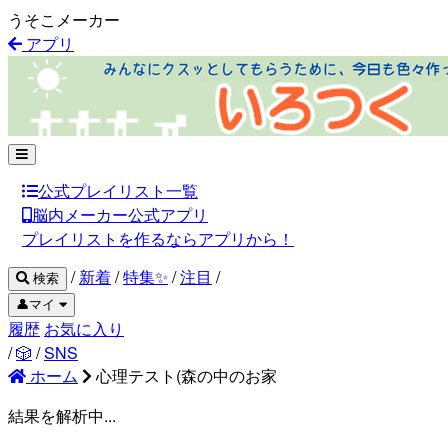
うそこメーカー
アプリ
公式プレイリスト一覧
脳内メーカー公式アプリ
プレイリストを作るならアプリから！
/
新着
/
特集✨
/
注目
/
検索
👤マイ
履歴
お気に入り
/
🎲
/
SNS
ホーム
心理テスト(森の中のお家
結果を解析中...