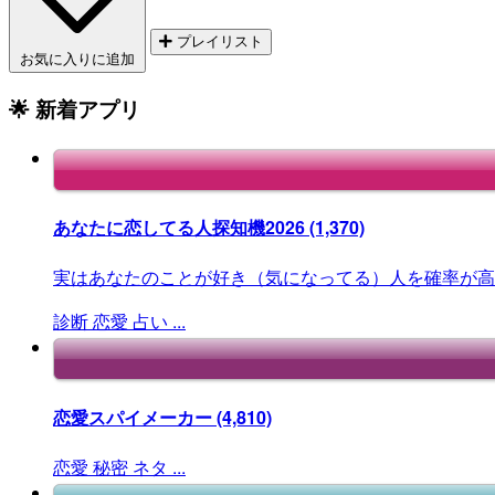
プレイリスト
お気に入りに追加
🌟 新着アプリ
あなたに恋してる人探知機2026
(1,370)
実はあなたのことが好き（気になってる）人を確率が高
診断
恋愛
占い
...
恋愛スパイメーカー
(4,810)
恋愛
秘密
ネタ
...