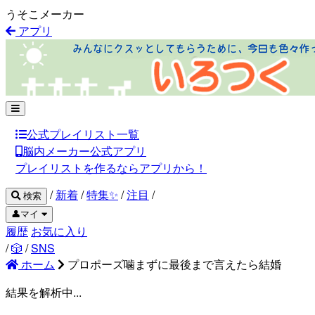
うそこメーカー
アプリ
公式プレイリスト一覧
脳内メーカー公式アプリ
プレイリストを作るならアプリから！
/
新着
/
特集✨
/
注目
/
検索
👤マイ
履歴
お気に入り
/
🎲
/
SNS
ホーム
プロポーズ噛まずに最後まで言えたら結婚
結果を解析中...