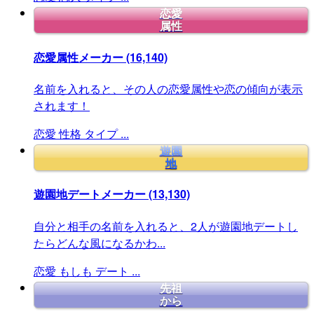
恋愛
属性
恋愛属性メーカー
(16,140)
名前を入れると、その人の恋愛属性や恋の傾向が表示
されます！
恋愛
性格
タイプ
...
遊園
地
遊園地デートメーカー
(13,130)
自分と相手の名前を入れると、2人が遊園地デートし
たらどんな風になるかわ...
恋愛
もしも
デート
...
先祖
から