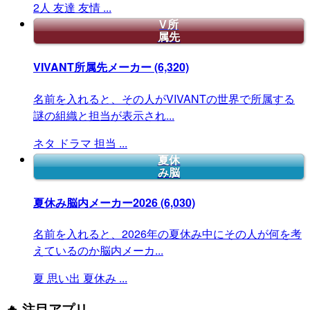
2人
友達
友情
...
V所
属先
VIVANT所属先メーカー
(6,320)
名前を入れると、その人がVIVANTの世界で所属する
謎の組織と担当が表示され...
ネタ
ドラマ
担当
...
夏休
み脳
夏休み脳内メーカー2026
(6,030)
名前を入れると、2026年の夏休み中にその人が何を考
えているのか脳内メーカ...
夏
思い出
夏休み
...
🔥 注目アプリ