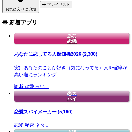
プレイリスト
お気に入りに追加
🌟 新着アプリ
あな
恋機
あなたに恋してる人探知機2026
(2,300)
実はあなたのことが好き（気になってる）人を確率が
高い順にランキング！
診断
恋愛
占い
...
恋ス
パイ
恋愛スパイメーカー
(5,160)
恋愛
秘密
ネタ
...