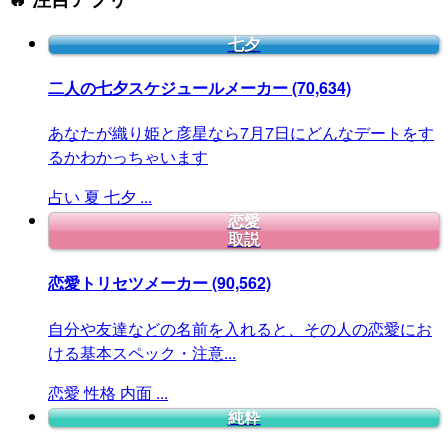
七夕
二人の七夕スケジュールメーカー
(70,634)
あなたが織り姫と彦星なら7月7日にどんなデートをす
るかわかっちゃいます
占い
夏
七夕
...
恋愛
取説
恋愛トリセツメーカー
(90,562)
自分や友達などの名前を入れると、その人の恋愛にお
ける基本スペック・注意...
恋愛
性格
内面
...
純粋