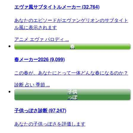
エヴァ風サブタイトルメーカー
(32,764)
あなたのエピソードがエヴァンゲリオンのサブタイト
ル風に表示されます
アニメ
エヴァ
パロディ
...
春
春メーカー2026
(9,099)
この春が、あなたにとって一体どんな春になるのか？
診断
占い
季節
...
子供
っぽ
子供っぽさ診断
(97,247)
あなたの子供っぽさを評価します