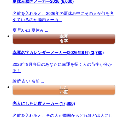
夏休み脳内メーカー2026
(6,030)
名前を入れると、2026年の夏休み中にその人が何を考
えているのか脳内メーカ...
夏
思い出
夏休み
...
幸運
名字
幸運名字カレンダーメーカー(2026年8月)
(3,780)
2026年8月各日のあなたに幸運を招く人の苗字が分か
る！
診断
占い
名前
...
した
い度
恋人にしたい度メーカー
(17,600)
名前を入れると、その人が周囲からどれほど恋人にし