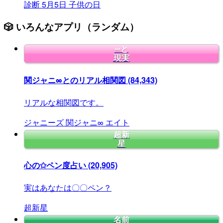
診断
5月5日
子供の日
🎲 いろんなアプリ（ランダム）
∞と
現実
関ジャニ∞とのリアル相関図
(84,343)
リアルな相関図です。
ジャニーズ
関ジャニ∞
エイト
超新
星
心の✩ペン度占い
(20,905)
実はあなたは〇〇ペン？
超新星
名前