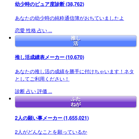
幼少時のピュア度診断
(38,762)
あなたの幼少時の純粋通信簿がおちていましたよ
恋愛
性格
占い
...
推し
活
推し活成績表メーカー
(10,670)
あなたの推し活の成績を勝手に付けちゃいます！ネタ
としてご利用ください！
診断
占い
評価
...
ふた
ねが
2人の願い事メーカー
(1,655,021)
2人がどんなことを願っているか