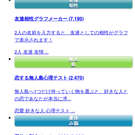
友達
相性
友達相性グラフメーカー
(7,190)
2人の名前を入力すると、友達としての相性がグラフ
で表示されます！
2人
友達
友情
...
無人
島
恋する無人島心理テスト
(2,470)
無人島へ1つだけ持っていく物を選ぶと、好きな人と
の恋であなたが本当に求...
恋愛
好きな人
心理テスト
...
夏休
み脳