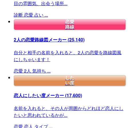
目の雰囲気、出会う場所...
診断
恋愛
占い
...
恋愛
路線
2人の恋愛路線図メーカー
(25,140)
自分と相手の名前を入れると、2人の恋愛を路線図風
にしちゃいます！
恋愛
2人
気持ち
...
した
い度
恋人にしたい度メーカー
(17,600)
名前を入れると、その人が周囲からどれほど恋人にし
たいと思われているかが...
恋愛
恋人
タイプ
...