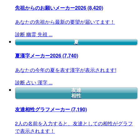
先祖からのお願いメーカー2026
(8,420)
あなたの先祖から最新の要望が届いてます！
診断
幽霊
先祖
...
夏
夏漢字メーカー2026
(7,740)
あなたの今年の夏を表す漢字が表示されます!
診断
占い
漢字
...
友達
相性
友達相性グラフメーカー
(7,190)
2人の名前を入力すると、友達としての相性がグラフ
で表示されます！