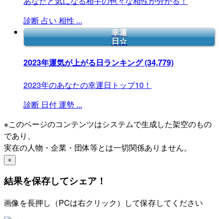
あなたと気になる相手の色々な相性が分かる！
診断
占い
相性
...
幸運
日☆
2023年運気が上がる日ランキング
(34,779)
2023年のあなたの幸運日トップ10！
診断
日付
運勢
...
※このページのコンテンツはシステムで生成した架空のもの
であり、
実在の人物・企業・団体等とは一切関係ありません。
×
結果を保存してシェア！
画像を長押し（PCは右クリック）して保存してください