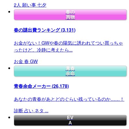
2人
願い事
七夕
春の
買物
春の謎出費ランキング
(3,131)
お金がない！GWや春の陽気に誘われてつい買っちゃ
ったけど、冷静に考えたら...
お金
春
GW
青春
余命
青春余命メーカー
(26,178)
あなたの青春があとどのぐらい残っているのか……！
診断
占い
ネタ
...
EV
A