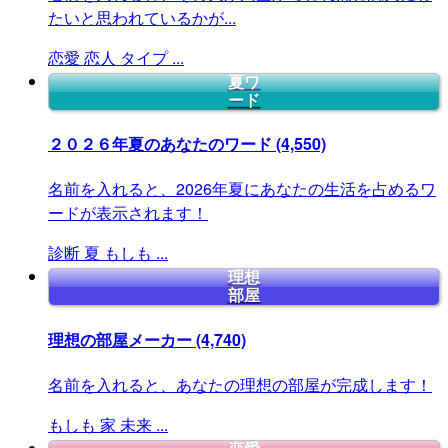
たいと思われているかが...
恋愛
恋人
タイプ
...
夏ワ
ード
２０２６年夏のあなたのワード
(4,550)
名前を入れると、2026年夏にあなたの生活を占めるワ
ードが表示されます！
診断
夏
もしも
...
理想
部屋
理想の部屋メーカー
(4,740)
名前を入れると、あなたの理想の部屋が完成します！
もしも
家
未来
...