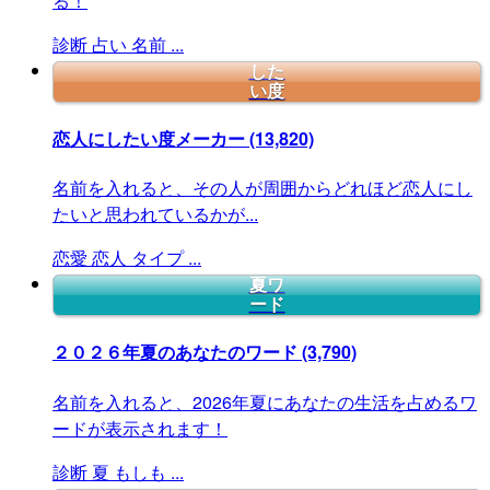
る！
診断
占い
名前
...
した
い度
恋人にしたい度メーカー
(13,820)
名前を入れると、その人が周囲からどれほど恋人にし
たいと思われているかが...
恋愛
恋人
タイプ
...
夏ワ
ード
２０２６年夏のあなたのワード
(3,790)
名前を入れると、2026年夏にあなたの生活を占めるワ
ードが表示されます！
診断
夏
もしも
...