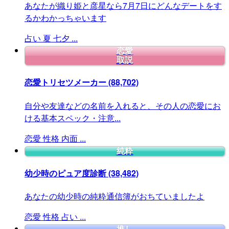
あなたが織り姫と彦星なら7月7日にどんなデートをす
るかわかっちゃいます
占い
夏
七夕
...
恋愛
取説
恋愛トリセツメーカー
(88,702)
自分や友達などの名前を入れると、その人の恋愛にお
ける基本スペック・注意...
恋愛
性格
内面
...
純粋
幼少時のピュア度診断
(38,482)
あなたの幼少時の純粋通信簿がおちていましたよ
恋愛
性格
占い
...