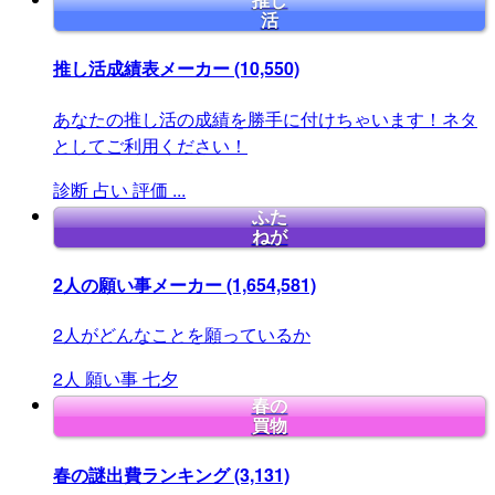
推し
活
推し活成績表メーカー
(10,550)
あなたの推し活の成績を勝手に付けちゃいます！ネタ
としてご利用ください！
診断
占い
評価
...
ふた
ねが
2人の願い事メーカー
(1,654,581)
2人がどんなことを願っているか
2人
願い事
七夕
春の
買物
春の謎出費ランキング
(3,131)