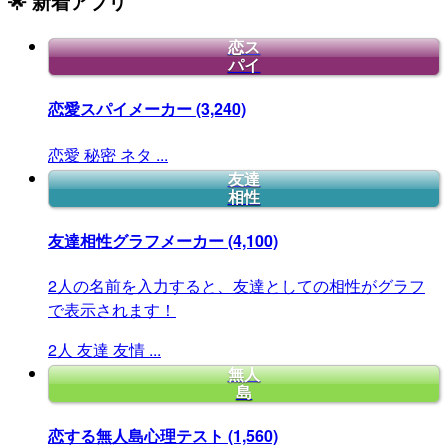
🌟 新着アプリ
恋ス
パイ
恋愛スパイメーカー
(3,240)
恋愛
秘密
ネタ
...
友達
相性
友達相性グラフメーカー
(4,100)
2人の名前を入力すると、友達としての相性がグラフ
で表示されます！
2人
友達
友情
...
無人
島
恋する無人島心理テスト
(1,560)