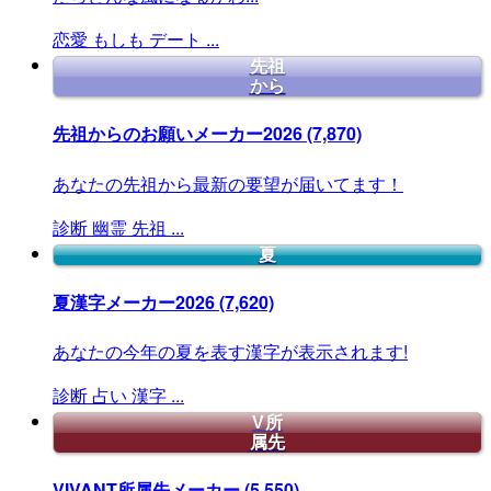
恋愛
もしも
デート
...
先祖
から
先祖からのお願いメーカー2026
(7,870)
あなたの先祖から最新の要望が届いてます！
診断
幽霊
先祖
...
夏
夏漢字メーカー2026
(7,620)
あなたの今年の夏を表す漢字が表示されます!
診断
占い
漢字
...
V所
属先
VIVANT所属先メーカー
(5,550)