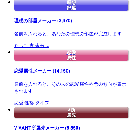
理想
部屋
理想の部屋メーカー
(3,670)
名前を入れると、あなたの理想の部屋が完成します！
もしも
家
未来
...
恋愛
属性
恋愛属性メーカー
(14,150)
名前を入れると、その人の恋愛属性や恋の傾向が表示
されます！
恋愛
性格
タイプ
...
V所
属先
VIVANT所属先メーカー
(5,550)