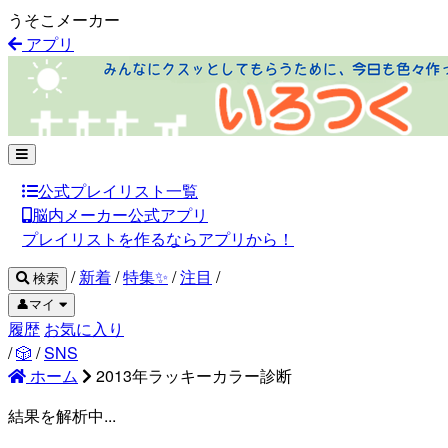
うそこメーカー
アプリ
公式プレイリスト一覧
脳内メーカー公式アプリ
プレイリストを作るならアプリから！
/
新着
/
特集✨
/
注目
/
検索
👤マイ
履歴
お気に入り
/
🎲
/
SNS
ホーム
2013年ラッキーカラー診断
結果を解析中...