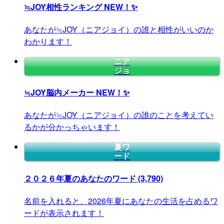
≒JOY相性ランキング
NEW！✨
あなたが≒JOY（ニアジョイ）の誰と相性がいいのか
わかります！
ニア
ジョ
≒JOY脳内メーカー
NEW！✨
あなたが≒JOY（ニアジョイ）の誰のことを考えてい
るかが分かっちゃいます！
夏ワ
ード
２０２６年夏のあなたのワード
(3,790)
名前を入れると、2026年夏にあなたの生活を占めるワ
ードが表示されます！