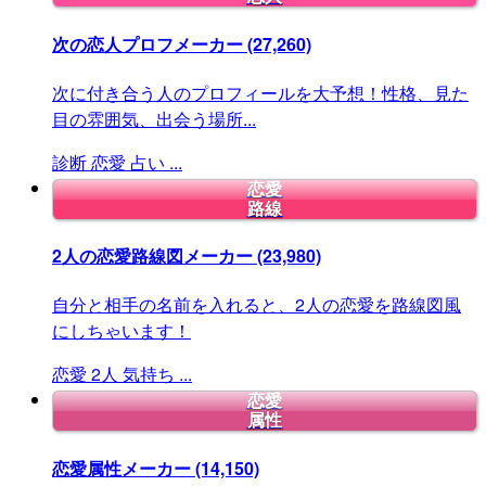
次の恋人プロフメーカー
(27,260)
次に付き合う人のプロフィールを大予想！性格、見た
目の雰囲気、出会う場所...
診断
恋愛
占い
...
恋愛
路線
2人の恋愛路線図メーカー
(23,980)
自分と相手の名前を入れると、2人の恋愛を路線図風
にしちゃいます！
恋愛
2人
気持ち
...
恋愛
属性
恋愛属性メーカー
(14,150)