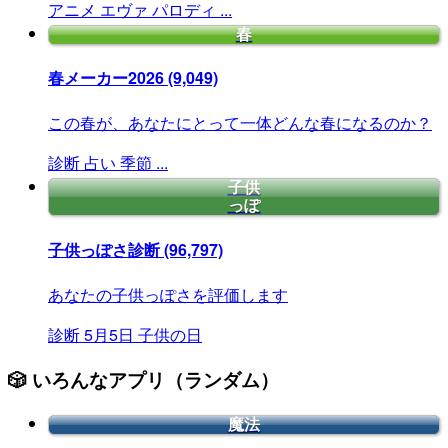
アニメ
エヴァ
パロディ
...
春
春メーカー2026
(9,049)
この春が、あなたにとって一体どんな春になるのか？
診断
占い
季節
...
子供
っぽ
子供っぽさ診断
(96,797)
あなたの子供っぽさを評価します
診断
5月5日
子供の日
🎲 いろんなアプリ（ランダム）
魔法