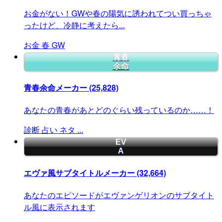
お金がない！GWや春の陽気に誘われてつい買っちゃ
ったけど、冷静に考えたら...
お金
春
GW
青春
余命
青春余命メーカー
(25,828)
あなたの青春があとどのぐらい残っているのか……！
診断
占い
ネタ
...
EV
A
エヴァ風サブタイトルメーカー
(32,664)
あなたのエピソードがエヴァンゲリオンのサブタイト
ル風に表示されます