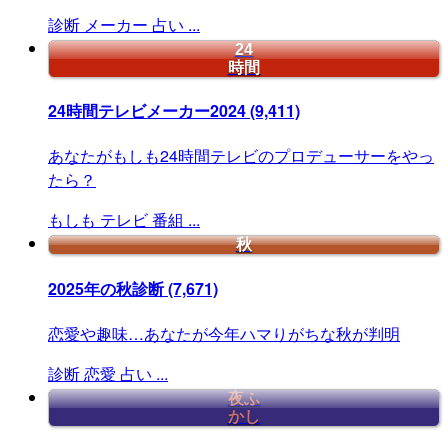
診断
メーカー
占い
...
24
時間
24時間テレビメーカー2024
(9,411)
あなたがもしも24時間テレビのプロデューサーをやっ
たら？
もしも
テレビ
番組
...
秋
2025年の秋診断
(7,671)
恋愛や趣味…あなたが今年ハマりがちな秋が判明
診断
恋愛
占い
...
夜ふ
かし