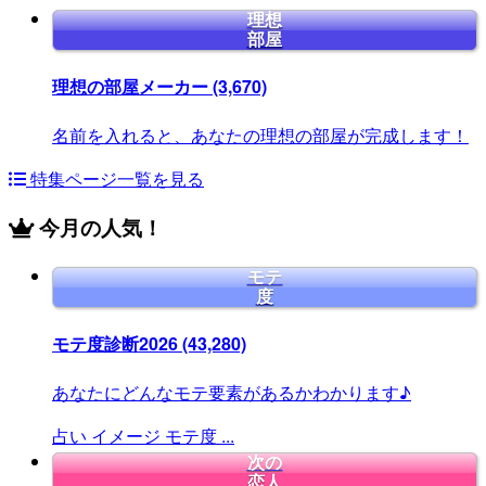
理想
部屋
理想の部屋メーカー
(3,670)
名前を入れると、あなたの理想の部屋が完成します！
特集ページ一覧を見る
今月の人気！
モテ
度
モテ度診断2026
(43,280)
あなたにどんなモテ要素があるかわかります♪
占い
イメージ
モテ度
...
次の
恋人