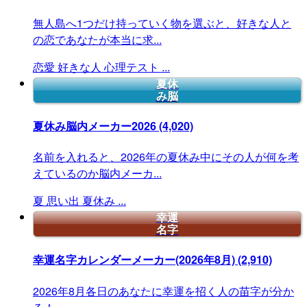
無人島へ1つだけ持っていく物を選ぶと、好きな人と
の恋であなたが本当に求...
恋愛
好きな人
心理テスト
...
夏休
み脳
夏休み脳内メーカー2026
(4,020)
名前を入れると、2026年の夏休み中にその人が何を考
えているのか脳内メーカ...
夏
思い出
夏休み
...
幸運
名字
幸運名字カレンダーメーカー(2026年8月)
(2,910)
2026年8月各日のあなたに幸運を招く人の苗字が分か