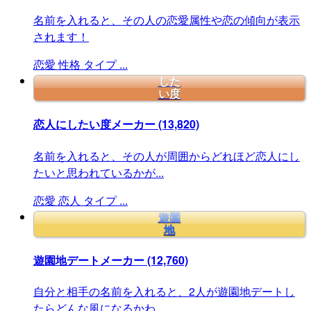
名前を入れると、その人の恋愛属性や恋の傾向が表示
されます！
恋愛
性格
タイプ
...
した
い度
恋人にしたい度メーカー
(13,820)
名前を入れると、その人が周囲からどれほど恋人にし
たいと思われているかが...
恋愛
恋人
タイプ
...
遊園
地
遊園地デートメーカー
(12,760)
自分と相手の名前を入れると、2人が遊園地デートし
たらどんな風になるかわ...