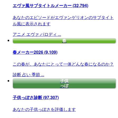
エヴァ風サブタイトルメーカー
(32,794)
あなたのエピソードがエヴァンゲリオンのサブタイト
ル風に表示されます
アニメ
エヴァ
パロディ
...
春
春メーカー2026
(9,109)
この春が、あなたにとって一体どんな春になるのか？
診断
占い
季節
...
子供
っぽ
子供っぽさ診断
(97,307)
あなたの子供っぽさを評価します