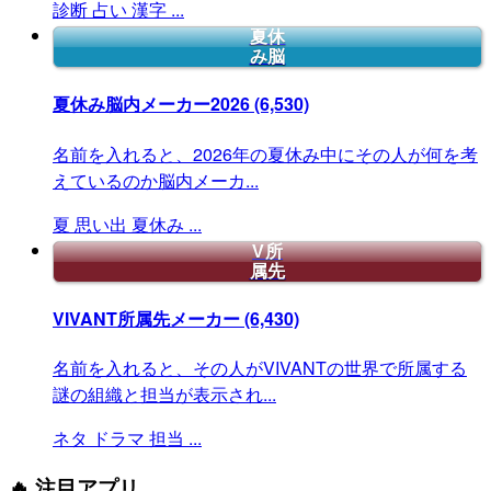
診断
占い
漢字
...
夏休
み脳
夏休み脳内メーカー2026
(6,530)
名前を入れると、2026年の夏休み中にその人が何を考
えているのか脳内メーカ...
夏
思い出
夏休み
...
V所
属先
VIVANT所属先メーカー
(6,430)
名前を入れると、その人がVIVANTの世界で所属する
謎の組織と担当が表示され...
ネタ
ドラマ
担当
...
🔥 注目アプリ