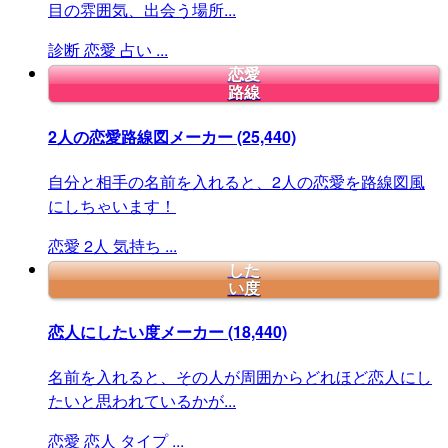
目の雰囲気、出会う場所...
診断
恋愛
占い
...
恋愛
路線
2人の恋愛路線図メーカー
(25,440)
自分と相手の名前を入れると、2人の恋愛を路線図風
にしちゃいます！
恋愛
2人
気持ち
...
した
い度
恋人にしたい度メーカー
(18,440)
名前を入れると、その人が周囲からどれほど恋人にし
たいと思われているかが...
恋愛
恋人
タイプ
...