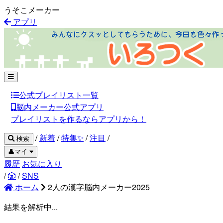
うそこメーカー
アプリ
公式プレイリスト一覧
脳内メーカー公式アプリ
プレイリストを作るならアプリから！
/
新着
/
特集✨
/
注目
/
検索
👤マイ
履歴
お気に入り
/
🎲
/
SNS
ホーム
2人の漢字脳内メーカー2025
結果を解析中...