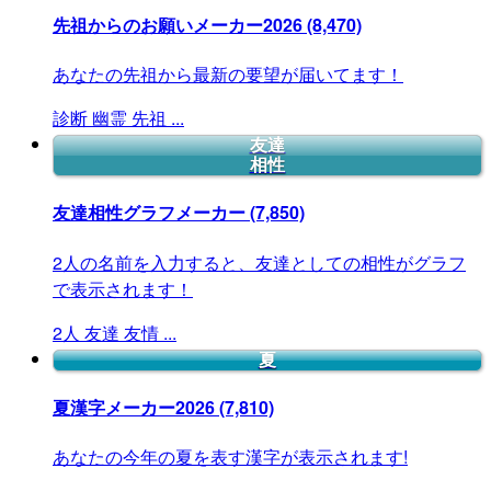
先祖からのお願いメーカー2026
(8,470)
あなたの先祖から最新の要望が届いてます！
診断
幽霊
先祖
...
友達
相性
友達相性グラフメーカー
(7,850)
2人の名前を入力すると、友達としての相性がグラフ
で表示されます！
2人
友達
友情
...
夏
夏漢字メーカー2026
(7,810)
あなたの今年の夏を表す漢字が表示されます!