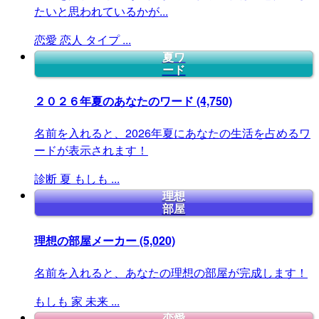
たいと思われているかが...
恋愛
恋人
タイプ
...
夏ワ
ード
２０２６年夏のあなたのワード
(4,750)
名前を入れると、2026年夏にあなたの生活を占めるワ
ードが表示されます！
診断
夏
もしも
...
理想
部屋
理想の部屋メーカー
(5,020)
名前を入れると、あなたの理想の部屋が完成します！
もしも
家
未来
...
恋愛