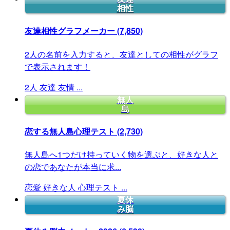
相性
友達相性グラフメーカー
(7,850)
2人の名前を入力すると、友達としての相性がグラフ
で表示されます！
2人
友達
友情
...
無人
島
恋する無人島心理テスト
(2,730)
無人島へ1つだけ持っていく物を選ぶと、好きな人と
の恋であなたが本当に求...
恋愛
好きな人
心理テスト
...
夏休
み脳