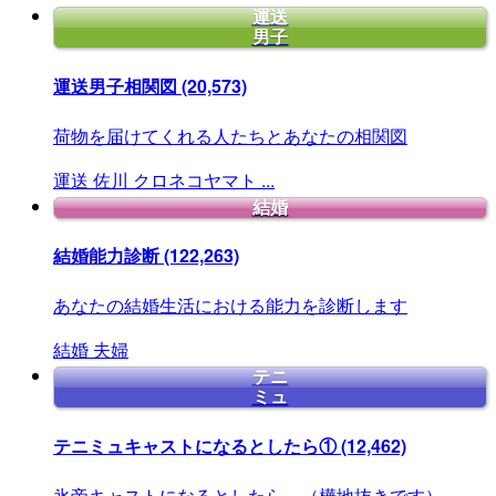
運送
男子
運送男子相関図
(20,573)
荷物を届けてくれる人たちとあなたの相関図
運送
佐川
クロネコヤマト
...
結婚
結婚能力診断
(122,263)
あなたの結婚生活における能力を診断します
結婚
夫婦
テニ
ミュ
テニミュキャストになるとしたら①
(12,462)
氷帝キャストになるとしたら。（樺地抜きです）