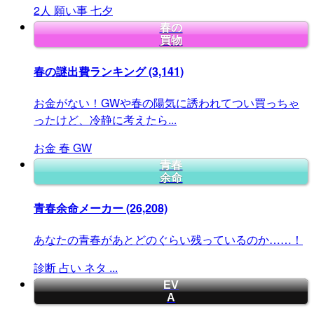
2人
願い事
七夕
春の
買物
春の謎出費ランキング
(3,141)
お金がない！GWや春の陽気に誘われてつい買っちゃ
ったけど、冷静に考えたら...
お金
春
GW
青春
余命
青春余命メーカー
(26,208)
あなたの青春があとどのぐらい残っているのか……！
診断
占い
ネタ
...
EV
A