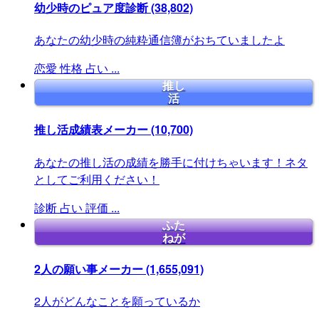
幼少時のピュア度診断
(38,802)
あなたの幼少時の純粋通信簿がおちていましたよ
恋愛
性格
占い
...
推し
活
推し活成績表メーカー
(10,700)
あなたの推し活の成績を勝手に付けちゃいます！ネタ
としてご利用ください！
診断
占い
評価
...
ふた
ねが
2人の願い事メーカー
(1,655,091)
2人がどんなことを願っているか