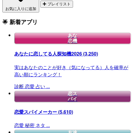
プレイリスト
お気に入りに追加
🌟 新着アプリ
あな
恋機
あなたに恋してる人探知機2026
(3,250)
実はあなたのことが好き（気になってる）人を確率が
高い順にランキング！
診断
恋愛
占い
...
恋ス
パイ
恋愛スパイメーカー
(5,610)
恋愛
秘密
ネタ
...
友達