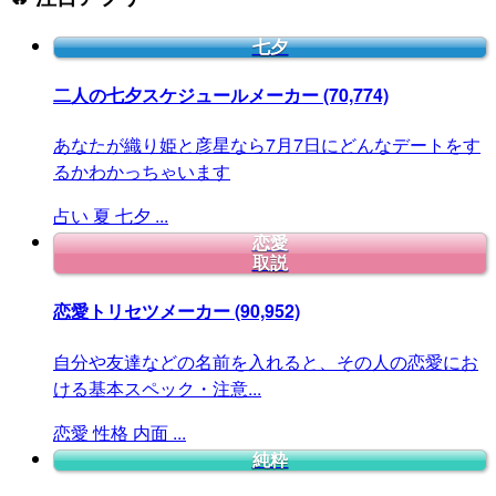
七夕
二人の七夕スケジュールメーカー
(70,774)
あなたが織り姫と彦星なら7月7日にどんなデートをす
るかわかっちゃいます
占い
夏
七夕
...
恋愛
取説
恋愛トリセツメーカー
(90,952)
自分や友達などの名前を入れると、その人の恋愛にお
ける基本スペック・注意...
恋愛
性格
内面
...
純粋