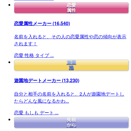
恋愛
属性
恋愛属性メーカー
(16,540)
名前を入れると、その人の恋愛属性や恋の傾向が表示
されます！
恋愛
性格
タイプ
...
遊園
地
遊園地デートメーカー
(13,230)
自分と相手の名前を入れると、2人が遊園地デートし
たらどんな風になるかわ...
恋愛
もしも
デート
...
先祖
から