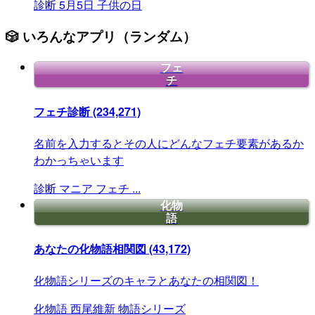
診断
5月5日
子供の日
🎲 いろんなアプリ（ランダム）
フェ
チ
フェチ診断
(234,271)
名前を入力するとその人にどんなフェチ要素があるか
わかっちゃいます
診断
マニア
フェチ
...
化物
語
あなたの化物語相関図
(43,172)
化物語シリーズのキャラとあなたの相関図！
化物語
西尾維新
物語シリーズ