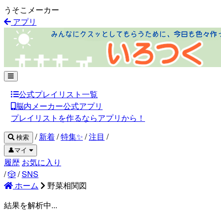
うそこメーカー
アプリ
公式プレイリスト一覧
脳内メーカー公式アプリ
プレイリストを作るならアプリから！
/
新着
/
特集✨
/
注目
/
検索
👤マイ
履歴
お気に入り
/
🎲
/
SNS
ホーム
野菜相関図
結果を解析中...