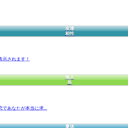
友達
相性
表示されます！
無人
島
であなたが本当に求...
夏休