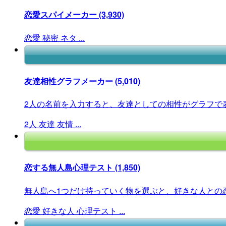
恋愛スパイメーカー
(3,930)
恋愛
秘密
ネタ
...
友達相性グラフメーカー
(5,010)
2人の名前を入力すると、友達としての相性がグラフで
2人
友達
友情
...
恋する無人島心理テスト
(1,850)
無人島へ1つだけ持っていく物を選ぶと、好きな人との恋
恋愛
好きな人
心理テスト
...