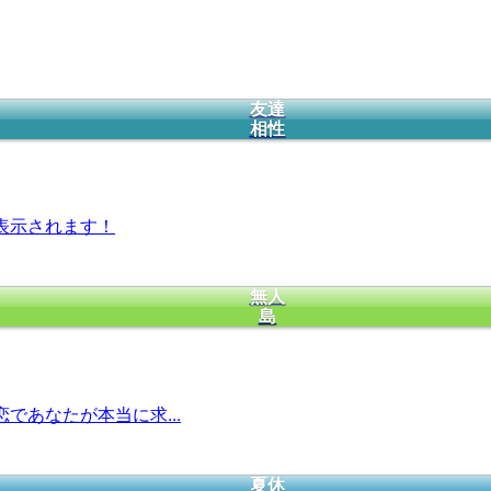
友達
相性
表示されます！
無人
島
であなたが本当に求...
夏休