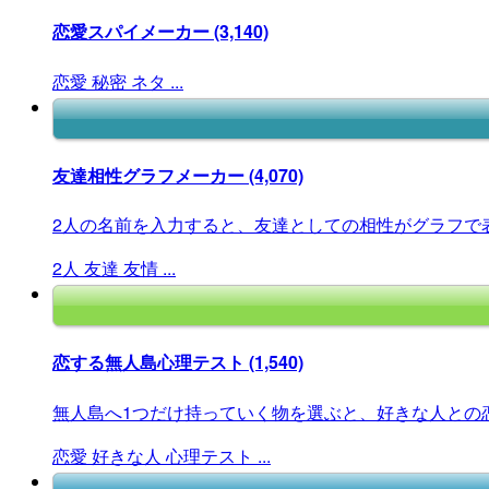
恋愛スパイメーカー
(3,140)
恋愛
秘密
ネタ
...
友達相性グラフメーカー
(4,070)
2人の名前を入力すると、友達としての相性がグラフで
2人
友達
友情
...
恋する無人島心理テスト
(1,540)
無人島へ1つだけ持っていく物を選ぶと、好きな人との恋
恋愛
好きな人
心理テスト
...