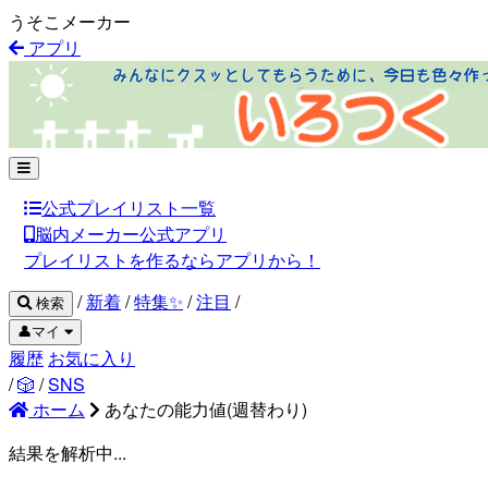
うそこメーカー
アプリ
公式プレイリスト一覧
脳内メーカー公式アプリ
プレイリストを作るならアプリから！
/
新着
/
特集✨
/
注目
/
検索
👤マイ
履歴
お気に入り
/
🎲
/
SNS
ホーム
あなたの能力値(週替わり)
結果を解析中...