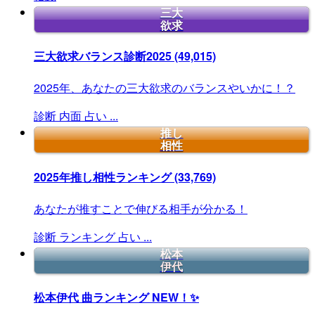
三大
欲求
三大欲求バランス診断2025
(49,015)
2025年、あなたの三大欲求のバランスやいかに！？
診断
内面
占い
...
推し
相性
2025年推し相性ランキング
(33,769)
あなたが推すことで伸びる相手が分かる！
診断
ランキング
占い
...
松本
伊代
松本伊代 曲ランキング
NEW！✨