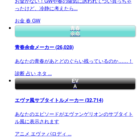
お金がない！GWや春の陽気に誘われてつい買っちゃ
ったけど、冷静に考えたら...
お金
春
GW
青春
余命
青春余命メーカー
(26,028)
あなたの青春があとどのぐらい残っているのか……！
診断
占い
ネタ
...
EV
A
エヴァ風サブタイトルメーカー
(32,714)
あなたのエピソードがエヴァンゲリオンのサブタイト
ル風に表示されます
アニメ
エヴァ
パロディ
...