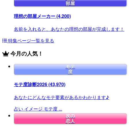
部屋
理想の部屋メーカー
(4,200)
名前を入れると、あなたの理想の部屋が完成します！
特集ページ一覧を見る
今月の人気！
モテ
度
モテ度診断2026
(43,970)
あなたにどんなモテ要素があるかわかります♪
占い
イメージ
モテ度
...
次の
恋人