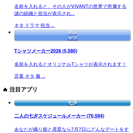
名前を入れると、その人がVIVANTの世界で所属する
謎の組織と担当が表示され...
ネタ
ドラマ
担当
...
Tシ
ャツ
Tシャツメーカー2026
(5,580)
名前を入れるとオリジナルTシャツが表示されます！
言葉
ネタ
服
...
🔥 注目アプリ
七夕
二人の七夕スケジュールメーカー
(70,594)
あなたが織り姫と彦星なら7月7日にどんなデートをす