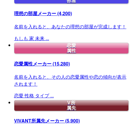
部屋
理想の部屋メーカー
(4,200)
名前を入れると、あなたの理想の部屋が完成します！
もしも
家
未来
...
恋愛
属性
恋愛属性メーカー
(15,280)
名前を入れると、その人の恋愛属性や恋の傾向が表示
されます！
恋愛
性格
タイプ
...
V所
属先
VIVANT所属先メーカー
(5,900)