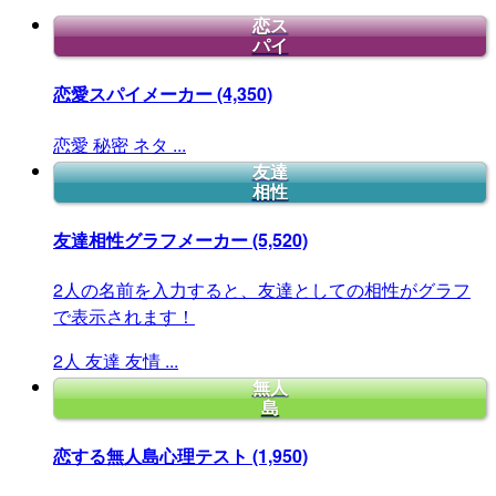
恋ス
パイ
恋愛スパイメーカー
(4,350)
恋愛
秘密
ネタ
...
友達
相性
友達相性グラフメーカー
(5,520)
2人の名前を入力すると、友達としての相性がグラフ
で表示されます！
2人
友達
友情
...
無人
島
恋する無人島心理テスト
(1,950)