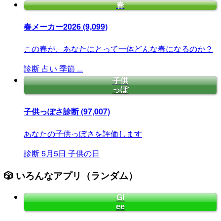
春
春メーカー2026
(9,099)
この春が、あなたにとって一体どんな春になるのか？
診断
占い
季節
...
子供
っぽ
子供っぽさ診断
(97,007)
あなたの子供っぽさを評価します
診断
5月5日
子供の日
🎲 いろんなアプリ（ランダム）
Gl
ee