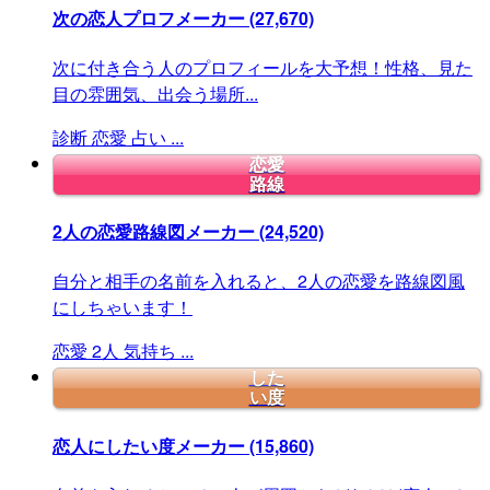
次の恋人プロフメーカー
(27,670)
次に付き合う人のプロフィールを大予想！性格、見た
目の雰囲気、出会う場所...
診断
恋愛
占い
...
恋愛
路線
2人の恋愛路線図メーカー
(24,520)
自分と相手の名前を入れると、2人の恋愛を路線図風
にしちゃいます！
恋愛
2人
気持ち
...
した
い度
恋人にしたい度メーカー
(15,860)