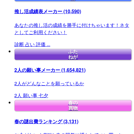
推し活成績表メーカー
(10,590)
あなたの推し活の成績を勝手に付けちゃいます！ネタ
としてご利用ください！
診断
占い
評価
...
ふた
ねが
2人の願い事メーカー
(1,654,821)
2人がどんなことを願っているか
2人
願い事
七夕
春の
買物
春の謎出費ランキング
(3,131)