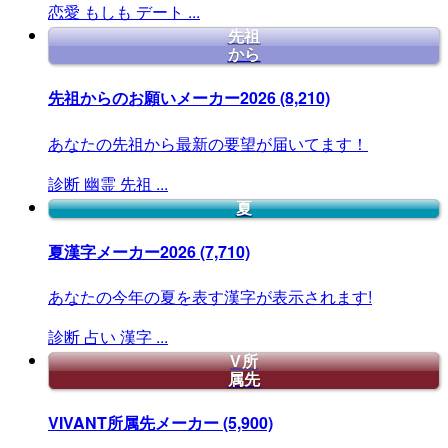
恋愛
もしも
デート
...
先祖
から
先祖からのお願いメーカー2026
(8,210)
あなたの先祖から最新の要望が届いてます！
診断
幽霊
先祖
...
夏
夏漢字メーカー2026
(7,710)
あなたの今年の夏を表す漢字が表示されます!
診断
占い
漢字
...
V所
属先
VIVANT所属先メーカー
(5,900)