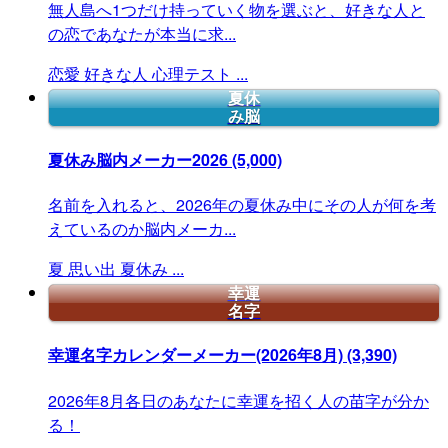
無人島へ1つだけ持っていく物を選ぶと、好きな人と
の恋であなたが本当に求...
恋愛
好きな人
心理テスト
...
夏休
み脳
夏休み脳内メーカー2026
(5,000)
名前を入れると、2026年の夏休み中にその人が何を考
えているのか脳内メーカ...
夏
思い出
夏休み
...
幸運
名字
幸運名字カレンダーメーカー(2026年8月)
(3,390)
2026年8月各日のあなたに幸運を招く人の苗字が分か
る！