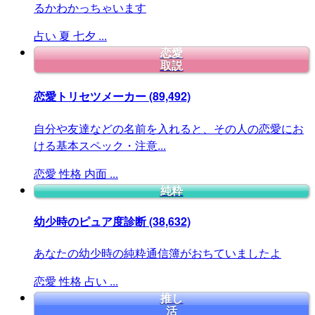
るかわかっちゃいます
占い
夏
七夕
...
恋愛
取説
恋愛トリセツメーカー
(89,492)
自分や友達などの名前を入れると、その人の恋愛にお
ける基本スペック・注意...
恋愛
性格
内面
...
純粋
幼少時のピュア度診断
(38,632)
あなたの幼少時の純粋通信簿がおちていましたよ
恋愛
性格
占い
...
推し
活