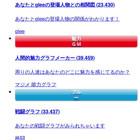
あなたとgleeの登場人物との相関図
(23,430)
あなたとgleeの登場人物の関係がわかります！
glee
魅力
ＧＭ
人間的魅力グラフメーカー
(39,459)
周りの人達はあなたのどこに魅力を感じてるのか？
マジメ
能力グラフ
ブル
ー
戦闘グラフ
(33,437)
あなたの戦闘グラフがみられちゃいます
格闘