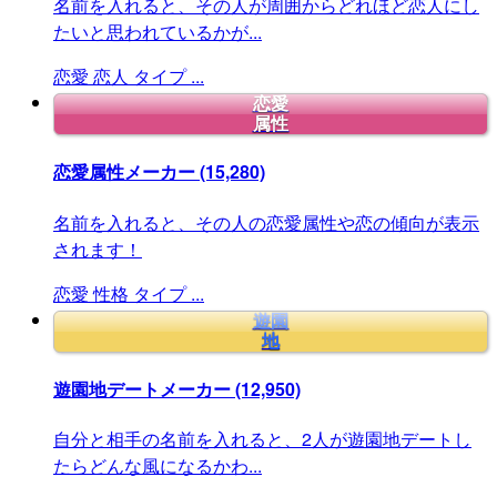
名前を入れると、その人が周囲からどれほど恋人にし
たいと思われているかが...
恋愛
恋人
タイプ
...
恋愛
属性
恋愛属性メーカー
(15,280)
名前を入れると、その人の恋愛属性や恋の傾向が表示
されます！
恋愛
性格
タイプ
...
遊園
地
遊園地デートメーカー
(12,950)
自分と相手の名前を入れると、2人が遊園地デートし
たらどんな風になるかわ...