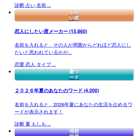
診断
占い
名前
...
した
い度
恋人にしたい度メーカー
(15,860)
名前を入れると、その人が周囲からどれほど恋人にし
たいと思われているかが...
恋愛
恋人
タイプ
...
夏ワ
ード
２０２６年夏のあなたのワード
(4,200)
名前を入れると、2026年夏にあなたの生活を占めるワ
ードが表示されます！
診断
夏
もしも
...
理想