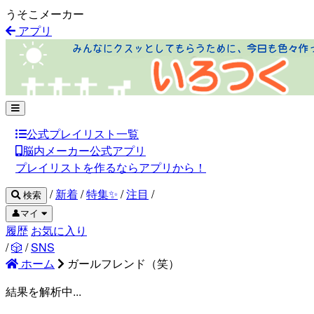
うそこメーカー
アプリ
公式プレイリスト一覧
脳内メーカー公式アプリ
プレイリストを作るならアプリから！
/
新着
/
特集✨
/
注目
/
検索
👤マイ
履歴
お気に入り
/
🎲
/
SNS
ホーム
ガールフレンド（笑）
結果を解析中...