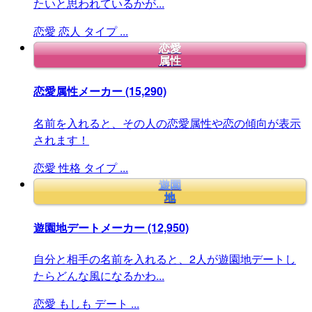
たいと思われているかが...
恋愛
恋人
タイプ
...
恋愛
属性
恋愛属性メーカー
(15,290)
名前を入れると、その人の恋愛属性や恋の傾向が表示
されます！
恋愛
性格
タイプ
...
遊園
地
遊園地デートメーカー
(12,950)
自分と相手の名前を入れると、2人が遊園地デートし
たらどんな風になるかわ...
恋愛
もしも
デート
...