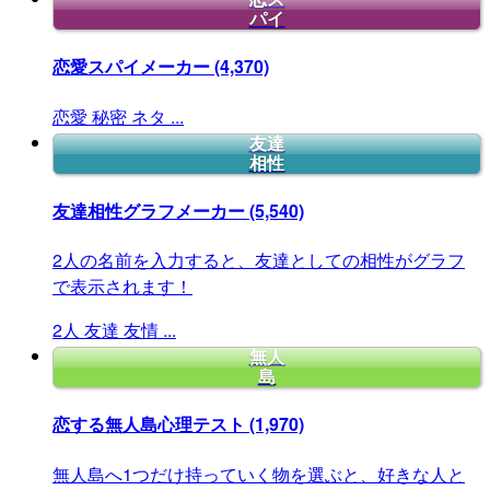
パイ
恋愛スパイメーカー
(4,370)
恋愛
秘密
ネタ
...
友達
相性
友達相性グラフメーカー
(5,540)
2人の名前を入力すると、友達としての相性がグラフ
で表示されます！
2人
友達
友情
...
無人
島
恋する無人島心理テスト
(1,970)
無人島へ1つだけ持っていく物を選ぶと、好きな人と