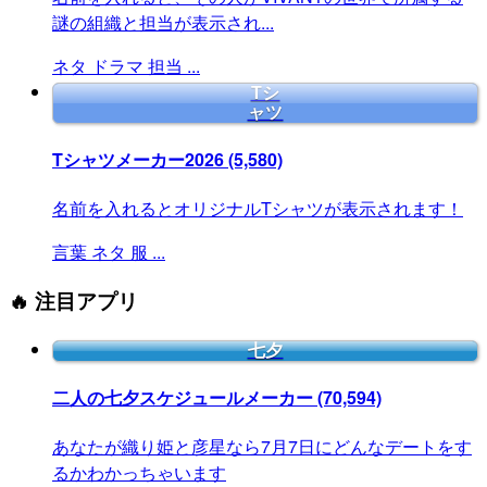
謎の組織と担当が表示され...
ネタ
ドラマ
担当
...
Tシ
ャツ
Tシャツメーカー2026
(5,580)
名前を入れるとオリジナルTシャツが表示されます！
言葉
ネタ
服
...
🔥 注目アプリ
七夕
二人の七夕スケジュールメーカー
(70,594)
あなたが織り姫と彦星なら7月7日にどんなデートをす
るかわかっちゃいます