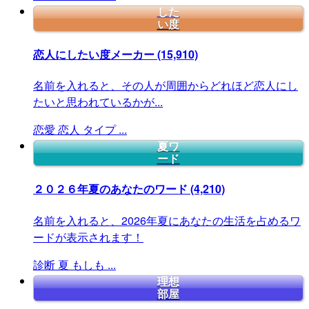
した
い度
恋人にしたい度メーカー
(15,910)
名前を入れると、その人が周囲からどれほど恋人にし
たいと思われているかが...
恋愛
恋人
タイプ
...
夏ワ
ード
２０２６年夏のあなたのワード
(4,210)
名前を入れると、2026年夏にあなたの生活を占めるワ
ードが表示されます！
診断
夏
もしも
...
理想
部屋