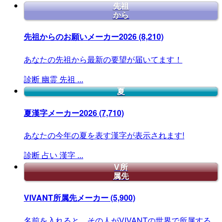
先祖
から
先祖からのお願いメーカー2026
(8,210)
あなたの先祖から最新の要望が届いてます！
診断
幽霊
先祖
...
夏
夏漢字メーカー2026
(7,710)
あなたの今年の夏を表す漢字が表示されます!
診断
占い
漢字
...
V所
属先
VIVANT所属先メーカー
(5,900)
名前を入れると、その人がVIVANTの世界で所属する