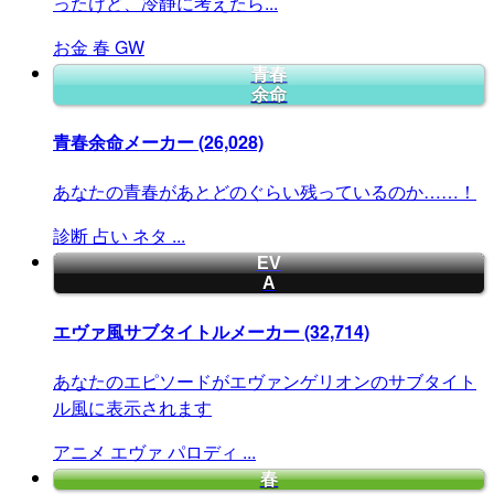
ったけど、冷静に考えたら...
お金
春
GW
青春
余命
青春余命メーカー
(26,028)
あなたの青春があとどのぐらい残っているのか……！
診断
占い
ネタ
...
EV
A
エヴァ風サブタイトルメーカー
(32,714)
あなたのエピソードがエヴァンゲリオンのサブタイト
ル風に表示されます
アニメ
エヴァ
パロディ
...
春