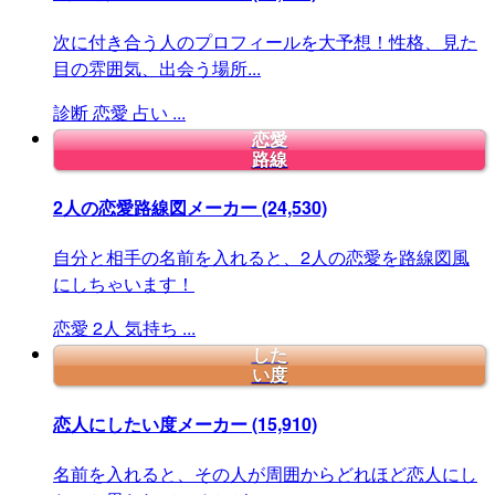
次に付き合う人のプロフィールを大予想！性格、見た
目の雰囲気、出会う場所...
診断
恋愛
占い
...
恋愛
路線
2人の恋愛路線図メーカー
(24,530)
自分と相手の名前を入れると、2人の恋愛を路線図風
にしちゃいます！
恋愛
2人
気持ち
...
した
い度
恋人にしたい度メーカー
(15,910)
名前を入れると、その人が周囲からどれほど恋人にし