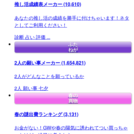
推し活成績表メーカー
(10,610)
あなたの推し活の成績を勝手に付けちゃいます！ネタ
としてご利用ください！
診断
占い
評価
...
ふた
ねが
2人の願い事メーカー
(1,654,821)
2人がどんなことを願っているか
2人
願い事
七夕
春の
買物
春の謎出費ランキング
(3,131)
お金がない！GWや春の陽気に誘われてつい買っちゃ