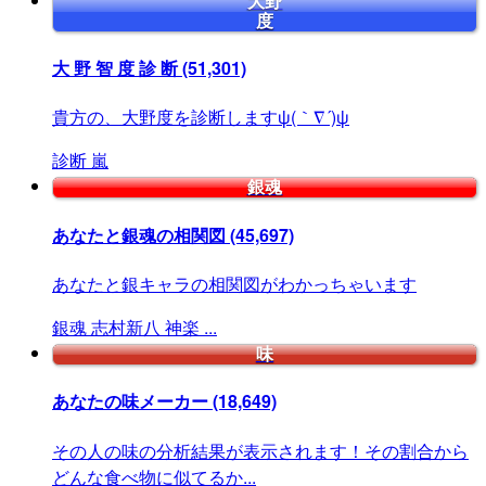
大野
度
大 野 智 度 診 断
(51,301)
貴方の、大野度を診断しますψ(｀∇´)ψ
診断
嵐
銀魂
あなたと銀魂の相関図
(45,697)
あなたと銀キャラの相関図がわかっちゃいます
銀魂
志村新八
神楽
...
味
あなたの味メーカー
(18,649)
その人の味の分析結果が表示されます！その割合から
どんな食べ物に似てるか...