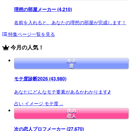
理想の部屋メーカー
(4,210)
名前を入れると、あなたの理想の部屋が完成します！
特集ページ一覧を見る
今月の人気！
モテ
度
モテ度診断2026
(43,980)
あなたにどんなモテ要素があるかわかります♪
占い
イメージ
モテ度
...
次の
恋人
次の恋人プロフメーカー
(27,670)