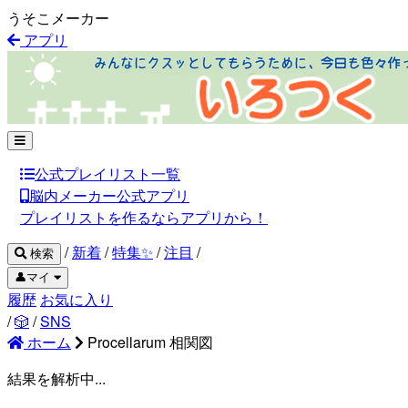
うそこメーカー
アプリ
公式プレイリスト一覧
脳内メーカー公式アプリ
プレイリストを作るならアプリから！
/
新着
/
特集✨
/
注目
/
検索
👤マイ
履歴
お気に入り
/
🎲
/
SNS
ホーム
Procellarum 相関図
結果を解析中...