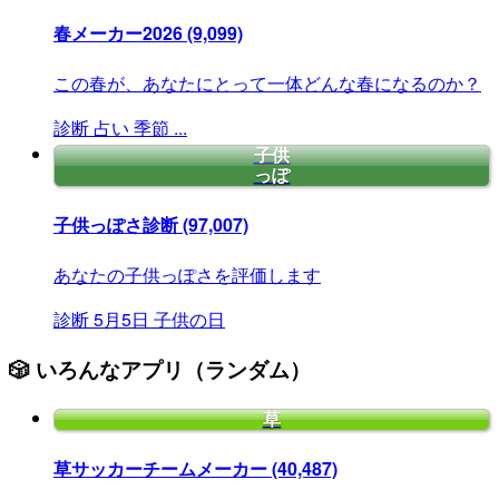
春メーカー2026
(9,099)
この春が、あなたにとって一体どんな春になるのか？
診断
占い
季節
...
子供
っぽ
子供っぽさ診断
(97,007)
あなたの子供っぽさを評価します
診断
5月5日
子供の日
🎲 いろんなアプリ（ランダム）
草
草サッカーチームメーカー
(40,487)