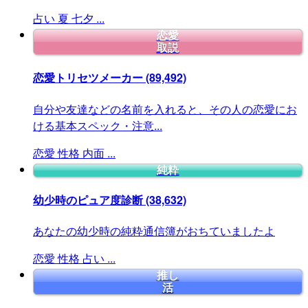
占い
夏
七夕
...
恋愛
取説
恋愛トリセツメーカー
(89,492)
自分や友達などの名前を入れると、その人の恋愛にお
ける基本スペック・注意...
恋愛
性格
内面
...
純粋
幼少時のピュア度診断
(38,632)
あなたの幼少時の純粋通信簿がおちていましたよ
恋愛
性格
占い
...
推し
活