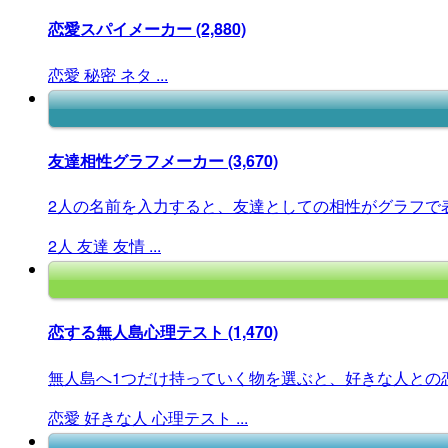
恋愛スパイメーカー
(2,880)
恋愛
秘密
ネタ
...
友達相性グラフメーカー
(3,670)
2人の名前を入力すると、友達としての相性がグラフで
2人
友達
友情
...
恋する無人島心理テスト
(1,470)
無人島へ1つだけ持っていく物を選ぶと、好きな人との恋
恋愛
好きな人
心理テスト
...