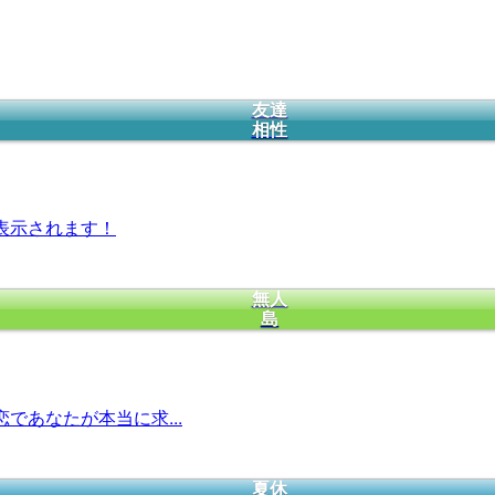
友達
相性
表示されます！
無人
島
であなたが本当に求...
夏休