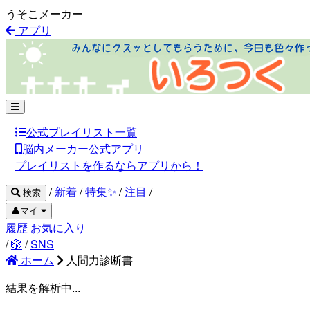
うそこメーカー
アプリ
公式プレイリスト一覧
脳内メーカー公式アプリ
プレイリストを作るならアプリから！
/
新着
/
特集✨
/
注目
/
検索
👤マイ
履歴
お気に入り
/
🎲
/
SNS
ホーム
人間力診断書
結果を解析中...