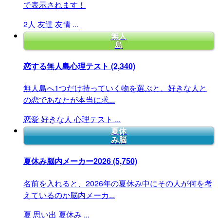
で表示されます！
2人
友達
友情
...
無人
島
恋する無人島心理テスト
(2,340)
無人島へ1つだけ持っていく物を選ぶと、好きな人と
の恋であなたが本当に求...
恋愛
好きな人
心理テスト
...
夏休
み脳
夏休み脳内メーカー2026
(5,750)
名前を入れると、2026年の夏休み中にその人が何を考
えているのか脳内メーカ...
夏
思い出
夏休み
...