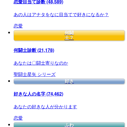
恋愛目当て診断
(48,589)
あの人はアナタをなに目当てで好きになるか？
恋愛
何闘
士？
何闘士診断
(21,178)
あなたは〇闘士寄りなのか
聖闘士星矢
シリーズ
好き
好きな人の名字
(74,462)
あなたの好きな人が分かります
恋愛
ふわ