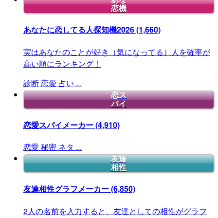
恋機
あなたに恋してる人探知機2026
(1,660)
実はあなたのことが好き（気になってる）人を確率が
高い順にランキング！
診断
恋愛
占い
...
恋ス
パイ
恋愛スパイメーカー
(4,910)
恋愛
秘密
ネタ
...
友達
相性
友達相性グラフメーカー
(6,850)
2人の名前を入力すると、友達としての相性がグラフ