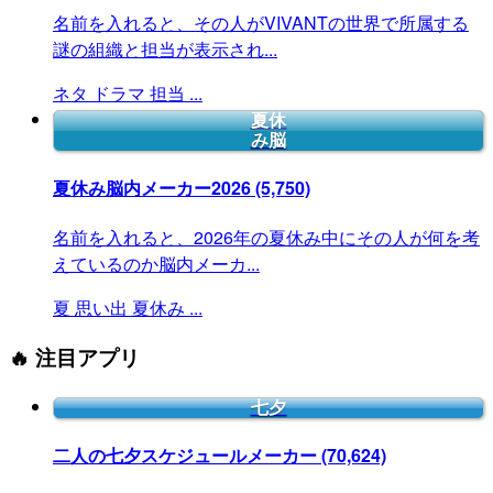
名前を入れると、その人がVIVANTの世界で所属する
謎の組織と担当が表示され...
ネタ
ドラマ
担当
...
夏休
み脳
夏休み脳内メーカー2026
(5,750)
名前を入れると、2026年の夏休み中にその人が何を考
えているのか脳内メーカ...
夏
思い出
夏休み
...
🔥 注目アプリ
七夕
二人の七夕スケジュールメーカー
(70,624)