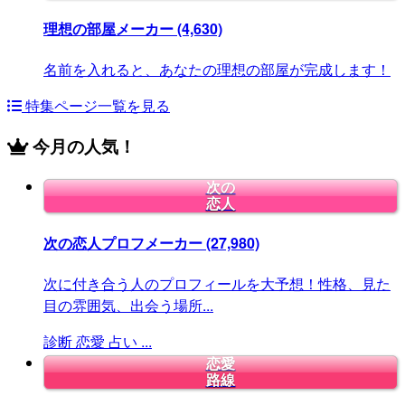
理想の部屋メーカー
(4,630)
名前を入れると、あなたの理想の部屋が完成します！
特集ページ一覧を見る
今月の人気！
次の
恋人
次の恋人プロフメーカー
(27,980)
次に付き合う人のプロフィールを大予想！性格、見た
目の雰囲気、出会う場所...
診断
恋愛
占い
...
恋愛
路線