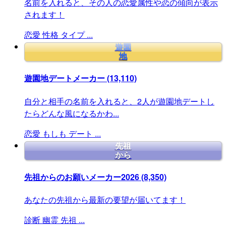
名前を入れると、その人の恋愛属性や恋の傾向が表示
されます！
恋愛
性格
タイプ
...
遊園
地
遊園地デートメーカー
(13,110)
自分と相手の名前を入れると、2人が遊園地デートし
たらどんな風になるかわ...
恋愛
もしも
デート
...
先祖
から
先祖からのお願いメーカー2026
(8,350)
あなたの先祖から最新の要望が届いてます！
診断
幽霊
先祖
...