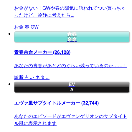
お金がない！GWや春の陽気に誘われてつい買っちゃ
ったけど、冷静に考えたら...
お金
春
GW
青春
余命
青春余命メーカー
(26,128)
あなたの青春があとどのぐらい残っているのか……！
診断
占い
ネタ
...
EV
A
エヴァ風サブタイトルメーカー
(32,744)
あなたのエピソードがエヴァンゲリオンのサブタイト
ル風に表示されます