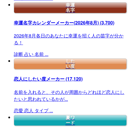
幸運
名字
幸運名字カレンダーメーカー(2026年8月)
(3,700)
2026年8月各日のあなたに幸運を招く人の苗字が分か
る！
診断
占い
名前
...
した
い度
恋人にしたい度メーカー
(17,120)
名前を入れると、その人が周囲からどれほど恋人にし
たいと思われているかが...
恋愛
恋人
タイプ
...
夏ワ
ード