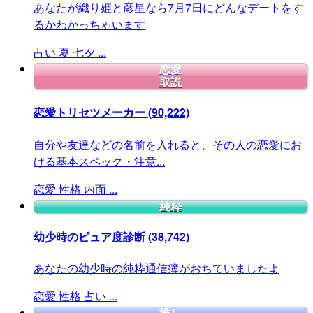
あなたが織り姫と彦星なら7月7日にどんなデートをす
るかわかっちゃいます
占い
夏
七夕
...
恋愛
取説
恋愛トリセツメーカー
(90,222)
自分や友達などの名前を入れると、その人の恋愛にお
ける基本スペック・注意...
恋愛
性格
内面
...
純粋
幼少時のピュア度診断
(38,742)
あなたの幼少時の純粋通信簿がおちていましたよ
恋愛
性格
占い
...