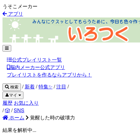
うそこメーカー
アプリ
公式プレイリスト一覧
脳内メーカー公式アプリ
プレイリストを作るならアプリから！
/
新着
/
特集✨
/
注目
/
検索
👤マイ
履歴
お気に入り
/
🎲
/
SNS
ホーム
覚醒した時の破壊力
結果を解析中...