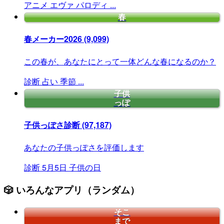
アニメ
エヴァ
パロディ
...
春
春メーカー2026
(9,099)
この春が、あなたにとって一体どんな春になるのか？
診断
占い
季節
...
子供
っぽ
子供っぽさ診断
(97,187)
あなたの子供っぽさを評価します
診断
5月5日
子供の日
🎲 いろんなアプリ（ランダム）
そこ
まで