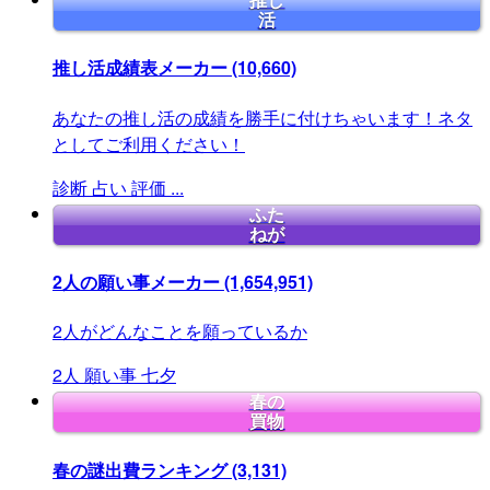
推し
活
推し活成績表メーカー
(10,660)
あなたの推し活の成績を勝手に付けちゃいます！ネタ
としてご利用ください！
診断
占い
評価
...
ふた
ねが
2人の願い事メーカー
(1,654,951)
2人がどんなことを願っているか
2人
願い事
七夕
春の
買物
春の謎出費ランキング
(3,131)