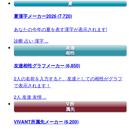
夏
夏漢字メーカー2026
(7,720)
あなたの今年の夏を表す漢字が表示されます!
診断
占い
漢字
...
友達
相性
友達相性グラフメーカー
(6,850)
2人の名前を入力すると、友達としての相性がグラフ
で表示されます！
2人
友達
友情
...
V所
属先
VIVANT所属先メーカー
(6,200)