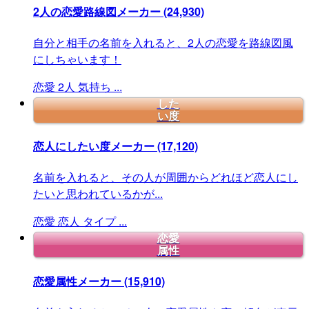
2人の恋愛路線図メーカー
(24,930)
自分と相手の名前を入れると、2人の恋愛を路線図風
にしちゃいます！
恋愛
2人
気持ち
...
した
い度
恋人にしたい度メーカー
(17,120)
名前を入れると、その人が周囲からどれほど恋人にし
たいと思われているかが...
恋愛
恋人
タイプ
...
恋愛
属性
恋愛属性メーカー
(15,910)