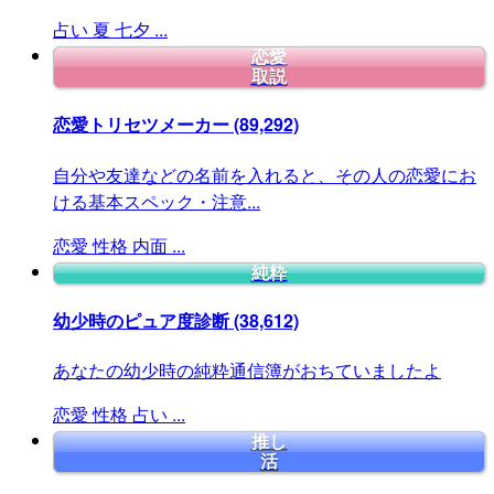
占い
夏
七夕
...
恋愛
取説
恋愛トリセツメーカー
(89,292)
自分や友達などの名前を入れると、その人の恋愛にお
ける基本スペック・注意...
恋愛
性格
内面
...
純粋
幼少時のピュア度診断
(38,612)
あなたの幼少時の純粋通信簿がおちていましたよ
恋愛
性格
占い
...
推し
活