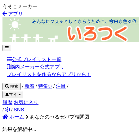
うそこメーカー
アプリ
公式プレイリスト一覧
脳内メーカー公式アプリ
プレイリストを作るならアプリから！
/
新着
/
特集✨
/
注目
/
検索
👤マイ
履歴
お気に入り
/
🎲
/
SNS
ホーム
あなたのべるぜバブ相関図
結果を解析中...