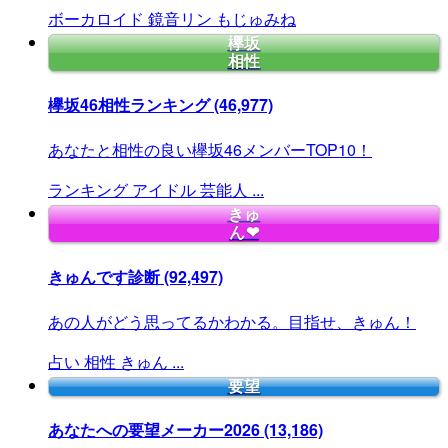
ボーカロイド
鏡音リン
もじゅみね
欅坂
相性
欅坂46相性ランキング
(46,977)
あなたと相性の良い欅坂46メンバーTOP10！
ランキング
アイドル
芸能人
...
きゅ
ん❤
きゅんです診断
(92,497)
あの人がどう思ってるかわかる。目指せ、きゅん！
占い
相性
きゅん
...
要望
あなたへの要望メーカー2026
(13,186)