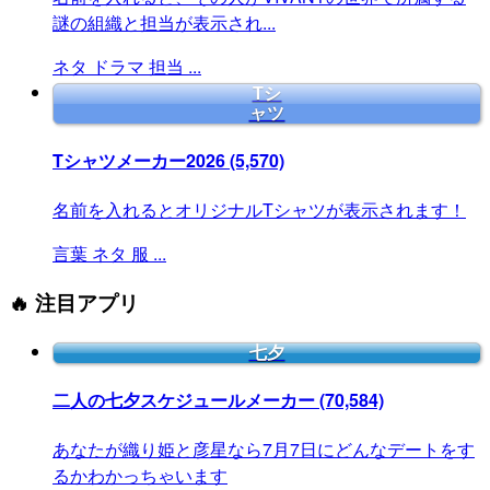
謎の組織と担当が表示され...
ネタ
ドラマ
担当
...
Tシ
ャツ
Tシャツメーカー2026
(5,570)
名前を入れるとオリジナルTシャツが表示されます！
言葉
ネタ
服
...
🔥 注目アプリ
七夕
二人の七夕スケジュールメーカー
(70,584)
あなたが織り姫と彦星なら7月7日にどんなデートをす
るかわかっちゃいます