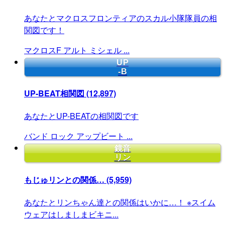
あなたとマクロスフロンティアのスカル小隊隊員の相
関図です！
マクロスF
アルト
ミシェル
...
UP
-B
UP-BEAT相関図
(12,897)
あなたとUP-BEATの相関図です
バンド
ロック
アップビート
...
鏡音
リン
もじゅリンとの関係…
(5,959)
あなたとリンちゃん達との関係はいかに…！ ※スイム
ウェアはしましまビキニ...