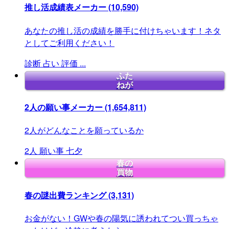
推し活成績表メーカー
(10,590)
あなたの推し活の成績を勝手に付けちゃいます！ネタ
としてご利用ください！
診断
占い
評価
...
ふた
ねが
2人の願い事メーカー
(1,654,811)
2人がどんなことを願っているか
2人
願い事
七夕
春の
買物
春の謎出費ランキング
(3,131)
お金がない！GWや春の陽気に誘われてつい買っちゃ