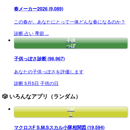
春メーカー2026
(9,089)
この春が、あなたにとって一体どんな春になるのか？
診断
占い
季節
...
子供
っぽ
子供っぽさ診断
(96,967)
あなたの子供っぽさを評価します
診断
5月5日
子供の日
🎲 いろんなアプリ（ランダム）
SM
S
マクロスF S.M.Sスカル小隊相関図
(19,594)