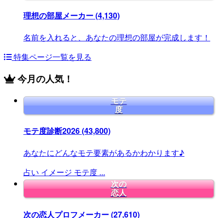
理想の部屋メーカー
(4,130)
名前を入れると、あなたの理想の部屋が完成します！
特集ページ一覧を見る
今月の人気！
モテ
度
モテ度診断2026
(43,800)
あなたにどんなモテ要素があるかわかります♪
占い
イメージ
モテ度
...
次の
恋人
次の恋人プロフメーカー
(27,610)