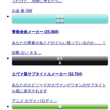
ったけど、冷静に考えたら...
お金
春
GW
青春
余命
青春余命メーカー
(25,988)
あなたの青春があとどのぐらい残っているのか……！
診断
占い
ネタ
...
EV
A
エヴァ風サブタイトルメーカー
(32,704)
あなたのエピソードがエヴァンゲリオンのサブタイト
ル風に表示されます
アニメ
エヴァ
パロディ
...
春