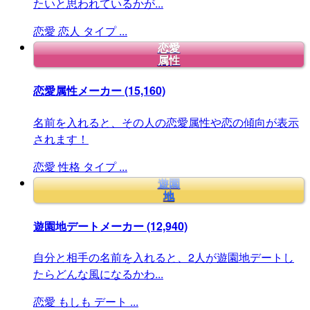
たいと思われているかが...
恋愛
恋人
タイプ
...
恋愛
属性
恋愛属性メーカー
(15,160)
名前を入れると、その人の恋愛属性や恋の傾向が表示
されます！
恋愛
性格
タイプ
...
遊園
地
遊園地デートメーカー
(12,940)
自分と相手の名前を入れると、2人が遊園地デートし
たらどんな風になるかわ...
恋愛
もしも
デート
...