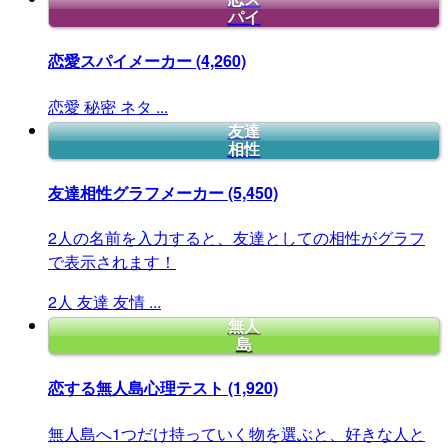
パイ
恋愛スパイメーカー
(4,260)
恋愛
秘密
ネタ
...
友達
相性
友達相性グラフメーカー
(5,450)
2人の名前を入力すると、友達としての相性がグラフ
で表示されます！
2人
友達
友情
...
無人
島
恋する無人島心理テスト
(1,920)
無人島へ1つだけ持っていく物を選ぶと、好きな人と