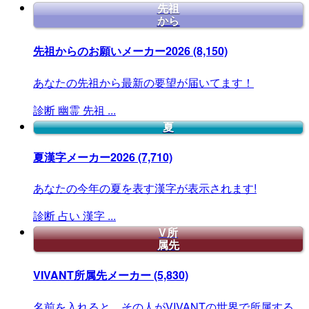
先祖
から
先祖からのお願いメーカー2026
(8,150)
あなたの先祖から最新の要望が届いてます！
診断
幽霊
先祖
...
夏
夏漢字メーカー2026
(7,710)
あなたの今年の夏を表す漢字が表示されます!
診断
占い
漢字
...
V所
属先
VIVANT所属先メーカー
(5,830)
名前を入れると、その人がVIVANTの世界で所属する