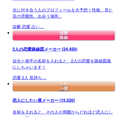
次に付き合う人のプロフィールを大予想！性格、見た
目の雰囲気、出会う場所...
診断
恋愛
占い
...
恋愛
路線
2人の恋愛路線図メーカー
(24,450)
自分と相手の名前を入れると、2人の恋愛を路線図風
にしちゃいます！
恋愛
2人
気持ち
...
した
い度
恋人にしたい度メーカー
(15,520)
名前を入れると、その人が周囲からどれほど恋人にし