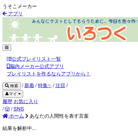
うそこメーカー
アプリ
公式プレイリスト一覧
脳内メーカー公式アプリ
プレイリストを作るならアプリから！
/
新着
/
特集✨
/
注目
/
検索
👤マイ
履歴
お気に入り
/
🎲
/
SNS
ホーム
あなたの人間性を表す言葉
結果を解析中...