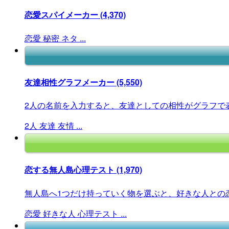
恋愛スパイメーカー
(4,370)
恋愛
秘密
ネタ
...
友達相性グラフメーカー
(5,550)
2人の名前を入力すると、友達としての相性がグラフで
2人
友達
友情
...
恋する無人島心理テスト
(1,970)
無人島へ1つだけ持っていく物を選ぶと、好きな人との恋
恋愛
好きな人
心理テスト
...