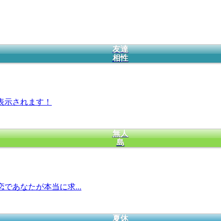
友達
相性
表示されます！
無人
島
であなたが本当に求...
夏休