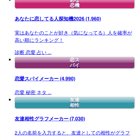
恋機
あなたに恋してる人探知機2026
(1,960)
実はあなたのことが好き（気になってる）人を確率が
高い順にランキング！
診断
恋愛
占い
...
恋ス
パイ
恋愛スパイメーカー
(4,990)
恋愛
秘密
ネタ
...
友達
相性
友達相性グラフメーカー
(7,030)
2人の名前を入力すると、友達としての相性がグラフ