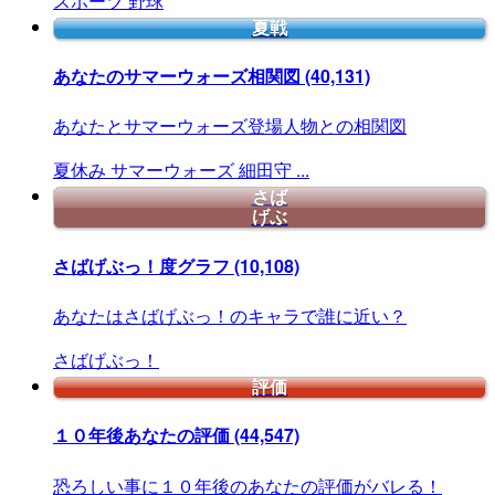
スポーツ
野球
夏戦
あなたのサマーウォーズ相関図
(40,131)
あなたとサマーウォーズ登場人物との相関図
夏休み
サマーウォーズ
細田守
...
さば
げぶ
さばげぶっ！度グラフ
(10,108)
あなたはさばげぶっ！のキャラで誰に近い？
さばげぶっ！
評価
１０年後あなたの評価
(44,547)
恐ろしい事に１０年後のあなたの評価がバレる！