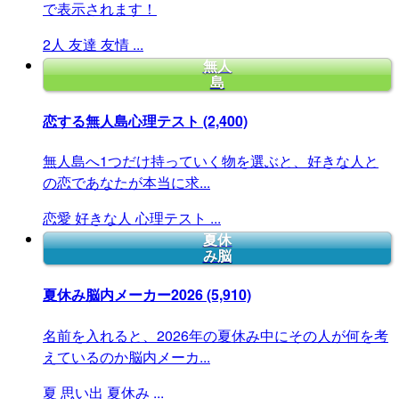
で表示されます！
2人
友達
友情
...
無人
島
恋する無人島心理テスト
(2,400)
無人島へ1つだけ持っていく物を選ぶと、好きな人と
の恋であなたが本当に求...
恋愛
好きな人
心理テスト
...
夏休
み脳
夏休み脳内メーカー2026
(5,910)
名前を入れると、2026年の夏休み中にその人が何を考
えているのか脳内メーカ...
夏
思い出
夏休み
...