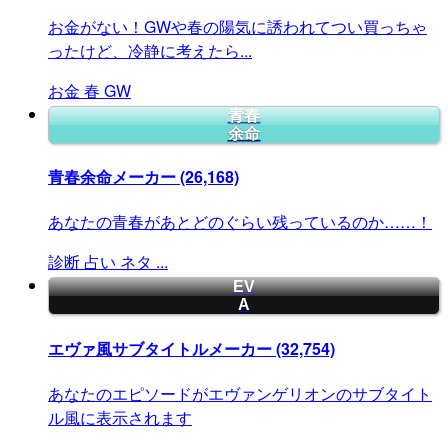
お金がない！GWや春の陽気に誘われてつい買っちゃ
ったけど、冷静に考えたら...
お金
春
GW
青春
余命
青春余命メーカー
(26,168)
あなたの青春があとどのぐらい残っているのか……！
診断
占い
ネタ
...
EV
A
エヴァ風サブタイトルメーカー
(32,754)
あなたのエピソードがエヴァンゲリオンのサブタイト
ル風に表示されます