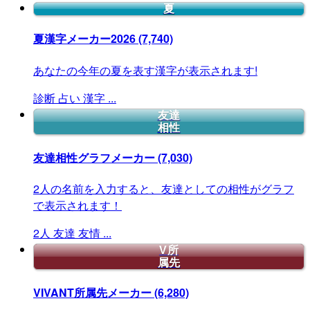
夏
夏漢字メーカー2026
(7,740)
あなたの今年の夏を表す漢字が表示されます!
診断
占い
漢字
...
友達
相性
友達相性グラフメーカー
(7,030)
2人の名前を入力すると、友達としての相性がグラフ
で表示されます！
2人
友達
友情
...
V所
属先
VIVANT所属先メーカー
(6,280)