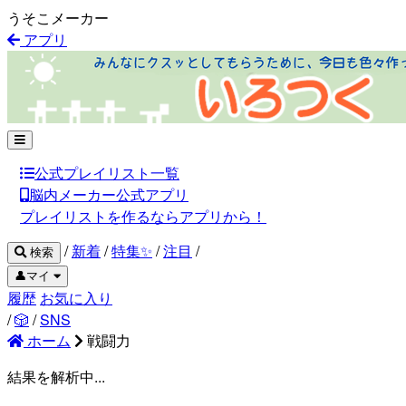
うそこメーカー
アプリ
公式プレイリスト一覧
脳内メーカー公式アプリ
プレイリストを作るならアプリから！
/
新着
/
特集✨
/
注目
/
検索
👤マイ
履歴
お気に入り
/
🎲
/
SNS
ホーム
戦闘力
結果を解析中...