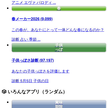
アニメ
エヴァ
パロディ
...
春
春メーカー2026
(9,099)
この春が、あなたにとって一体どんな春になるのか？
診断
占い
季節
...
子供
っぽ
子供っぽさ診断
(97,197)
あなたの子供っぽさを評価します
診断
5月5日
子供の日
🎲 いろんなアプリ（ランダム）
賞味
期限