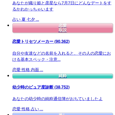
あなたが織り姫と彦星なら7月7日にどんなデートをす
るかわかっちゃいます
占い
夏
七夕
...
恋愛
取説
恋愛トリセツメーカー
(90,362)
自分や友達などの名前を入れると、その人の恋愛にお
ける基本スペック・注意...
恋愛
性格
内面
...
純粋
幼少時のピュア度診断
(38,752)
あなたの幼少時の純粋通信簿がおちていましたよ
恋愛
性格
占い
...