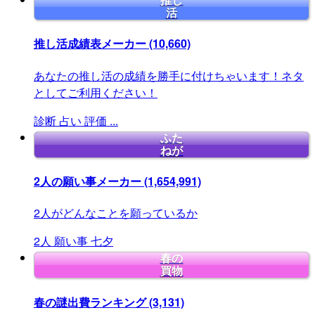
推し
活
推し活成績表メーカー
(10,660)
あなたの推し活の成績を勝手に付けちゃいます！ネタ
としてご利用ください！
診断
占い
評価
...
ふた
ねが
2人の願い事メーカー
(1,654,991)
2人がどんなことを願っているか
2人
願い事
七夕
春の
買物
春の謎出費ランキング
(3,131)