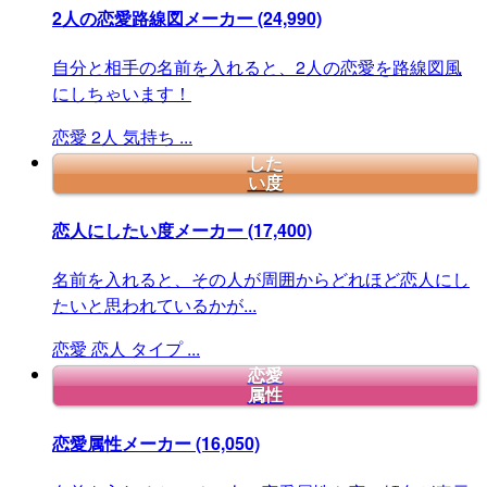
2人の恋愛路線図メーカー
(24,990)
自分と相手の名前を入れると、2人の恋愛を路線図風
にしちゃいます！
恋愛
2人
気持ち
...
した
い度
恋人にしたい度メーカー
(17,400)
名前を入れると、その人が周囲からどれほど恋人にし
たいと思われているかが...
恋愛
恋人
タイプ
...
恋愛
属性
恋愛属性メーカー
(16,050)