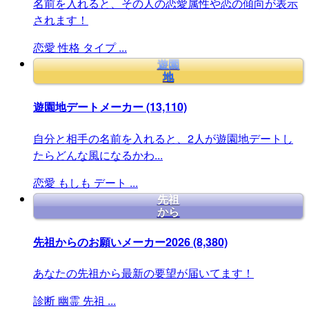
名前を入れると、その人の恋愛属性や恋の傾向が表示
されます！
恋愛
性格
タイプ
...
遊園
地
遊園地デートメーカー
(13,110)
自分と相手の名前を入れると、2人が遊園地デートし
たらどんな風になるかわ...
恋愛
もしも
デート
...
先祖
から
先祖からのお願いメーカー2026
(8,380)
あなたの先祖から最新の要望が届いてます！
診断
幽霊
先祖
...