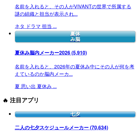
名前を入れると、その人がVIVANTの世界で所属する
謎の組織と担当が表示され...
ネタ
ドラマ
担当
...
夏休
み脳
夏休み脳内メーカー2026
(5,910)
名前を入れると、2026年の夏休み中にその人が何を考
えているのか脳内メーカ...
夏
思い出
夏休み
...
🔥 注目アプリ
七夕
二人の七夕スケジュールメーカー
(70,634)