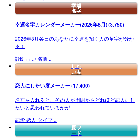
幸運
名字
幸運名字カレンダーメーカー(2026年8月)
(3,750)
2026年8月各日のあなたに幸運を招く人の苗字が分か
る！
診断
占い
名前
...
した
い度
恋人にしたい度メーカー
(17,400)
名前を入れると、その人が周囲からどれほど恋人にし
たいと思われているかが...
恋愛
恋人
タイプ
...
夏ワ
ード