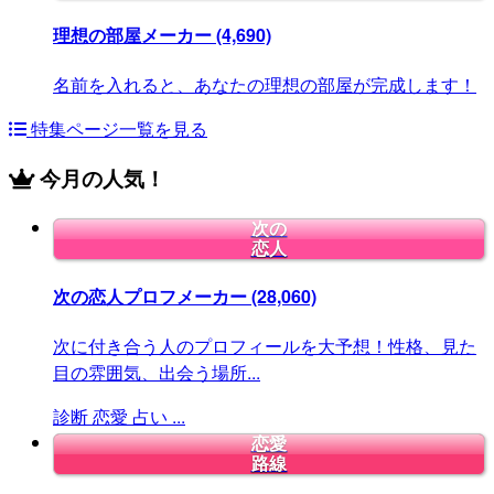
理想の部屋メーカー
(4,690)
名前を入れると、あなたの理想の部屋が完成します！
特集ページ一覧を見る
今月の人気！
次の
恋人
次の恋人プロフメーカー
(28,060)
次に付き合う人のプロフィールを大予想！性格、見た
目の雰囲気、出会う場所...
診断
恋愛
占い
...
恋愛
路線