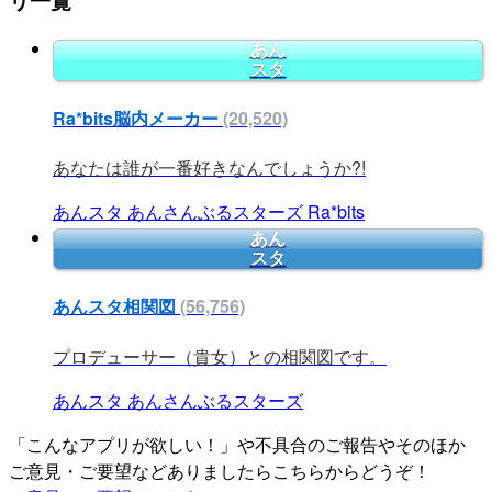
リ一覧
あん
スタ
Ra*bits脳内メーカー
(20,520)
あなたは誰が一番好きなんでしょうか?!
あんスタ
あんさんぶるスターズ
Ra*bits
あん
スタ
あんスタ相関図
(56,756)
プロデューサー（貴女）との相関図です。
あんスタ
あんさんぶるスターズ
「こんなアプリが欲しい！」や不具合のご報告やそのほか
ご意見・ご要望などありましたらこちらからどうぞ！