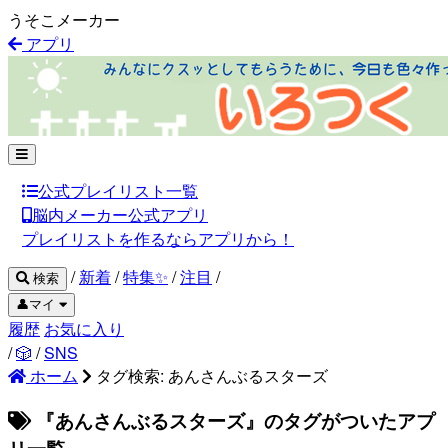
うそこメーカー
アプリ
公式プレイリスト一覧
脳内メーカー公式アプリ
プレイリストを作るならアプリから！
/
新着
/
特集✨
/
注目
/
検索
👤マイ
履歴
お気に入り
/
🎲
/
SNS
ホーム
タグ検索: あんさんぶるスターズ
『あんさんぶるスターズ』のタグがついたアプ