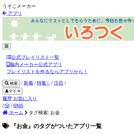
うそこメーカー
アプリ
公式プレイリスト一覧
脳内メーカー公式アプリ
プレイリストを作るならアプリから！
/
新着
/
特集✨
/
注目
/
検索
👤マイ
履歴
お気に入り
/
🎲
/
SNS
ホーム
タグ検索: お金
『お金』のタグがついたアプリ一覧