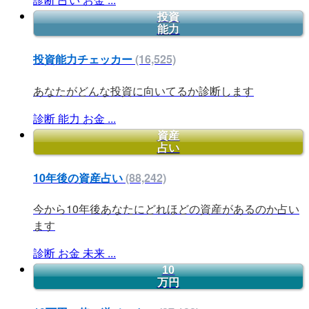
投資
能力
投資能力チェッカー
(16,525)
あなたがどんな投資に向いてるか診断します
診断
能力
お金
...
資産
占い
10年後の資産占い
(88,242)
今から10年後あなたにどれほどの資産があるのか占い
ます
診断
お金
未来
...
10
万円