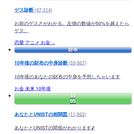
ゲス診断
(47,314)
お前のゲスさがわかる。左側の数値が50%を越えたら
ゲス。
恋愛
アニメ
お金
...
財布
10年後の財布の中身診断
(59,867)
10年後のあなたの財布の中身を予想しちゃいます
お金
未来
10年後
11
05
あなたとUNISTの相関図
(11,062)
あなたとUNISTの関係がわかります♪