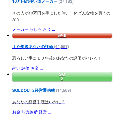
10万円の使い道メーカー
(27,182)
その人が10万円を手にした時、一体どんな物を買うの
か？
メーカー
もしも
お金
...
評価
１０年後あなたの評価
(44,567)
恐ろしい事に１０年後のあなたの評価がバレる！
占い
評価
お金
...
SO
2
SOLDOUT2経営通信簿
(14,569)
あなたの経営手腕はいかに？
お金
能力診断
経営
...