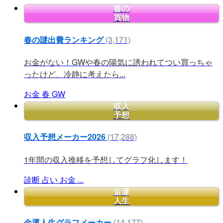
春の
買物
春の謎出費ランキング
(3,171)
お金がない！GWや春の陽気に誘われてつい買っちゃ
ったけど、冷静に考えたら...
お金
春
GW
収入
予想
収入予想メーカー2026
(17,288)
1年間の収入推移を予想してグラフ化します！
診断
占い
お金
...
金運
人生
金運人生グラフメーカー
(14,177)