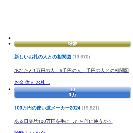
紙幣
新しいお札の人との相関図
(19,670)
あなたと1万円の人、5千円の人、千円の人との相関図
お金
偉人
お札
...
10
0万
100万円の使い道メーカー2024
(19,621)
ある日突然100万円を手にしたら何に使うか？
診断
占い
お金
...