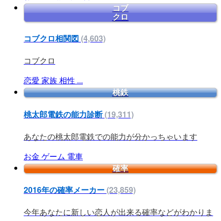
コブ
クロ
コブクロ相関図
(4,603)
コブクロ
恋愛
家族
相性
...
桃鉄
桃太郎電鉄の能力診断
(19,311)
あなたの桃太郎電鉄での能力が分かっちゃいます
お金
ゲーム
電車
確率
2016年の確率メーカー
(23,859)
今年あなたに新しい恋人が出来る確率などがわかりま