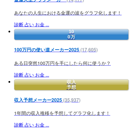
あなたの人生における金運の波をグラフ化します！
診断
占い
お金
...
10
0万
100万円の使い道メーカー2025
(17,605)
ある日突然100万円を手にしたら何に使うか？
診断
占い
お金
...
収入
予想
収入予想メーカー2025
(35,937)
1年間の収入推移を予想してグラフ化します！
診断
占い
お金
...