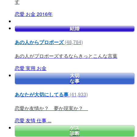
す
恋愛
お金
2016年
結婚
あの人からプロポーズ
(48,784)
あの人がプロポーズするならきっとこんな言葉
恋愛
実用
お金
大切
な事
あなたが大切にしてる事
(41,933)
恋愛か友情か？ 夢か現実か？
恋愛
友情
仕事
...
ゲス
診断