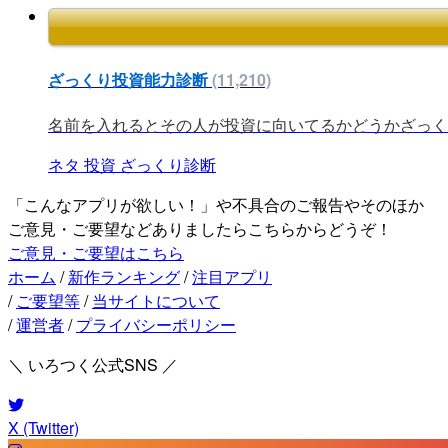
ざっくり投資能力診断
(11,210)
名前を入れるとその人が投資に向いてるかどうかざっく
ネタ
投資
ざっくり診断
「こんなアプリが欲しい！」や不具合のご報告やそのほか
ご意見・ご要望などありましたらこちらからどうぞ！
ご意見・ご要望はこちら
ホーム
/
新作ランキング
/
注目アプリ
/
ご要望等
/
当サイトについて
/
運営者
/
プライバシーポリシー
＼ いろつく公式SNS ／
X (Twitter)