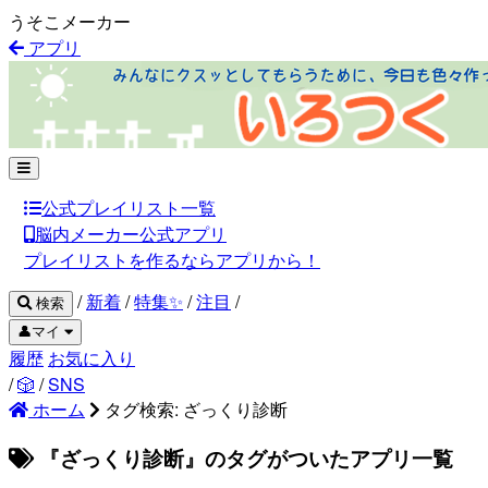
うそこメーカー
アプリ
公式プレイリスト一覧
脳内メーカー公式アプリ
プレイリストを作るならアプリから！
/
新着
/
特集✨
/
注目
/
検索
👤マイ
履歴
お気に入り
/
🎲
/
SNS
ホーム
タグ検索: ざっくり診断
『ざっくり診断』のタグがついたアプリ一覧