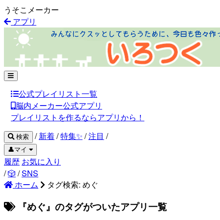
うそこメーカー
アプリ
公式プレイリスト一覧
脳内メーカー公式アプリ
プレイリストを作るならアプリから！
/
新着
/
特集✨
/
注目
/
検索
👤マイ
履歴
お気に入り
/
🎲
/
SNS
ホーム
タグ検索: めぐ
『めぐ』のタグがついたアプリ一覧