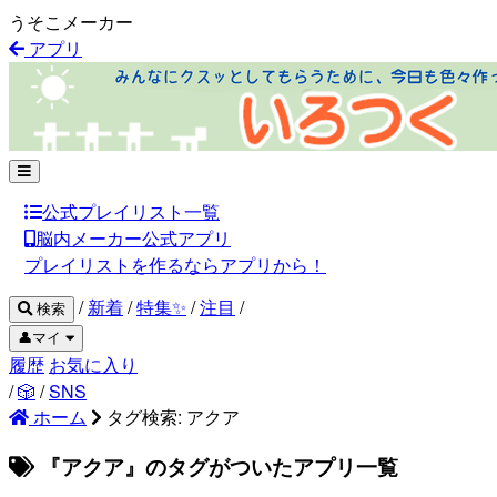
うそこメーカー
アプリ
公式プレイリスト一覧
脳内メーカー公式アプリ
プレイリストを作るならアプリから！
/
新着
/
特集✨
/
注目
/
検索
👤マイ
履歴
お気に入り
/
🎲
/
SNS
ホーム
タグ検索: アクア
『アクア』のタグがついたアプリ一覧