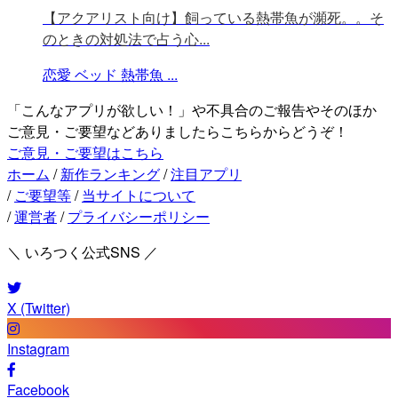
【アクアリスト向け】飼っている熱帯魚が瀕死。。そ
のときの対処法で占う心...
恋愛
ベッド
熱帯魚
...
「こんなアプリが欲しい！」や不具合のご報告やそのほか
ご意見・ご要望などありましたらこちらからどうぞ！
ご意見・ご要望はこちら
ホーム
/
新作ランキング
/
注目アプリ
/
ご要望等
/
当サイトについて
/
運営者
/
プライバシーポリシー
＼ いろつく公式SNS ／
X (Twitter)
Instagram
Facebook