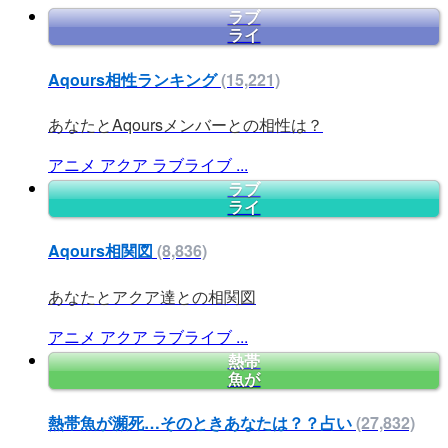
ラブ
ライ
Aqours相性ランキング
(15,221)
あなたとAqoursメンバーとの相性は？
アニメ
アクア
ラブライブ
...
ラブ
ライ
Aqours相関図
(8,836)
あなたとアクア達との相関図
アニメ
アクア
ラブライブ
...
熱帯
魚が
熱帯魚が瀕死…そのときあなたは？？占い
(27,832)