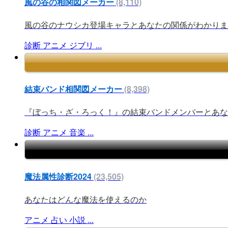
風の谷の相関図メーカー
(8,110)
風の谷のナウシカ登場キャラとあなたの関係がわかりま
診断
アニメ
ジブリ
...
結束バンド相関図メーカー
(8,398)
『ぼっち・ざ・ろっく！』の結束バンドメンバーとあな
診断
アニメ
音楽
...
魔法属性診断2024
(23,505)
あなたはどんな魔法を使えるのか
アニメ
占い
小説
...