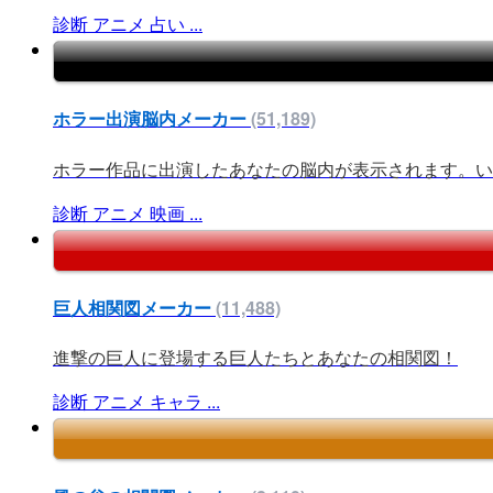
診断
アニメ
占い
...
ホラー出演脳内メーカー
(51,189)
ホラー作品に出演したあなたの脳内が表示されます。いっ
診断
アニメ
映画
...
巨人相関図メーカー
(11,488)
進撃の巨人に登場する巨人たちとあなたの相関図！
診断
アニメ
キャラ
...