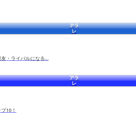
アラ
レ
友・ライバルになる...
アラ
レ
プ10！