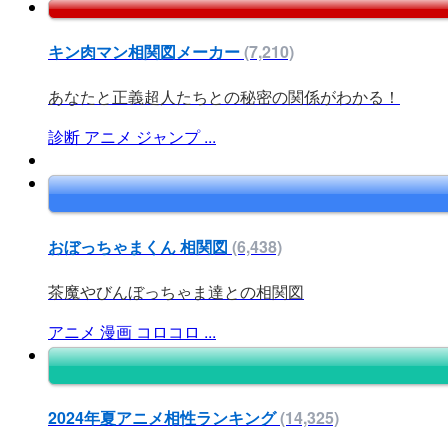
キン肉マン相関図メーカー
(7,210)
あなたと正義超人たちとの秘密の関係がわかる！
診断
アニメ
ジャンプ
...
おぼっちゃまくん 相関図
(6,438)
茶魔やびんぼっちゃま達との相関図
アニメ
漫画
コロコロ
...
2024年夏アニメ相性ランキング
(14,325)