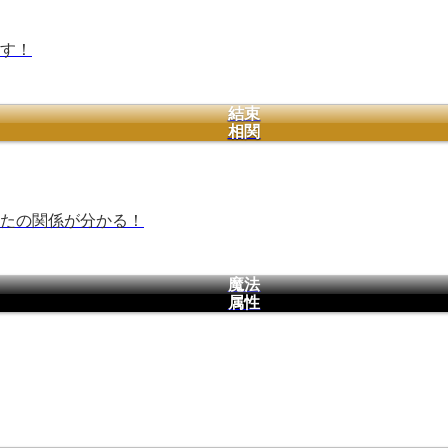
す！
結束
相関
たの関係が分かる！
魔法
属性