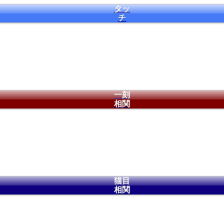
タッ
チ
一刻
相関
猫目
相関