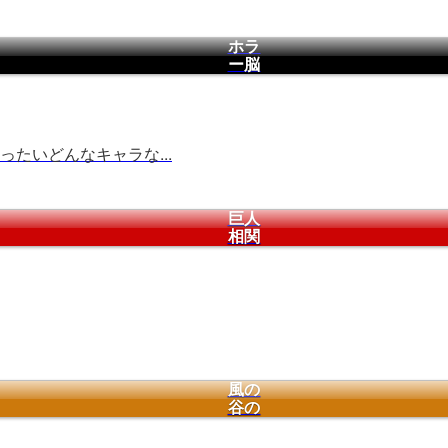
ホラ
ー脳
たいどんなキャラな...
巨人
相関
風の
谷の