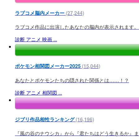
ラブコメ脳内メーカー
(27,244)
ラブコメ作品に出演したあなたの脳内が表示されます。い
診断
アニメ
映画
...
ポケモン相関図メーカー2025
(15,044)
あなたとポケモンたちの隠された関係とは……！？
診断
アニメ
相関図
...
ジブリ作品相性ランキング
(16,196)
『風の谷のナウシカ』から『君たちはどう生きるか』まで