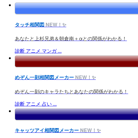
タッチ相関図
NEW！✨
あなたと上杉兄弟＆朝倉南＋αとの関係がわかる！
診断
アニメ
マンガ
...
めぞん一刻相関図メーカー
NEW！✨
めぞん一刻のキャラたちとあなたの関係がわかる！
診断
アニメ
占い
...
キャッツアイ相関図メーカー
NEW！✨