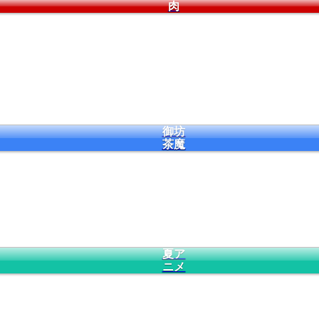
肉
御坊
茶魔
夏ア
ニメ