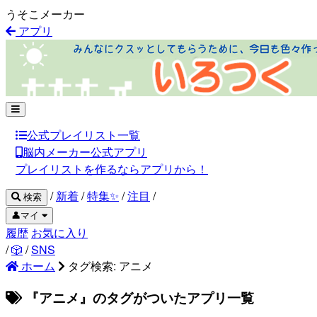
うそこメーカー
アプリ
公式プレイリスト一覧
脳内メーカー公式アプリ
プレイリストを作るならアプリから！
/
新着
/
特集✨
/
注目
/
検索
👤マイ
履歴
お気に入り
/
🎲
/
SNS
ホーム
タグ検索: アニメ
『アニメ』のタグがついたアプリ一覧