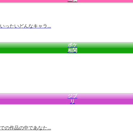
ったいどんなキャラ...
ポケ
相関
ジブ
リ
の作品の中であなた...