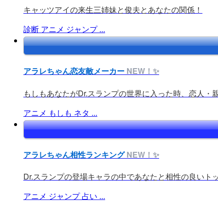
キャッツアイの来生三姉妹と俊夫とあなたの関係！
診断
アニメ
ジャンプ
...
アラレちゃん恋友敵メーカー
NEW！✨
もしもあなたがDr.スランプの世界に入った時、恋人・親
アニメ
もしも
ネタ
...
アラレちゃん相性ランキング
NEW！✨
Dr.スランプの登場キャラの中であなたと相性の良いトッ
アニメ
ジャンプ
占い
...