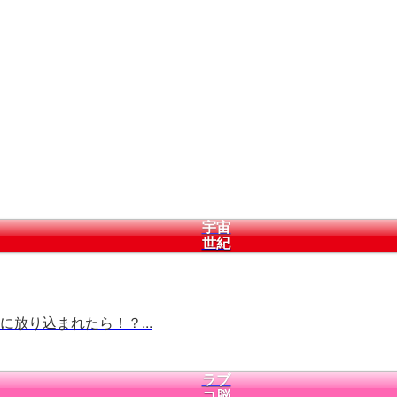
宇宙
世紀
放り込まれたら！？...
ラブ
コ脳