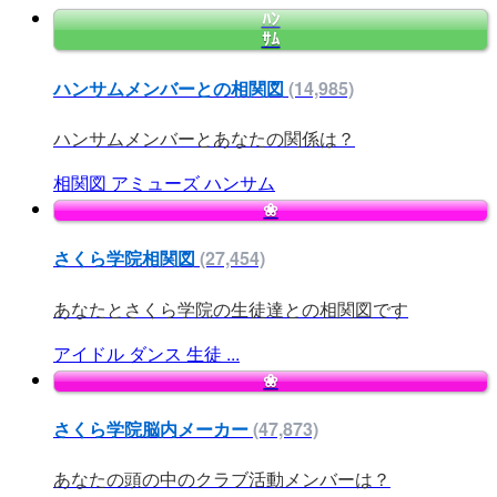
ﾊﾝ
ｻﾑ
ハンサムメンバーとの相関図
(14,985)
ハンサムメンバーとあなたの関係は？
相関図
アミューズ
ハンサム
❀
さくら学院相関図
(27,454)
あなたとさくら学院の生徒達との相関図です
アイドル
ダンス
生徒
...
❀
さくら学院脳内メーカー
(47,873)
あなたの頭の中のクラブ活動メンバーは？