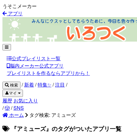
うそこメーカー
アプリ
公式プレイリスト一覧
脳内メーカー公式アプリ
プレイリストを作るならアプリから！
/
新着
/
特集✨
/
注目
/
検索
👤マイ
履歴
お気に入り
/
🎲
/
SNS
ホーム
タグ検索: アミューズ
『アミューズ』のタグがついたアプリ一覧