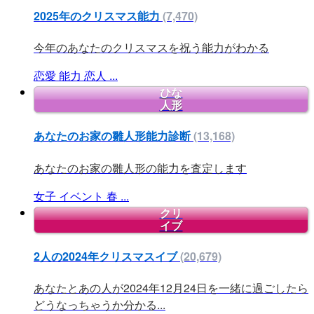
2025年のクリスマス能力
(7,470)
今年のあなたのクリスマスを祝う能力がわかる
恋愛
能力
恋人
...
ひな
人形
あなたのお家の雛人形能力診断
(13,168)
あなたのお家の雛人形の能力を査定します
女子
イベント
春
...
クリ
イブ
2人の2024年クリスマスイブ
(20,679)
あなたとあの人が2024年12月24日を一緒に過ごしたら
どうなっちゃうか分かる...