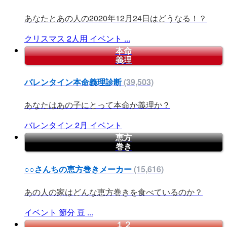
あなたとあの人の2020年12月24日はどうなる！？
クリスマス
2人用
イベント
...
本命
義理
バレンタイン本命義理診断
(39,503)
あなたはあの子にとって本命か義理か？
バレンタイン
2月
イベント
恵方
巻き
○○さんちの恵方巻きメーカー
(15,616)
あの人の家はどんな恵方巻きを食べているのか？
イベント
節分
豆
...
１２