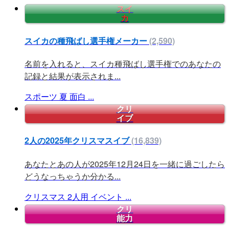
スイ
カ
スイカの種飛ばし選手権メーカー
(2,590)
名前を入れると、スイカ種飛ばし選手権でのあなたの
記録と結果が表示されま...
スポーツ
夏
面白
...
クリ
イブ
2人の2025年クリスマスイブ
(16,839)
あなたとあの人が2025年12月24日を一緒に過ごしたら
どうなっちゃうか分かる...
クリスマス
2人用
イベント
...
クリ
能力