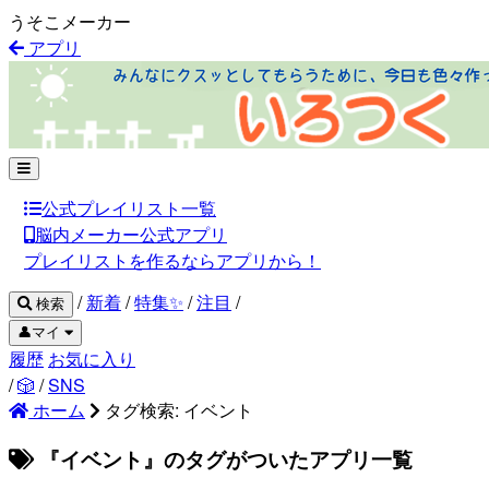
うそこメーカー
アプリ
公式プレイリスト一覧
脳内メーカー公式アプリ
プレイリストを作るならアプリから！
/
新着
/
特集✨
/
注目
/
検索
👤マイ
履歴
お気に入り
/
🎲
/
SNS
ホーム
タグ検索: イベント
『イベント』のタグがついたアプリ一覧