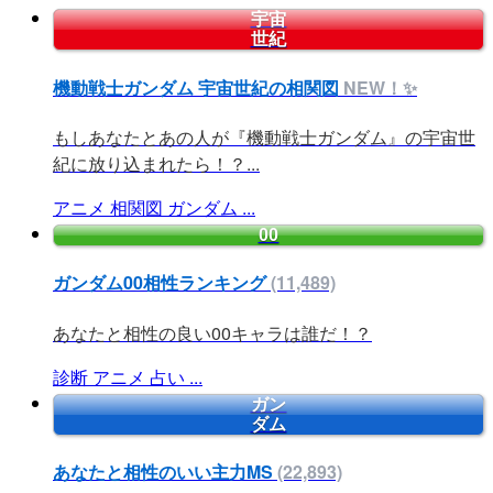
宇宙
世紀
機動戦士ガンダム 宇宙世紀の相関図
NEW！✨
もしあなたとあの人が『機動戦士ガンダム』の宇宙世
紀に放り込まれたら！？...
アニメ
相関図
ガンダム
...
00
ガンダム00相性ランキング
(11,489)
あなたと相性の良い00キャラは誰だ！？
診断
アニメ
占い
...
ガン
ダム
あなたと相性のいい主力MS
(22,893)