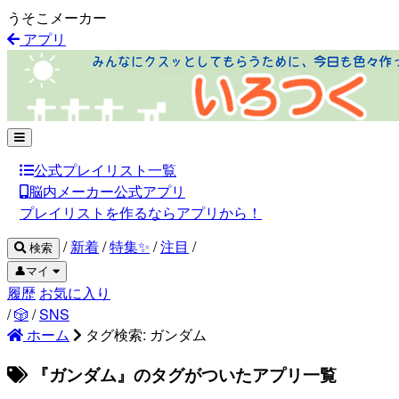
うそこメーカー
アプリ
公式プレイリスト一覧
脳内メーカー公式アプリ
プレイリストを作るならアプリから！
/
新着
/
特集✨
/
注目
/
検索
👤マイ
履歴
お気に入り
/
🎲
/
SNS
ホーム
タグ検索: ガンダム
『ガンダム』のタグがついたアプリ一覧