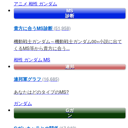
アニメ
相性
ガンダム
MS
診断
貴方に合うMS診断
(51,958)
機動戦士ガンダム～機動戦士ガンダム00+小説に出て
くるMS等から貴方に合う...
相性
ガンダム
MS
連邦
連邦軍グラフ
(16,685)
あなたはどのタイプのMS?
ガンダム
Gガ
ン