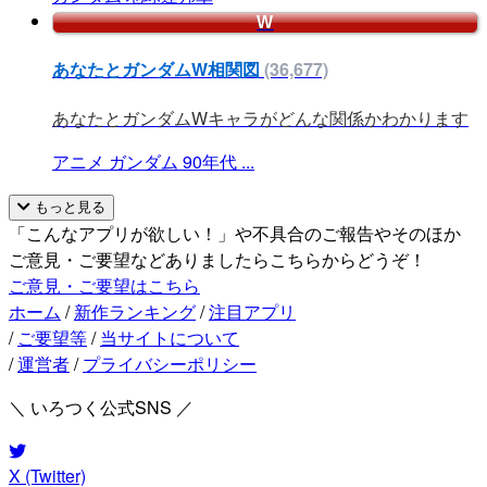
W
あなたとガンダムW相関図
(36,677)
あなたとガンダムWキャラがどんな関係かわかります
アニメ
ガンダム
90年代
...
もっと見る
「こんなアプリが欲しい！」や不具合のご報告やそのほか
ご意見・ご要望などありましたらこちらからどうぞ！
ご意見・ご要望はこちら
ホーム
/
新作ランキング
/
注目アプリ
/
ご要望等
/
当サイトについて
/
運営者
/
プライバシーポリシー
＼ いろつく公式SNS ／
X (Twitter)