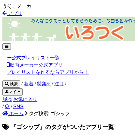
うそこメーカー
アプリ
公式プレイリスト一覧
脳内メーカー公式アプリ
プレイリストを作るならアプリから！
/
新着
/
特集✨
/
注目
/
検索
👤マイ
履歴
お気に入り
/
🎲
/
SNS
ホーム
タグ検索: ゴシップ
『ゴシップ』のタグがついたアプリ一覧