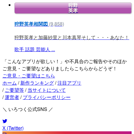
狩野
英孝
狩野英孝相関図
(9,858)
狩野英孝と加藤紗里と川本真琴そして・・・あなた！
歌手
話題
芸能人
...
「こんなアプリが欲しい！」や不具合のご報告やそのほか
ご意見・ご要望などありましたらこちらからどうぞ！
ご意見・ご要望はこちら
ホーム
/
新作ランキング
/
注目アプリ
/
ご要望等
/
当サイトについて
/
運営者
/
プライバシーポリシー
＼ いろつく公式SNS ／
X (Twitter)