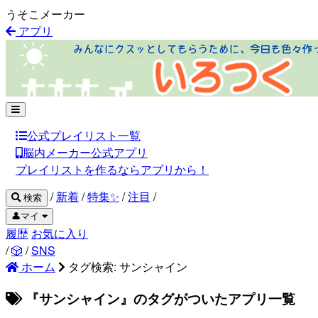
うそこメーカー
アプリ
公式プレイリスト一覧
脳内メーカー公式アプリ
プレイリストを作るならアプリから！
/
新着
/
特集✨
/
注目
/
検索
👤マイ
履歴
お気に入り
/
🎲
/
SNS
ホーム
タグ検索: サンシャイン
『サンシャイン』のタグがついたアプリ一覧