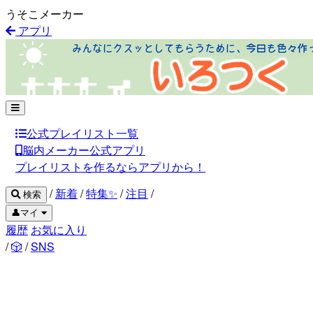
うそこメーカー
アプリ
公式プレイリスト一覧
脳内メーカー公式アプリ
プレイリストを作るならアプリから！
/
新着
/
特集✨
/
注目
/
検索
👤マイ
履歴
お気に入り
/
🎲
/
SNS