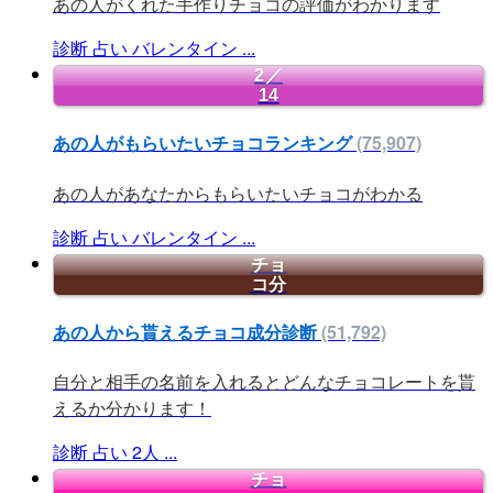
あの人がくれた手作りチョコの評価がわかります
診断
占い
バレンタイン
...
2／
14
あの人がもらいたいチョコランキング
(75,907)
あの人があなたからもらいたいチョコがわかる
診断
占い
バレンタイン
...
チョ
コ分
あの人から貰えるチョコ成分診断
(51,792)
自分と相手の名前を入れるとどんなチョコレートを貰
えるか分かります！
診断
占い
2人
...
チョ