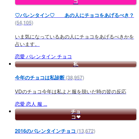
コ
♡バレンタイン♡ あの人にチョコをあげるべき？
(54,105)
いま気になっているあの人にチョコをあげるべきかを
占います。
恋愛
バレンタイン
チョコ
私
今年のチョコは私診断
(38,957)
VDのチョコ今年は私よと服を脱いだ時の皆の反応
恋愛
恋人
服
...
チョ
コ❤
2016のバレンタインチョコ
(13,672)