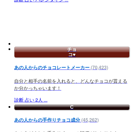
チョ
コ♥
あの人からのチョコレートメーカー
(70,423)
自分と相手の名前を入れると、どんなチョコが貰える
か分かっちゃいます！
診断
占い
2人
...
C
あの人からの手作りチョコ成分
(45,262)