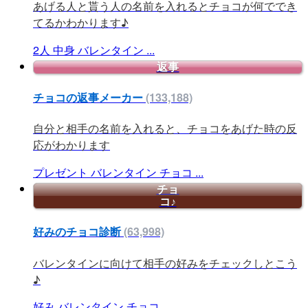
あげる人と貰う人の名前を入れるとチョコが何ででき
てるかわかります♪
2人
中身
バレンタイン
...
返事
チョコの返事メーカー
(133,188)
自分と相手の名前を入れると、チョコをあげた時の反
応がわかります
プレゼント
バレンタイン
チョコ
...
チョ
コ♪
好みのチョコ診断
(63,998)
バレンタインに向けて相手の好みをチェックしとこう
♪
好み
バレンタイン
チョコ