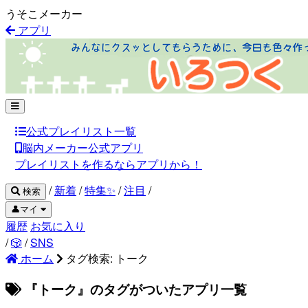
うそこメーカー
アプリ
公式プレイリスト一覧
脳内メーカー公式アプリ
プレイリストを作るならアプリから！
/
新着
/
特集✨
/
注目
/
検索
👤マイ
履歴
お気に入り
/
🎲
/
SNS
ホーム
タグ検索: トーク
『トーク』のタグがついたアプリ一覧