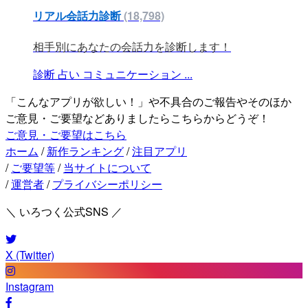
リアル会話力診断
(18,798)
相手別にあなたの会話力を診断します！
診断
占い
コミュニケーション
...
「こんなアプリが欲しい！」や不具合のご報告やそのほか
ご意見・ご要望などありましたらこちらからどうぞ！
ご意見・ご要望はこちら
ホーム
/
新作ランキング
/
注目アプリ
/
ご要望等
/
当サイトについて
/
運営者
/
プライバシーポリシー
＼ いろつく公式SNS ／
X (Twitter)
Instagram