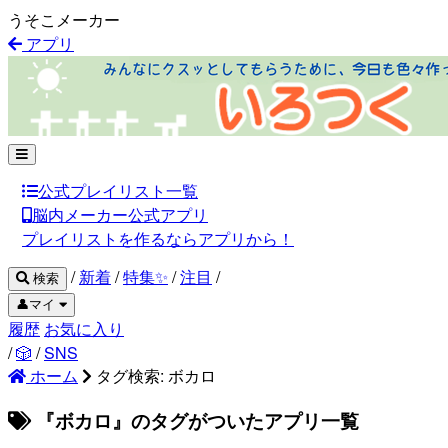
うそこメーカー
アプリ
公式プレイリスト一覧
脳内メーカー公式アプリ
プレイリストを作るならアプリから！
/
新着
/
特集✨
/
注目
/
検索
👤マイ
履歴
お気に入り
/
🎲
/
SNS
ホーム
タグ検索: ボカロ
『ボカロ』のタグがついたアプリ一覧