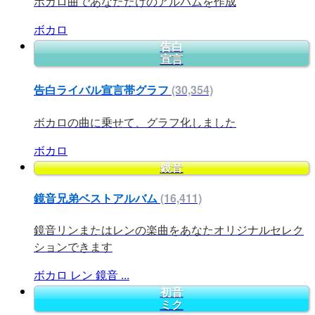
ボカロ曲であなただけのアルバムを作成
ボカロ
告白
宣言
告白ライバル宣言帯グラフ
(30,354)
ボカロの曲に乗せて、グラフ化しました
ボカロ
鏡音
鏡音兄弟ベストアルバム
(16,411)
鏡音リンまたはレンの楽曲をあなたオリジナルセレク
ションできます
ボカロ
レン
鏡音
...
初音
ミク