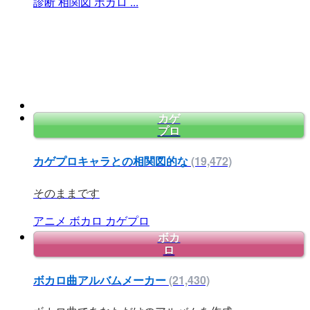
診断
相関図
ボカロ
...
カゲ
プロ
カゲプロキャラとの相関図的な
(19,472)
そのままです
アニメ
ボカロ
カゲプロ
ボカ
ロ
ボカロ曲アルバムメーカー
(21,430)