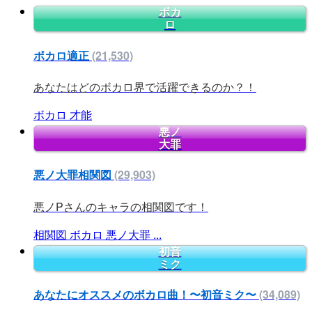
ボカ
ロ
ボカロ適正
(21,530)
あなたはどのボカロ界で活躍できるのか？！
ボカロ
才能
悪ノ
大罪
悪ノ大罪相関図
(29,903)
悪ノPさんのキャラの相関図です！
相関図
ボカロ
悪ノ大罪
...
初音
ミク
あなたにオススメのボカロ曲！〜初音ミク〜
(34,089)