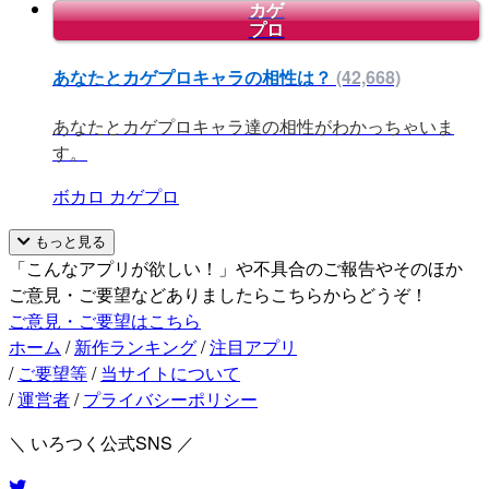
カゲ
プロ
あなたとカゲプロキャラの相性は？
(42,668)
あなたとカゲプロキャラ達の相性がわかっちゃいま
す。
ボカロ
カゲプロ
もっと見る
「こんなアプリが欲しい！」や不具合のご報告やそのほか
ご意見・ご要望などありましたらこちらからどうぞ！
ご意見・ご要望はこちら
ホーム
/
新作ランキング
/
注目アプリ
/
ご要望等
/
当サイトについて
/
運営者
/
プライバシーポリシー
＼ いろつく公式SNS ／