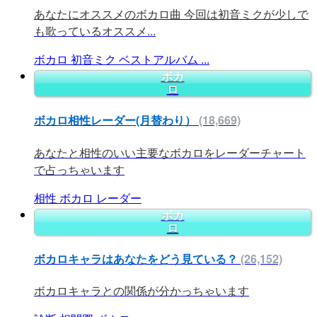
あなたにオススメのボカロ曲 今回は初音ミクが少しで
も歌っているオススメ...
ボカロ
初音ミク
ベストアルバム
...
ボカ
ロ
ボカロ相性レーダー(月替わり）
(18,669)
あなたと相性のいい主要なボカロをレーダーチャート
で占っちゃいます
相性
ボカロ
レーダー
ボカ
ロ
ボカロキャラはあなたをどう見ている？
(26,152)
ボカロキャラとの関係が分かっちゃいます