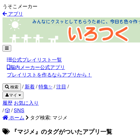
うそこメーカー
アプリ
公式プレイリスト一覧
脳内メーカー公式アプリ
プレイリストを作るならアプリから！
/
新着
/
特集✨
/
注目
/
検索
👤マイ
履歴
お気に入り
/
🎲
/
SNS
ホーム
タグ検索: マジメ
『マジメ』のタグがついたアプリ一覧