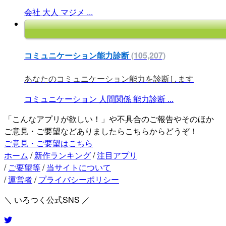
会社
大人
マジメ
...
コミュニケーション能力診断
(105,207)
あなたのコミュニケーション能力を診断します
コミュニケーション
人間関係
能力診断
...
「こんなアプリが欲しい！」や不具合のご報告やそのほか
ご意見・ご要望などありましたらこちらからどうぞ！
ご意見・ご要望はこちら
ホーム
/
新作ランキング
/
注目アプリ
/
ご要望等
/
当サイトについて
/
運営者
/
プライバシーポリシー
＼ いろつく公式SNS ／