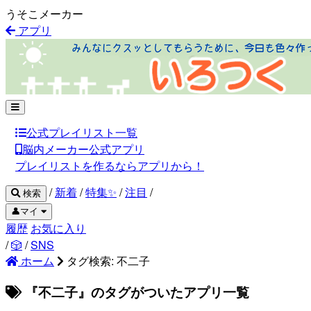
うそこメーカー
アプリ
公式プレイリスト一覧
脳内メーカー公式アプリ
プレイリストを作るならアプリから！
/
新着
/
特集✨
/
注目
/
検索
👤マイ
履歴
お気に入り
/
🎲
/
SNS
ホーム
タグ検索: 不二子
『不二子』のタグがついたアプリ一覧