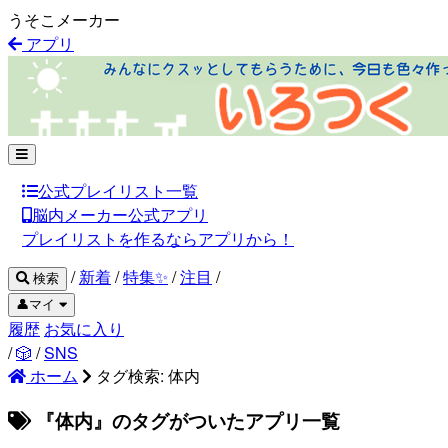
うそこメーカー
アプリ
公式プレイリスト一覧
脳内メーカー公式アプリ
プレイリストを作るならアプリから！
/
新着
/
特集✨
/
注目
/
検索
👤マイ
履歴
お気に入り
/
🎲
/
SNS
ホーム
タグ検索: 体内
『体内』のタグがついたアプリ一覧