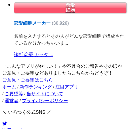
恋愛
細胞
恋愛細胞メーカー
(30,926)
名前を入力するとその人がどんな恋愛細胞で構成され
ているか分かっちゃいま...
診断
恋愛
カラダ
...
「こんなアプリが欲しい！」や不具合のご報告やそのほか
ご意見・ご要望などありましたらこちらからどうぞ！
ご意見・ご要望はこちら
ホーム
/
新作ランキング
/
注目アプリ
/
ご要望等
/
当サイトについて
/
運営者
/
プライバシーポリシー
＼ いろつく公式SNS ／