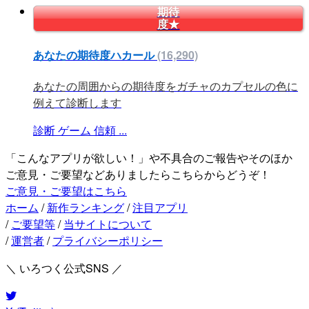
期待
度★
あなたの期待度ハカール
(16,290)
あなたの周囲からの期待度をガチャのカプセルの色に
例えて診断します
診断
ゲーム
信頼
...
「こんなアプリが欲しい！」や不具合のご報告やそのほか
ご意見・ご要望などありましたらこちらからどうぞ！
ご意見・ご要望はこちら
ホーム
/
新作ランキング
/
注目アプリ
/
ご要望等
/
当サイトについて
/
運営者
/
プライバシーポリシー
＼ いろつく公式SNS ／