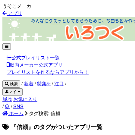
うそこメーカー
アプリ
公式プレイリスト一覧
脳内メーカー公式アプリ
プレイリストを作るならアプリから！
/
新着
/
特集✨
/
注目
/
検索
👤マイ
履歴
お気に入り
/
🎲
/
SNS
ホーム
タグ検索: 信頼
『信頼』のタグがついたアプリ一覧