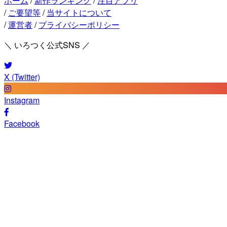
ホーム
/
新作ランキング
/
注目アプリ
/
ご要望等
/
当サイトについて
/
運営者
/
プライバシーポリシー
＼ いろつく公式SNS ／
X (Twitter)
Instagram
Facebook