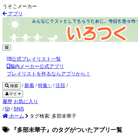
うそこメーカー
アプリ
公式プレイリスト一覧
脳内メーカー公式アプリ
プレイリストを作るならアプリから！
/
新着
/
特集✨
/
注目
/
検索
👤マイ
履歴
お気に入り
/
🎲
/
SNS
ホーム
タグ検索: 多部未華子
『多部未華子』のタグがついたアプリ一覧