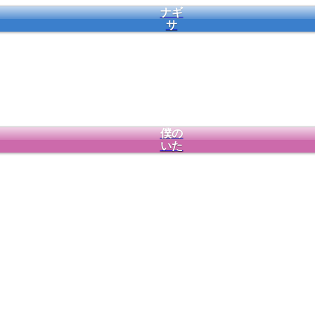
ナギ
サ
僕の
いた