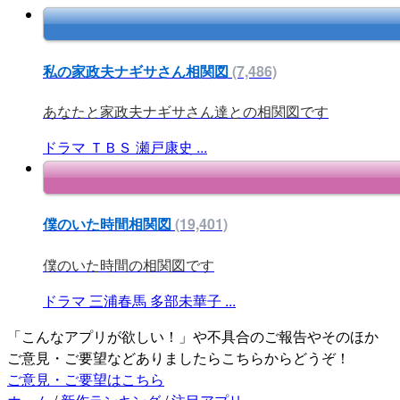
私の家政夫ナギサさん相関図
(7,486)
あなたと家政夫ナギサさん達との相関図です
ドラマ
ＴＢＳ
瀬戸康史
...
僕のいた時間相関図
(19,401)
僕のいた時間の相関図です
ドラマ
三浦春馬
多部未華子
...
「こんなアプリが欲しい！」や不具合のご報告やそのほか
ご意見・ご要望などありましたらこちらからどうぞ！
ご意見・ご要望はこちら