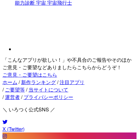
能力診断
宇宙
宇宙飛行士
「こんなアプリが欲しい！」や不具合のご報告やそのほか
ご意見・ご要望などありましたらこちらからどうぞ！
ご意見・ご要望はこちら
ホーム
/
新作ランキング
/
注目アプリ
/
ご要望等
/
当サイトについて
/
運営者
/
プライバシーポリシー
＼ いろつく公式SNS ／
X (Twitter)