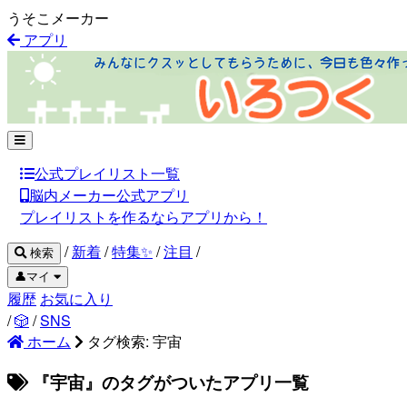
うそこメーカー
アプリ
公式プレイリスト一覧
脳内メーカー公式アプリ
プレイリストを作るならアプリから！
/
新着
/
特集✨
/
注目
/
検索
👤マイ
履歴
お気に入り
/
🎲
/
SNS
ホーム
タグ検索: 宇宙
『宇宙』のタグがついたアプリ一覧