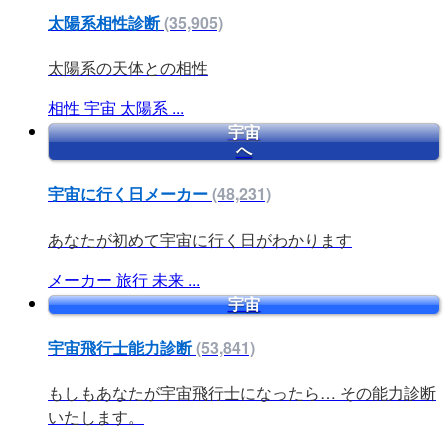
太陽系相性診断
(35,905)
太陽系の天体との相性
相性
宇宙
太陽系
...
宇宙
へ
宇宙に行く日メーカー
(48,231)
あなたが初めて宇宙に行く日がわかります
メーカー
旅行
未来
...
宇宙
宇宙飛行士能力診断
(53,841)
もしもあなたが宇宙飛行士になったら… その能力診断
いたします。