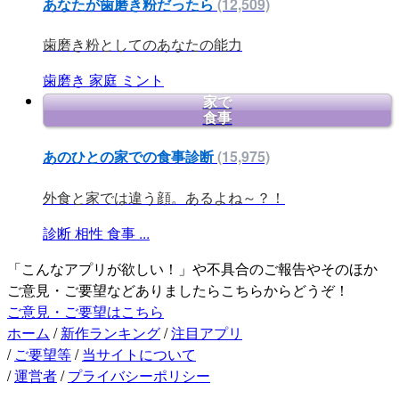
あなたが歯磨き粉だったら
(12,509)
歯磨き粉としてのあなたの能力
歯磨き
家庭
ミント
家で
食事
あのひとの家での食事診断
(15,975)
外食と家では違う顔。あるよね～？！
診断
相性
食事
...
「こんなアプリが欲しい！」や不具合のご報告やそのほか
ご意見・ご要望などありましたらこちらからどうぞ！
ご意見・ご要望はこちら
ホーム
/
新作ランキング
/
注目アプリ
/
ご要望等
/
当サイトについて
/
運営者
/
プライバシーポリシー