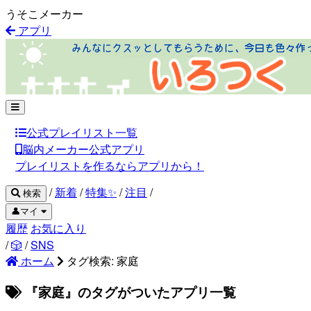
うそこメーカー
アプリ
公式プレイリスト一覧
脳内メーカー公式アプリ
プレイリストを作るならアプリから！
/
新着
/
特集✨
/
注目
/
検索
👤マイ
履歴
お気に入り
/
🎲
/
SNS
ホーム
タグ検索: 家庭
『家庭』のタグがついたアプリ一覧