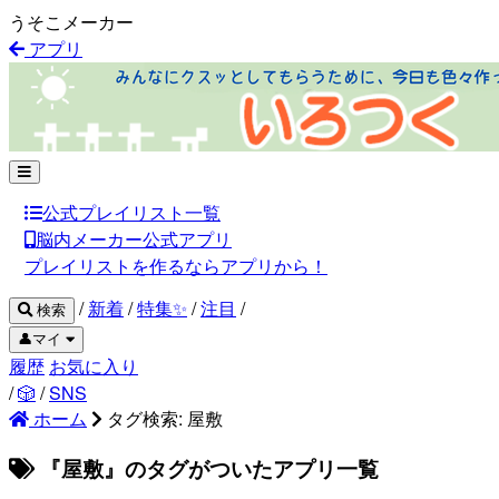
うそこメーカー
アプリ
公式プレイリスト一覧
脳内メーカー公式アプリ
プレイリストを作るならアプリから！
/
新着
/
特集✨
/
注目
/
検索
👤マイ
履歴
お気に入り
/
🎲
/
SNS
ホーム
タグ検索: 屋敷
『屋敷』のタグがついたアプリ一覧