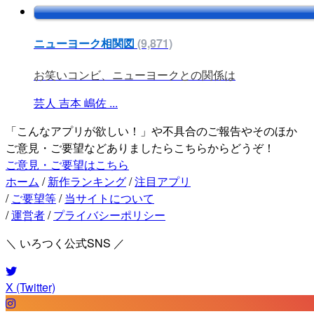
ニューヨーク相関図
(9,871)
お笑いコンビ、ニューヨークとの関係は
芸人
吉本
嶋佐
...
「こんなアプリが欲しい！」や不具合のご報告やそのほか
ご意見・ご要望などありましたらこちらからどうぞ！
ご意見・ご要望はこちら
ホーム
/
新作ランキング
/
注目アプリ
/
ご要望等
/
当サイトについて
/
運営者
/
プライバシーポリシー
＼ いろつく公式SNS ／
X (Twitter)