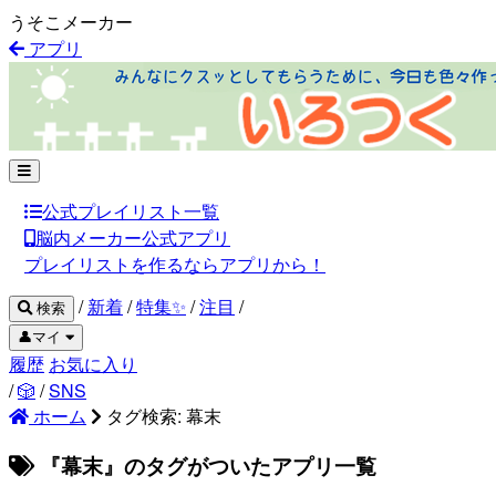
うそこメーカー
アプリ
公式プレイリスト一覧
脳内メーカー公式アプリ
プレイリストを作るならアプリから！
/
新着
/
特集✨
/
注目
/
検索
👤マイ
履歴
お気に入り
/
🎲
/
SNS
ホーム
タグ検索: 幕末
『幕末』のタグがついたアプリ一覧