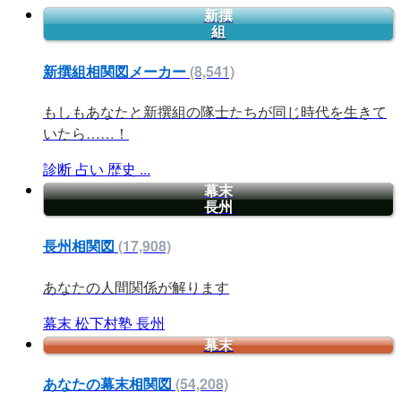
新撰
組
新撰組相関図メーカー
(8,541)
もしもあなたと新撰組の隊士たちが同じ時代を生きて
いたら……！
診断
占い
歴史
...
幕末
長州
長州相関図
(17,908)
あなたの人間関係が解ります
幕末
松下村塾
長州
幕末
あなたの幕末相関図
(54,208)