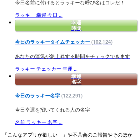
今日名前に付けるとラッキーな呼び名はコレだ！
ラッキー
幸運
今日
...
幸運
時間
今日のラッキータイムチェッカー
(102,124)
あなたの運気が急上昇する時間をチェックできます
ラッキー
チェッカー
幸運
...
幸運
名字
今日のラッキー名字
(122,291)
今日幸運を招いてくれる人の名字
名前
ラッキー
名字
...
「こんなアプリが欲しい！」や不具合のご報告やそのほか