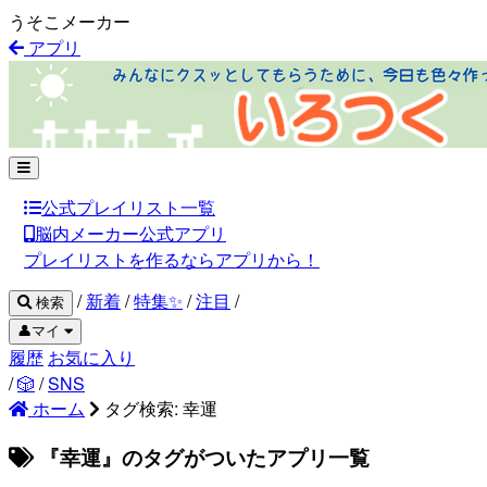
うそこメーカー
アプリ
公式プレイリスト一覧
脳内メーカー公式アプリ
プレイリストを作るならアプリから！
/
新着
/
特集✨
/
注目
/
検索
👤マイ
履歴
お気に入り
/
🎲
/
SNS
ホーム
タグ検索: 幸運
『幸運』のタグがついたアプリ一覧