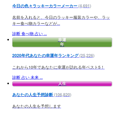
今日の色々ラッキーカラーメーカー
(4,691)
名前を入れると、今日のラッキー服装カラーや、ラッ
キー食べ物カラーなどが...
診断
食べ物
占い
...
幸運
年
2020年代あなたの幸運年ランキング
(25,226)
これから10年であなたに幸運が訪れる年ベスト5！
診断
占い
未来
...
人生
あなたの人生予想診断
(106,820)
あなたの人生を予想します